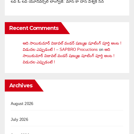
లవ్ ఓ లవ్ యూనివర్సల్ లాంగ్వేజ్‌: మాస్ కా దాస్ విశ్వక్ సేన్
Recent Comments
ఆది సాయికుమార్ విజువ‌ల్ వండ‌ర్ ష‌ణ్ముఖ షూటింగ్ పూర్తి అంట !
విడుదల ఎప్పుడంటే ! – SAPBRO Procuctions
on
ఆది
సాయికుమార్ విజువ‌ల్ వండ‌ర్ ష‌ణ్ముఖ షూటింగ్ పూర్తి అంట !
విడుదల ఎప్పుడంటే !
Archives
August 2026
July 2026