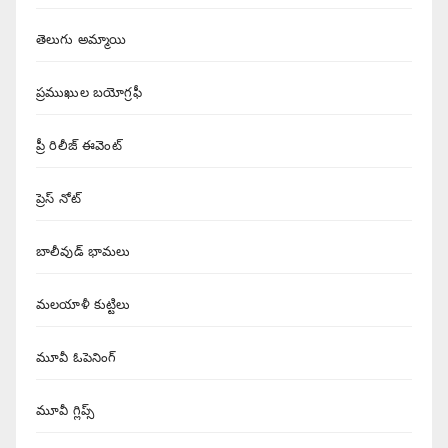
తెలుగు అమ్మాయి
ప్రముఖుల బయోగ్రఫీ
ప్రీ రిలీజ్ ఈవెంట్
ప్రెస్ నోట్
బాలీవుడ్ భామలు
మలయాళీ కుట్టిలు
మూవీ ఓపెనింగ్
మూవీ గ్లిప్స్