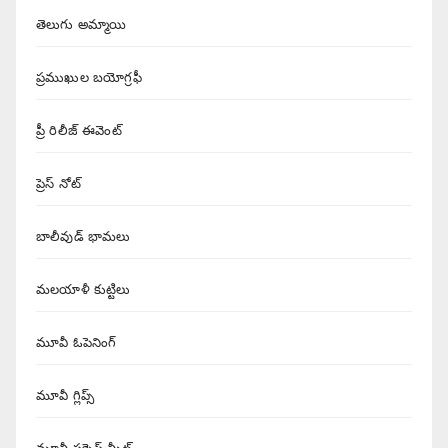
తెలుగు అమ్మాయి
ప్రముఖుల బయోగ్రఫీ
ప్రీ రిలీజ్ ఈవెంట్
ప్రెస్ నోట్
బాలీవుడ్ భామలు
మలయాళీ కుట్టిలు
మూవీ ఓపెనింగ్
మూవీ గ్లిప్స్