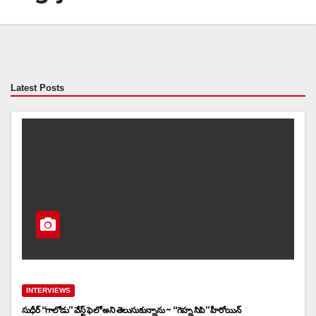
Latest Posts
INTERVIEWS
సుధీర్ “గాలోడు” వేస్ట్ ఫెలో అని తెలుసుకున్నాను ~ “గెహ్న సిపి” హీరోయిన్