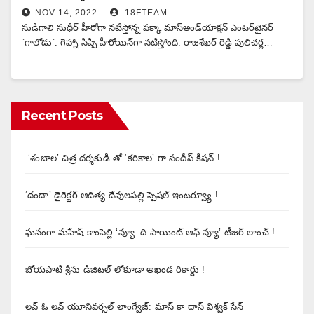
NOV 14, 2022
18FTEAM
సుడిగాలి సుధీర్ హీరోగా న‌టిస్తోన్న ప‌క్కా మాస్అండ్‌యాక్ష‌న్ ఎంట‌ర్‌టైన‌ర్
`గాలోడు`. గెహ్నా సిప్పి హీరోయిన్‌గా నటిస్తోంది. రాజ‌శేఖ‌ర్ రెడ్డి పులిచ‌ర్ల…
Recent Posts
‘శంబాల’ చిత్ర దర్శకుడి తో ‘కరికాల’ గా సందీప్ కిషన్ !
‘దందా’ డైరెక్ట‌ర్ ఆదిత్య దేవులపల్లి స్పెషల్ ఇంటర్వ్యూ !
ఘనంగా మహేష్ కాంపెల్లి ‘వ్యూ: ది పాయింట్ ఆఫ్ వ్యూ’ టీజర్ లాంచ్ !
బోయపాటి శ్రీను డిజిటల్‌ లోకూడా అఖండ రికార్డు !
లవ్ ఓ లవ్ యూనివర్సల్ లాంగ్వేజ్‌: మాస్ కా దాస్ విశ్వక్ సేన్