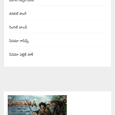
మూవీ సక్సెస్ మీట్
లిరికల్ సాంగ్
సింగిల్ లాంచ్
సినిమా గాసిప్స్
సినిమా పబ్లిక్ టాక్