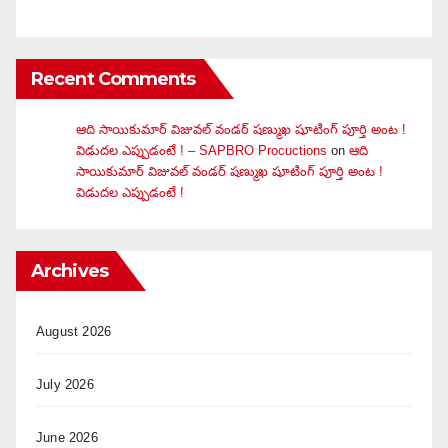
Recent Comments
ఆది సాయికుమార్ విజువ‌ల్ వండ‌ర్ ష‌ణ్ముఖ షూటింగ్ పూర్తి అంట !
విడుదల ఎప్పుడంటే ! – SAPBRO Procuctions
on
ఆది
సాయికుమార్ విజువ‌ల్ వండ‌ర్ ష‌ణ్ముఖ షూటింగ్ పూర్తి అంట !
విడుదల ఎప్పుడంటే !
Archives
August 2026
July 2026
June 2026