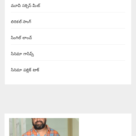
మూవీ సక్సెస్ మీట్
లిరికల్ సాంగ్
సింగిల్ లాంచ్
సినిమా గాసిప్స్
సినిమా పబ్లిక్ టాక్