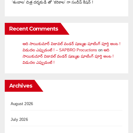
‘శంబాల’ చిత్ర దర్శకుడి తో ‘కరికాల’ గా సందీప్ కిషన్ !
Recent Comments
ఆది సాయికుమార్ విజువ‌ల్ వండ‌ర్ ష‌ణ్ముఖ షూటింగ్ పూర్తి అంట !
విడుదల ఎప్పుడంటే ! – SAPBRO Procuctions
on
ఆది
సాయికుమార్ విజువ‌ల్ వండ‌ర్ ష‌ణ్ముఖ షూటింగ్ పూర్తి అంట !
విడుదల ఎప్పుడంటే !
Archives
August 2026
July 2026