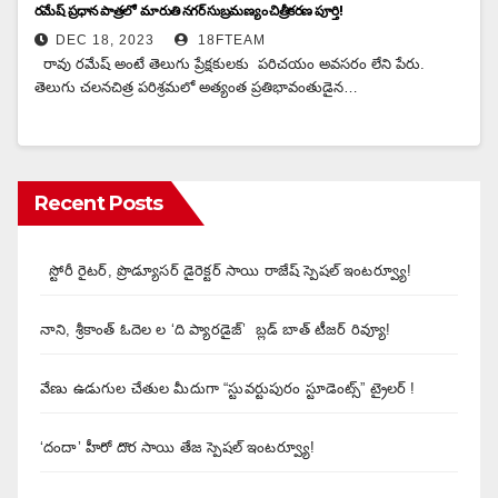
రమేష్ ప్రధాన పాత్రలో మారుతి నగర్ సుబ్రమణ్యం చిత్రీకరణ పూర్తి!
DEC 18, 2023
18FTEAM
రావు రమేష్ అంటే తెలుగు ప్రేక్షకులకు పరిచయం అవసరం లేని పేరు.
తెలుగు చలనచిత్ర పరిశ్రమలో అత్యంత ప్రతిభావంతుడైన…
Recent Posts
స్టోరీ రైటర్, ప్రొడ్యూసర్ డైరెక్టర్ సాయి రాజేష్ స్పెషల్ ఇంటర్వ్యూ!
నాని, శ్రీకాంత్ ఓదెల ల ‘ది ప్యారడైజ్’ బ్లడ్ బాత్ టీజర్ రివ్యూ!
వేణు ఉడుగుల చేతుల మీదుగా “స్టువర్టుపురం స్టూడెంట్స్” ట్రైలర్ !
‘దందా’ హీరో దొర సాయి తేజ స్పెషల్ ఇంటర్వ్యూ!