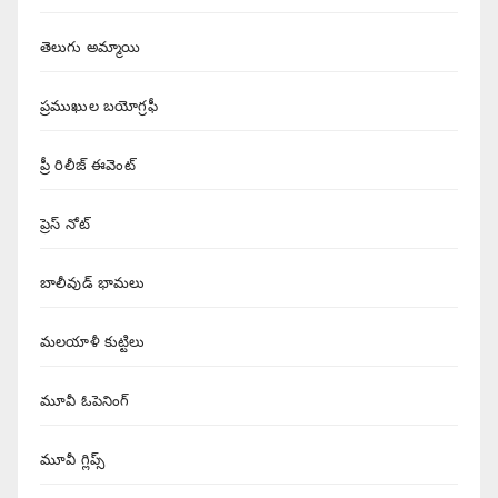
తెలుగు అమ్మాయి
ప్రముఖుల బయోగ్రఫీ
ప్రీ రిలీజ్ ఈవెంట్
ప్రెస్ నోట్
బాలీవుడ్ భామలు
మలయాళీ కుట్టిలు
మూవీ ఓపెనింగ్
మూవీ గ్లిప్స్