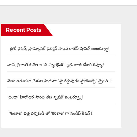
Recent Posts
స్టోరీ రైటర్, ప్రొడ్యూసర్ డైరెక్టర్ సాయి రాజేష్ స్పెషల్ ఇంటర్వ్యూ!
నాని, శ్రీకాంత్ ఓదెల ల ‘ది ప్యారడైజ్’ బ్లడ్ బాత్ టీజర్ రివ్యూ!
వేణు ఉడుగుల చేతుల మీదుగా “స్టువర్టుపురం స్టూడెంట్స్” ట్రైలర్ !
‘దందా’ హీరో దొర సాయి తేజ స్పెషల్ ఇంటర్వ్యూ!
‘శంబాల’ చిత్ర దర్శకుడి తో ‘కరికాల’ గా సందీప్ కిషన్ !