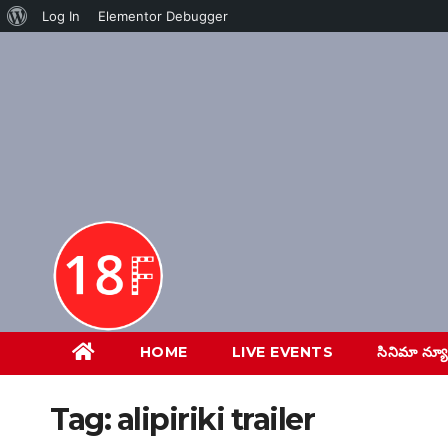
About
Log In
Elementor Debugger
Skip
WordPress
to
content
HOME
LIVE EVENTS
సినిమా న్య
Tag:
alipiriki trailer