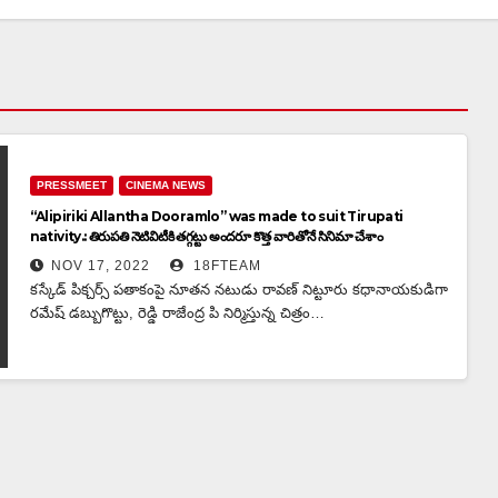
PRESSMEET
CINEMA NEWS
“Alipiriki Allantha Dooramlo” was made to suit Tirupati
nativity.: తిరుపతి నెటివిటీకి తగ్గట్టు అందరూ కొత్త వారితోనే సినిమా చేశాం
NOV 17, 2022
18FTEAM
కస్కేడ్ పిక్చర్స్ పతాకంపై నూతన నటుడు రావణ్ నిట్టూరు కధానాయకుడిగా
రమేష్ డబ్బుగొట్టు, రెడ్డి రాజేంద్ర పి నిర్మిస్తున్న చిత్రం…