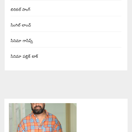
లిరికల్ సాంగ్
సింగిల్ లాంచ్
సినిమా గాసిప్స్
సినిమా పబ్లిక్ టాక్