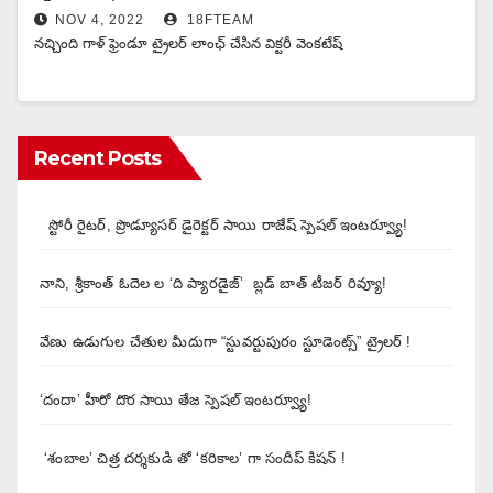
NOV 4, 2022
18FTEAM
నచ్చింది గాళ్ ఫ్రెండూ ట్రైలర్ లాంఛ్ చేసిన విక్టరీ వెంకటేష్
Recent Posts
స్టోరీ రైటర్, ప్రొడ్యూసర్ డైరెక్టర్ సాయి రాజేష్ స్పెషల్ ఇంటర్వ్యూ!
నాని, శ్రీకాంత్ ఓదెల ల ‘ది ప్యారడైజ్’ బ్లడ్ బాత్ టీజర్ రివ్యూ!
వేణు ఉడుగుల చేతుల మీదుగా “స్టువర్టుపురం స్టూడెంట్స్” ట్రైలర్ !
‘దందా’ హీరో దొర సాయి తేజ స్పెషల్ ఇంటర్వ్యూ!
‘శంబాల’ చిత్ర దర్శకుడి తో ‘కరికాల’ గా సందీప్ కిషన్ !