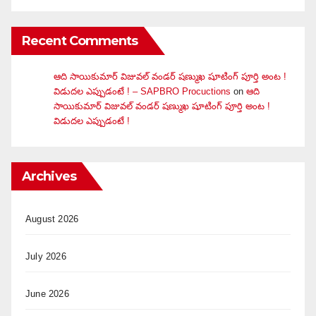
Recent Comments
ఆది సాయికుమార్ విజువ‌ల్ వండ‌ర్ ష‌ణ్ముఖ షూటింగ్ పూర్తి అంట !
విడుదల ఎప్పుడంటే ! – SAPBRO Procuctions
on
ఆది
సాయికుమార్ విజువ‌ల్ వండ‌ర్ ష‌ణ్ముఖ షూటింగ్ పూర్తి అంట !
విడుదల ఎప్పుడంటే !
Archives
August 2026
July 2026
June 2026