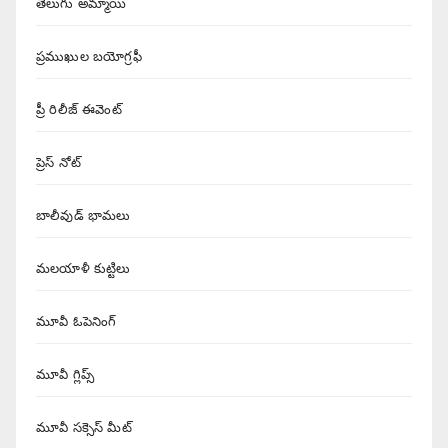
తెలుగు అమ్మాయి
ప్రముఖుల బయోగ్రఫీ
ప్రీ రిలీజ్ ఈవెంట్
ప్రెస్ నోట్
బాలీవుడ్ భామలు
మలయాళీ కుట్టిలు
మూవీ ఓపెనింగ్
మూవీ గ్లిప్స్
మూవీ సక్సెస్ మీట్