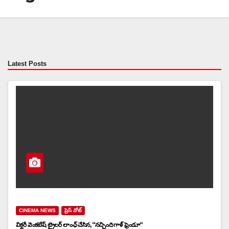
Latest Posts
CINEMA NEWS
ప్రెస్ నోట్
విక్టరీ వెంకటేష్ ట్రైలర్ లాంఛ్ చేసిన, “నచ్చింది గాళ్ ఫ్రెండూ“