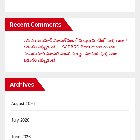
Recent Comments
ఆది సాయికుమార్ విజువ‌ల్ వండ‌ర్ ష‌ణ్ముఖ షూటింగ్ పూర్తి అంట !
విడుదల ఎప్పుడంటే ! – SAPBRO Procuctions
on
ఆది
సాయికుమార్ విజువ‌ల్ వండ‌ర్ ష‌ణ్ముఖ షూటింగ్ పూర్తి అంట !
విడుదల ఎప్పుడంటే !
Archives
August 2026
July 2026
June 2026