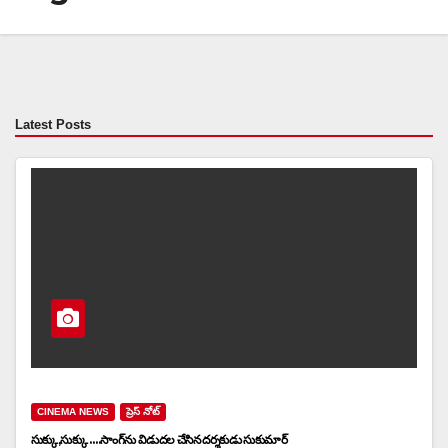
Latest Posts
CINEMA NEWS
ప్రెస్ నోట్
సుక్కు,సుక్కు ….సాంగ్‌ను విడుదల చేసిన దర్శకుడు సుకుమార్‌