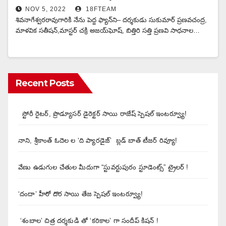
NOV 5, 2022
18FTEAM
శివనాగేశ్వరరావుగారికి నేను పెద్ద ఫ్యాన్‌ని– దర్శకుడు సుకుమార్‌ ప్రణవచంద్ర,
మాళవిక సతీషన్,మాస్టర్ చక్రి అజయ్‌ఘోష్, బిత్తిరి సత్తి ప్రణవి సాధనాల…
Recent Posts
స్టోరీ రైటర్, ప్రొడ్యూసర్ డైరెక్టర్ సాయి రాజేష్ స్పెషల్ ఇంటర్వ్యూ!
నాని, శ్రీకాంత్ ఓదెల ల ‘ది ప్యారడైజ్’ బ్లడ్ బాత్ టీజర్ రివ్యూ!
వేణు ఉడుగుల చేతుల మీదుగా “స్టువర్టుపురం స్టూడెంట్స్” ట్రైలర్ !
‘దందా’ హీరో దొర సాయి తేజ స్పెషల్ ఇంటర్వ్యూ!
‘శంబాల’ చిత్ర దర్శకుడి తో ‘కరికాల’ గా సందీప్ కిషన్ !