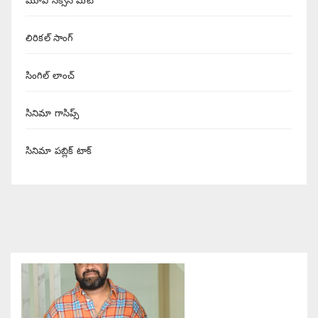
మూవీ సక్సెస్ మీట్
లిరికల్ సాంగ్
సింగిల్ లాంచ్
సినిమా గాసిప్స్
సినిమా పబ్లిక్ టాక్