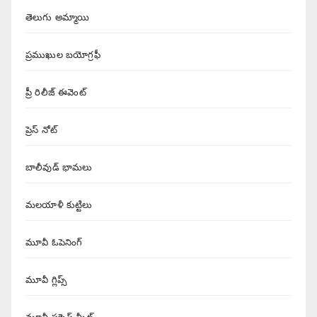
తెలుగు అమ్మాయి
ప్రముఖుల బయోగ్రఫీ
ప్రీ రిలీజ్ ఈవెంట్
ప్రెస్ నోట్
బాలీవుడ్ భామలు
మలయాళీ కుట్టిలు
మూవీ ఓపెనింగ్
మూవీ గ్లిప్స్