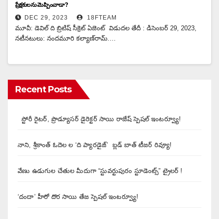
ప్రేక్షకులను మెప్పించాడా ?
DEC 29, 2023
18FTEAM
మూవీ: డెవిల్ ది బ్రిటిష్ సీక్రెట్ ఏజెంట్ విడుదల తేదీ : డిసెంబర్ 29, 2023,
నటీనటులు: నంద‌మూరి క‌ల్యాణ్‌రామ్.…
Recent Posts
స్టోరీ రైటర్, ప్రొడ్యూసర్ డైరెక్టర్ సాయి రాజేష్ స్పెషల్ ఇంటర్వ్యూ!
నాని, శ్రీకాంత్ ఓదెల ల ‘ది ప్యారడైజ్’ బ్లడ్ బాత్ టీజర్ రివ్యూ!
వేణు ఉడుగుల చేతుల మీదుగా “స్టువర్టుపురం స్టూడెంట్స్” ట్రైలర్ !
‘దందా’ హీరో దొర సాయి తేజ స్పెషల్ ఇంటర్వ్యూ!