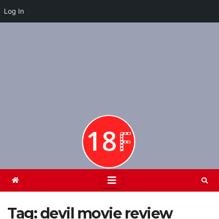
Log In
Skip
to
content
Tag:
devil movie review