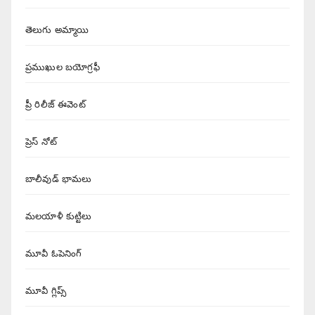
తెలుగు అమ్మాయి
ప్రముఖుల బయోగ్రఫీ
ప్రీ రిలీజ్ ఈవెంట్
ప్రెస్ నోట్
బాలీవుడ్ భామలు
మలయాళీ కుట్టిలు
మూవీ ఓపెనింగ్
మూవీ గ్లిప్స్