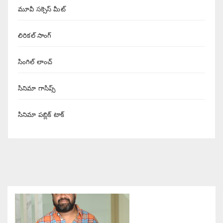
మూవీ సక్సెస్ మీట్
లిరికల్ సాంగ్
సింగిల్ లాంచ్
సినిమా గాసిప్స్
సినిమా పబ్లిక్ టాక్