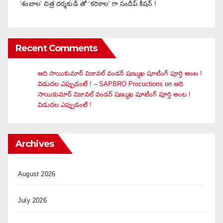
‘శంబాల’ చిత్ర దర్శకుడి తో ‘కరికాల’ గా సందీప్ కిషన్ !
Recent Comments
ఆది సాయికుమార్ విజువ‌ల్ వండ‌ర్ ష‌ణ్ముఖ షూటింగ్ పూర్తి అంట !
విడుదల ఎప్పుడంటే ! – SAPBRO Procuctions
on
ఆది
సాయికుమార్ విజువ‌ల్ వండ‌ర్ ష‌ణ్ముఖ షూటింగ్ పూర్తి అంట !
విడుదల ఎప్పుడంటే !
Archives
August 2026
July 2026