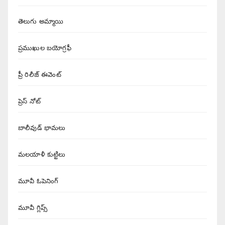
తెలుగు అమ్మాయి
ప్రముఖుల బయోగ్రఫీ
ప్రీ రిలీజ్ ఈవెంట్
ప్రెస్ నోట్
బాలీవుడ్ భామలు
మలయాళీ కుట్టిలు
మూవీ ఓపెనింగ్
మూవీ గ్లిప్స్