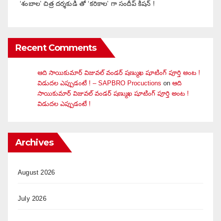
‘శంబాల’ చిత్ర దర్శకుడి తో ‘కరికాల’ గా సందీప్ కిషన్ !
Recent Comments
ఆది సాయికుమార్ విజువ‌ల్ వండ‌ర్ ష‌ణ్ముఖ షూటింగ్ పూర్తి అంట !
విడుదల ఎప్పుడంటే ! – SAPBRO Procuctions
on
ఆది
సాయికుమార్ విజువ‌ల్ వండ‌ర్ ష‌ణ్ముఖ షూటింగ్ పూర్తి అంట !
విడుదల ఎప్పుడంటే !
Archives
August 2026
July 2026