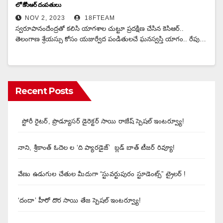
లో కేసీఆర్‌ దంపతులు
NOV 2, 2023
18FTEAM
స్వరూపానందేంద్రతో కలిసి యాగశాల చుట్టూ ప్రదక్షిణ చేసిన కెసిఆర్..
తెలంగాణ శ్రేయస్సు కోసం యజుర్వేద పండితులచే ఘనస్వస్తి యాగం.. రేపు…
Recent Posts
స్టోరీ రైటర్, ప్రొడ్యూసర్ డైరెక్టర్ సాయి రాజేష్ స్పెషల్ ఇంటర్వ్యూ!
నాని, శ్రీకాంత్ ఓదెల ల ‘ది ప్యారడైజ్’ బ్లడ్ బాత్ టీజర్ రివ్యూ!
వేణు ఉడుగుల చేతుల మీదుగా “స్టువర్టుపురం స్టూడెంట్స్” ట్రైలర్ !
‘దందా’ హీరో దొర సాయి తేజ స్పెషల్ ఇంటర్వ్యూ!