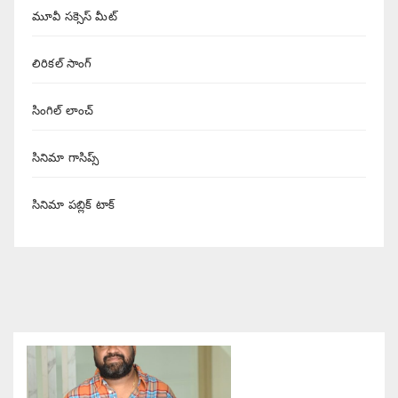
మూవీ సక్సెస్ మీట్
లిరికల్ సాంగ్
సింగిల్ లాంచ్
సినిమా గాసిప్స్
సినిమా పబ్లిక్ టాక్