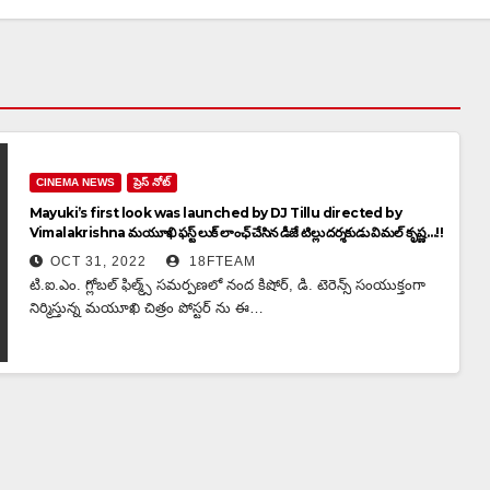
CINEMA NEWS
ప్రెస్ నోట్
Mayuki’s first look was launched by DJ Tillu directed by
Vimalakrishna మయూఖి ఫస్ట్ లుక్ లాంఛ్ చేసిన డీజే టిల్లు దర్శకుడు విమల్ కృష్ణ…!!
OCT 31, 2022
18FTEAM
టి.ఐ.ఎం. గ్లోబల్ ఫిల్మ్స్ సమర్పణలో నంద కిషోర్, డి. టెరెన్స్ సంయుక్తంగా
నిర్మిస్తున్న మయూఖి చిత్రం పోస్టర్ ను ఈ…