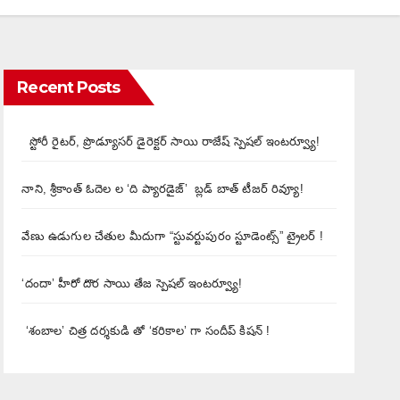
Recent Posts
స్టోరీ రైటర్, ప్రొడ్యూసర్ డైరెక్టర్ సాయి రాజేష్ స్పెషల్ ఇంటర్వ్యూ!
నాని, శ్రీకాంత్ ఓదెల ల ‘ది ప్యారడైజ్’ బ్లడ్ బాత్ టీజర్ రివ్యూ!
వేణు ఉడుగుల చేతుల మీదుగా “స్టువర్టుపురం స్టూడెంట్స్” ట్రైలర్ !
‘దందా’ హీరో దొర సాయి తేజ స్పెషల్ ఇంటర్వ్యూ!
‘శంబాల’ చిత్ర దర్శకుడి తో ‘కరికాల’ గా సందీప్ కిషన్ !