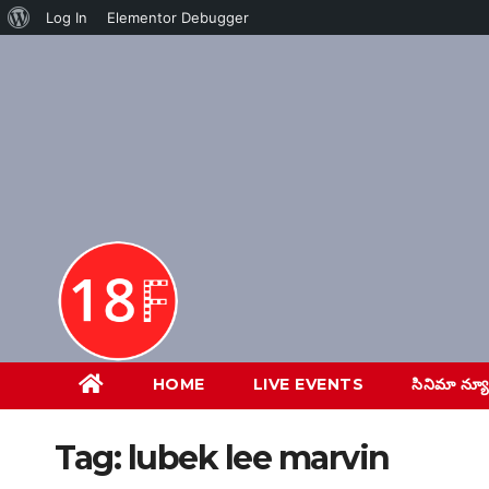
About
Log In
Elementor Debugger
Skip
WordPress
to
content
HOME
LIVE EVENTS
సినిమా న్య
Tag:
lubek lee marvin