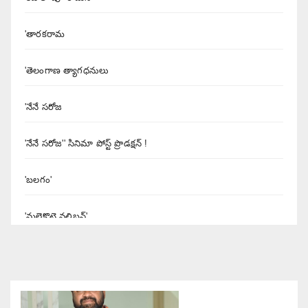
'తారకరామ
'తెలంగాణ త్యాగధనులు
'నేనే సరోజ
'నేనే సరోజ'' సినిమా పోస్ట్ ప్రొడక్షన్ !
'బలగం'
'మలైకొట్టై వలిబన్'
'యశోద' నిర్మాత శివలెంక కృష్ణప్రసాద్
'రుద్రంగి' సినిమా రివ్యూ