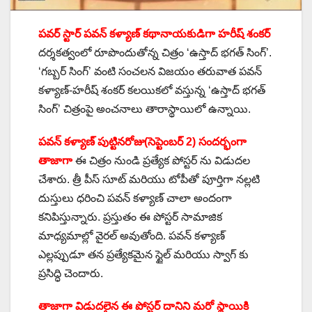
పవర్ స్టార్ పవన్ కళ్యాణ్ కథానాయకుడిగా హరీష్ శంకర్
దర్శకత్వంలో రూపొందుతోన్న చిత్రం ‘ఉస్తాద్ భగత్ సింగ్’.
‘గబ్బర్ సింగ్’ వంటి సంచలన విజయం తరువాత పవన్
కళ్యాణ్-హరీష్ శంకర్ కలయికలో వస్తున్న ‘ఉస్తాద్ భగత్
సింగ్’ చిత్రంపై అంచనాలు తారాస్థాయిలో ఉన్నాయి.
పవన్ కళ్యాణ్ పుట్టినరోజు(సెప్టెంబర్ 2) సందర్భంగా
తాజాగా
ఈ చిత్రం నుండి ప్రత్యేక పోస్టర్ ను విడుదల
చేశారు. త్రీ పీస్ సూట్ మరియు టోపీతో పూర్తిగా నల్లటి
దుస్తులు ధరించి పవన్ కళ్యాణ్ చాలా అందంగా
కనిపిస్తున్నారు. ప్రస్తుతం ఈ పోస్టర్ సామాజిక
మాధ్యమాల్లో వైరల్ అవుతోంది. పవన్ కళ్యాణ్
ఎల్లప్పుడూ తన ప్రత్యేకమైన స్టైల్ మరియు స్వాగ్ కు
ప్రసిద్ధి చెందారు.
తాజాగా విడుదలైన ఈ పోస్టర్ దానిని మరో స్థాయికి