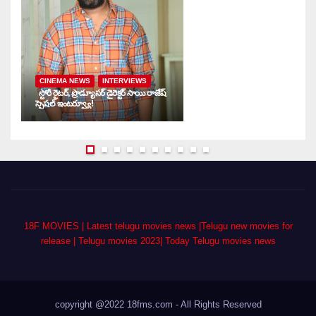
'రౌడీ అల్లుడు
'శబరి
CINEMA NEWS
INTERVIEWS
'శబ్దం'
స్టోరీ రైటర్, ప్రొడ్యూసర్ డైరెక్టర్ సాయి రాజేష్
నా
స్పెషల్ ఇంటర్వ్యూ!
బా
'సప్త సాగరాలు దాటి సైడ్ ఎ
'హంట్'
'హంట్' సినిమా సాంగ్స్
18F MOVIES | Latest telugu movies news |Telugu new movies for
release | Telugu movies 2023| Today Telugu movies news
‘అఖండ’
‘ఖుషి
copyright @2022 18fms.com - All Rights Reserved