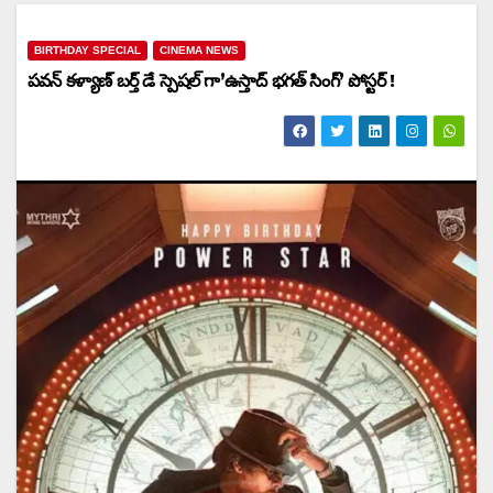
BIRTHDAY SPECIAL
CINEMA NEWS
పవన్ కళ్యాణ్ బర్త్ డే స్పెషల్ గా’ఉస్తాద్ భగత్ సింగ్’ పోస్టర్‌ !