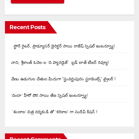
Recent Posts
స్టోరీ రైటర్, ప్రొడ్యూసర్ డైరెక్టర్ సాయి రాజేష్ స్పెషల్ ఇంటర్వ్యూ!
నాని, శ్రీకాంత్ ఓదెల ల ‘ది ప్యారడైజ్’ బ్లడ్ బాత్ టీజర్ రివ్యూ!
వేణు ఉడుగుల చేతుల మీదుగా “స్టువర్టుపురం స్టూడెంట్స్” ట్రైలర్ !
‘దందా’ హీరో దొర సాయి తేజ స్పెషల్ ఇంటర్వ్యూ!
‘శంబాల’ చిత్ర దర్శకుడి తో ‘కరికాల’ గా సందీప్ కిషన్ !