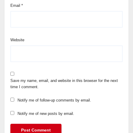
Email
*
Website
Save my name, email, and website in this browser for the next
time I comment.
Notify me of follow-up comments by email.
Notify me of new posts by email.