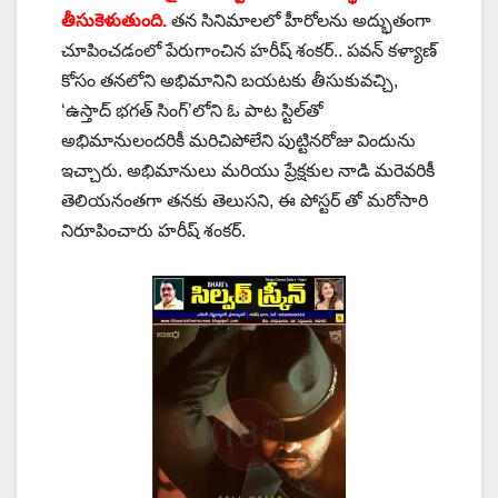
తీసుకెళుతుంది.
తన సినిమాలలో హీరోలను అద్భుతంగా
చూపించడంలో పేరుగాంచిన హరీష్ శంకర్.. పవన్ కళ్యాణ్
కోసం తనలోని అభిమానిని బయటకు తీసుకువచ్చి,
‘ఉస్తాద్ భగత్ సింగ్’లోని ఓ పాట స్టిల్‌తో
అభిమానులందరికీ మరిచిపోలేని పుట్టినరోజు విందును
ఇచ్చారు. అభిమానులు మరియు ప్రేక్షకుల నాడి మరెవరికీ
తెలియనంతగా తనకు తెలుసని, ఈ పోస్టర్ తో మరోసారి
నిరూపించారు హరీష్ శంకర్.