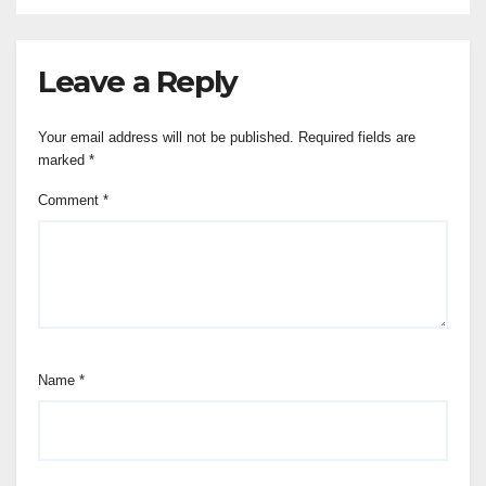
Leave a Reply
Your email address will not be published.
Required fields are
marked
*
Comment
*
Name
*