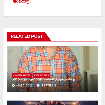
ఇంటర్వూ!
RELATED POST
CINEMA NEWS
INTERVIEWS
స్టోరీ రైటర్, ప్రొడ్యూసర్ డైరెక్టర్ సాయి రాజేష్ స్పెషల్ ఇంటర్వ్యూ!
AUG 7, 2026
18FTEAM