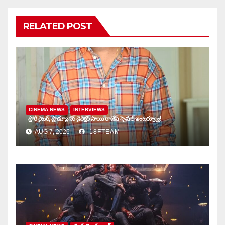
RELATED POST
CINEMA NEWS
INTERVIEWS
స్టోరీ రైటర్, ప్రొడ్యూసర్ డైరెక్టర్ సాయి రాజేష్ స్పెషల్ ఇంటర్వ్యూ!
AUG 7, 2026
18FTEAM