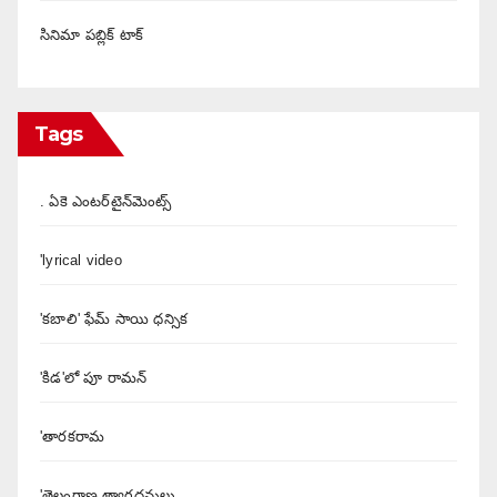
సినిమా పబ్లిక్ టాక్
Tags
. ఏకె ఎంటర్‌టైన్‌మెంట్స్
'lyrical video
'కబాలి' ఫేమ్ సాయి ధన్సిక
'కిడ'లో పూ రామన్
'తారకరామ
'తెలంగాణ త్యాగధనులు