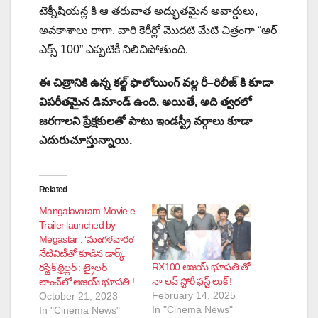
టెక్నీషియన్ల కి ఆ తరువాత అద్భుతమైన అవార్డులు,
అవకాశాలు రాగా, వారి కెరీర్లో మొదటి మేటి చిత్రంగా “ఆర్
ఎక్స్ 100” ఎప్పటికీ నిలిచిపోతుంది.
ఈ చిత్రానికి ఉన్న కల్ట్ ఫాలోయింగ్ వల్ల రీ–రిలీజ్ కి కూడా
విపరీతమైన డిమాండ్ ఉంది. అయితే, అది త్వరలో
జరగాలని ప్రేక్షకులతో పాటు ఇండస్ట్రీ వర్గాలు కూడా
ఎదురుచూస్తున్నాయి.
Related
Mangalavaram Movie e
Trailer launched by
Megastar : ‘మంగళవారం’
నేటివిటీతో కూడిన డార్క్
RX100 అజయ్ భూపతి తో
రస్టిక్ థ్రిల్లర్ : ట్రైలర్
నా లవ్ స్టోరీ ఫస్ట్ లుక్ !
లాంచ్‌లో అజయ్ భూపతి !
February 14, 2025
October 21, 2023
In "Cinema News"
In "Cinema News"