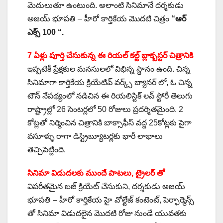
మెదులుతూ ఉంటుంది. అలాంటి సినిమానే దర్శకుడు
అజయ్ భూపతి – హీరో కార్తికేయ మొదటి చిత్రం
“ఆర్
ఎక్స్ 100 “.
7 ఏళ్లు పూర్తి చేసుకున్న ఈ రియల్ కల్ట్ బ్లాక్బస్టర్ చిత్రానికి
ఇప్పటికీ ప్రేక్షకుల మనసులలో విభిన్న స్థానం ఉంది. చిన్న
సినిమాగా కార్తికేయ క్రియేటివ్ వర్క్స్ బ్యానర్ లో, ఓ చిన్న
టౌన్ నేప‌థ్యంలో నడిచిన ఈ రియ‌లిస్టిక్ ల‌వ్ స్టోరీ తెలుగు
రాష్ట్రాల్లో 26 సెంటర్లలో 50 రోజులు ప్రదర్శితమైంది. 2
కోట్లతో నిర్మించిన చిత్రానికి బాక్సాఫీస్ వద్ద 25కోట్లకు పైగా
వసూళ్ళు రాగా డిస్ట్రిబ్యూటర్లకు భారీ లాభాలు
తెచ్చిపెట్టింది.
సినిమా విడుదలకు ముందే పాటలు, ట్రైలర్ తో
విపరీతమైన బజ్ క్రియేట్ చేసుకుని, దర్శకుడు అజయ్
భూపతి – హీరో కార్తికేయ హై వోల్టేజ్ కంటెంట్, పెర్ఫార్మెన్స్
తో సినిమా విడుదలైన మొదటి రోజు నుండే యువతకు