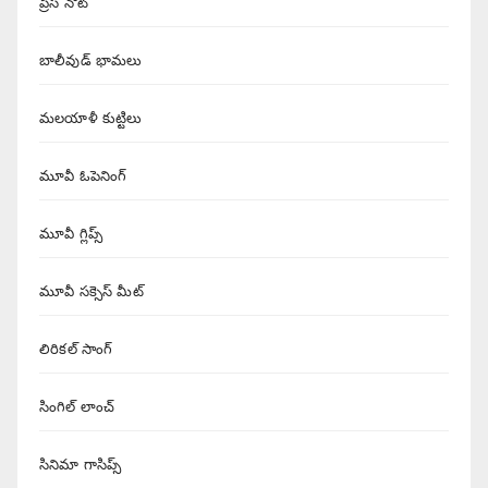
ప్రెస్ నోట్
బాలీవుడ్ భామలు
మలయాళీ కుట్టిలు
మూవీ ఓపెనింగ్
మూవీ గ్లిప్స్
మూవీ సక్సెస్ మీట్
లిరికల్ సాంగ్
సింగిల్ లాంచ్
సినిమా గాసిప్స్