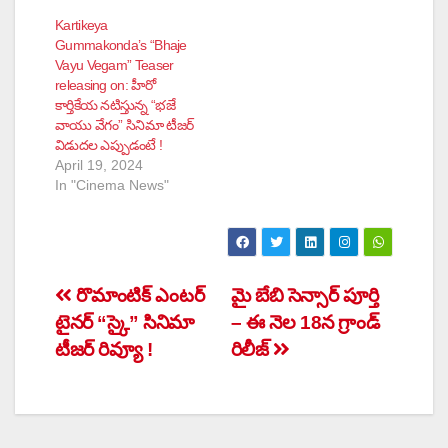
Kartikeya
Gummakonda’s “Bhaje
Vayu Vegam” Teaser
releasing on: హీరో
కార్తికేయ నటిస్తున్న “భజే
వాయు వేగం” సినిమా టీజర్
విడుదల ఎప్పుడంటే !
April 19, 2024
In "Cinema News"
Post
రొమాంటిక్ ఎంటర్
మై బేబి సెన్సార్ పూర్తి
టైనర్ “స్కై” సినిమా
– ఈ నెల 18న గ్రాండ్
navigation
టీజర్ రివ్యూ !
రిలీజ్