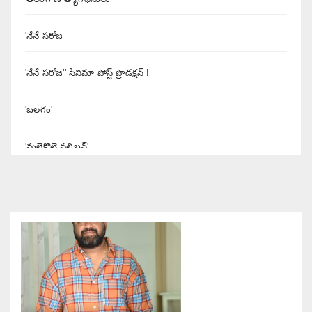
'నేనే సరోజ
'నేనే సరోజ'' సినిమా పోస్ట్ ప్రొడక్షన్ !
'బలగం'
'మలైకొట్టై వలిబన్'
'యశోద' నిర్మాత శివలెంక కృష్ణప్రసాద్
'రుద్రంగి' సినిమా రివ్యూ
'రౌడీ అల్లుడు
'శబరి