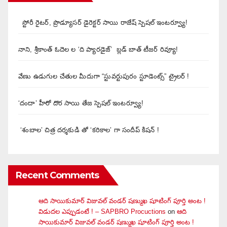
స్టోరీ రైటర్, ప్రొడ్యూసర్ డైరెక్టర్ సాయి రాజేష్ స్పెషల్ ఇంటర్వ్యూ!
నాని, శ్రీకాంత్ ఓదెల ల ‘ది ప్యారడైజ్’ బ్లడ్ బాత్ టీజర్ రివ్యూ!
వేణు ఉడుగుల చేతుల మీదుగా “స్టువర్టుపురం స్టూడెంట్స్” ట్రైలర్ !
‘దందా’ హీరో దొర సాయి తేజ స్పెషల్ ఇంటర్వ్యూ!
‘శంబాల’ చిత్ర దర్శకుడి తో ‘కరికాల’ గా సందీప్ కిషన్ !
Recent Comments
ఆది సాయికుమార్ విజువ‌ల్ వండ‌ర్ ష‌ణ్ముఖ షూటింగ్ పూర్తి అంట !
విడుదల ఎప్పుడంటే ! – SAPBRO Procuctions
on
ఆది
సాయికుమార్ విజువ‌ల్ వండ‌ర్ ష‌ణ్ముఖ షూటింగ్ పూర్తి అంట !