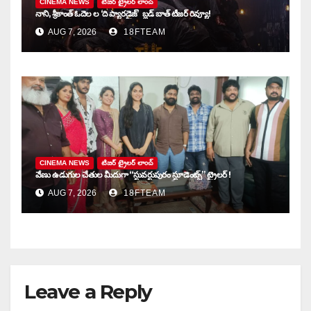
CINEMA NEWS
టిజర్ ట్రైలర్ లాంచ్
నాని, శ్రీకాంత్ ఓదెల ల ‘ది ప్యారడైజ్’ బ్లడ్ బాత్ టీజర్ రివ్యూ!
AUG 7, 2026
18FTEAM
CINEMA NEWS
టిజర్ ట్రైలర్ లాంచ్
వేణు ఉడుగుల చేతుల మీదుగా “స్టువర్టుపురం స్టూడెంట్స్” ట్రైలర్ !
AUG 7, 2026
18FTEAM
Leave a Reply