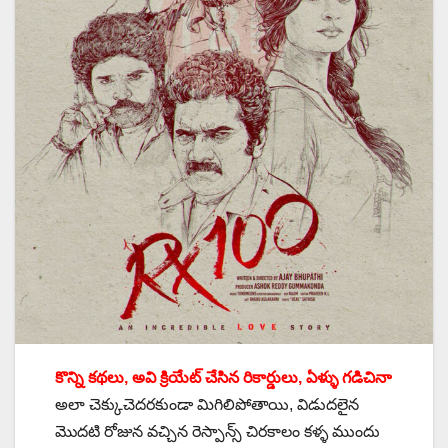
కొన్ని కథలు, అవి క్రియేట్ చేసిన రికార్డులు, ఏళ్ళు గడిచినా
అలా చెక్కుచెదరకుండా మిగిలిపోతాయి, విడుదలైన
మొదటి రోజున వచ్చిన రెస్పాన్స్ చిరకాలం కళ్ళ ముందు