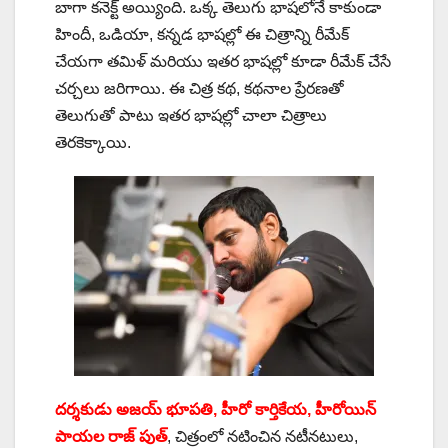
బాగా కనెక్ట్ అయ్యింది. ఒక్క తెలుగు భాషలోనే కాకుండా
హిందీ, ఒడియా, కన్నడ భాషల్లో ఈ చిత్రాన్ని రీమేక్
చేయగా తమిళ్ మరియు ఇతర భాషల్లో కూడా రీమేక్ చేసే
చర్చలు జరిగాయి. ఈ చిత్ర కథ, కథనాల ప్రేరణతో
తెలుగుతో పాటు ఇతర భాషల్లో చాలా చిత్రాలు
తెరకెక్కాయి.
దర్శకుడు అజయ్ భూపతి, హీరో కార్తికేయ, హీరోయిన్
పాయల రాజ్ పుత్
, చిత్రంలో నటించిన నటీనటులు,