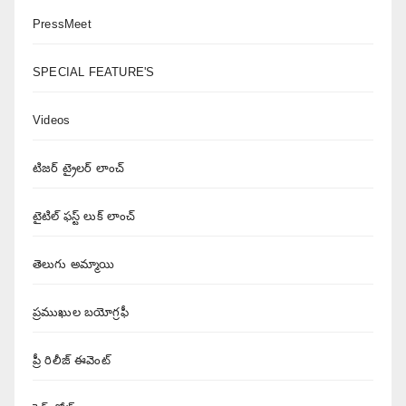
PressMeet
SPECIAL FEATURE'S
Videos
టిజర్ ట్రైలర్ లాంచ్
టైటిల్ ఫస్ట్ లుక్ లాంచ్
తెలుగు అమ్మాయి
ప్రముఖుల బయోగ్రఫీ
ప్రీ రిలీజ్ ఈవెంట్