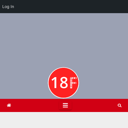
Log In
Skip
to
content