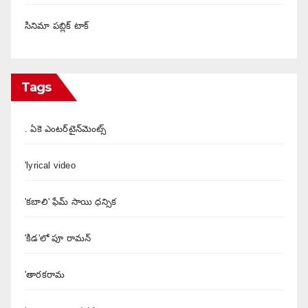
సినిమా పబ్లిక్ టాక్
Tags
. ఏకె ఎంటర్‌టైన్‌మెంట్స్
'lyrical video
'కబాలి' ఫేమ్ సాయి ధన్సిక
'కిడ'లో పూ రామన్
'తారకరామ