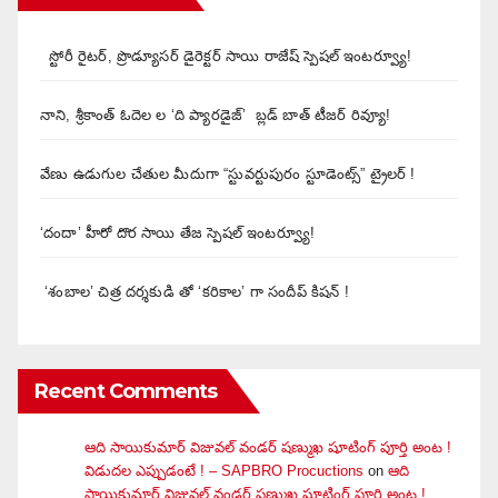
స్టోరీ రైటర్, ప్రొడ్యూసర్ డైరెక్టర్ సాయి రాజేష్ స్పెషల్ ఇంటర్వ్యూ!
నాని, శ్రీకాంత్ ఓదెల ల ‘ది ప్యారడైజ్’ బ్లడ్ బాత్ టీజర్ రివ్యూ!
వేణు ఉడుగుల చేతుల మీదుగా “స్టువర్టుపురం స్టూడెంట్స్” ట్రైలర్ !
‘దందా’ హీరో దొర సాయి తేజ స్పెషల్ ఇంటర్వ్యూ!
‘శంబాల’ చిత్ర దర్శకుడి తో ‘కరికాల’ గా సందీప్ కిషన్ !
Recent Comments
ఆది సాయికుమార్ విజువ‌ల్ వండ‌ర్ ష‌ణ్ముఖ షూటింగ్ పూర్తి అంట !
విడుదల ఎప్పుడంటే ! – SAPBRO Procuctions
on
ఆది
సాయికుమార్ విజువ‌ల్ వండ‌ర్ ష‌ణ్ముఖ షూటింగ్ పూర్తి అంట !