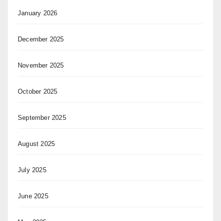
January 2026
December 2025
November 2025
October 2025
September 2025
August 2025
July 2025
June 2025