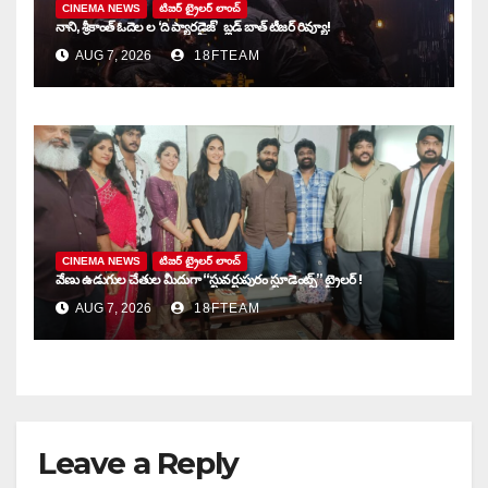
CINEMA NEWS
టిజర్ ట్రైలర్ లాంచ్
నాని, శ్రీకాంత్ ఓదెల ల ‘ది ప్యారడైజ్’ బ్లడ్ బాత్ టీజర్ రివ్యూ!
AUG 7, 2026
18FTEAM
CINEMA NEWS
టిజర్ ట్రైలర్ లాంచ్
వేణు ఉడుగుల చేతుల మీదుగా “స్టువర్టుపురం స్టూడెంట్స్” ట్రైలర్ !
AUG 7, 2026
18FTEAM
Leave a Reply