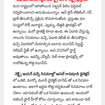
మన రాష్ట్రంలో ఆగిపోయిన చిల్డ్రన్ ఫిలిం ఫెస్టివల్
నిర్వహించాలని అనుకుంటున్నాం. ఆన్ లైన్ టికెటింగ్, రన్
ట్రాక్ తీసుకొచ్చే ప్రక్రియ కొనసాగుతోంది. ప్రస్తుతం మా
సంస్థలో రౌడీ జనార్థన, ఎల్లమ్మ, దేత్తడి ప్రొడక్షన్ లో
ఉన్నాయి. మరో ప్రాజెక్ట్ కూడా ఉంది. ఈ ఏడాది చేస్తున్న
నాలుగు సినిమాలు వచ్చే ఏడాది రిలీజ్ కు తీసుకొస్తాం.
వచ్చే ఏడాదిలో చేయాల్సిన ఐదారు మూవీస్ స్క్రిప్ట్
నెరేషన్ స్టేజ్ లో ఉన్నాయి. అవి 2026లో స్టార్ట్
అవుతాయి. ఇవన్నీ ఎస్వీసీ, దిల్ రాజు ప్రొడక్షన్స్ లో
రాబోతున్న కొత్త మూవీస్.
నెక్ట్స్ ఇయర్ వచ్చే సినిమాల్లో అనిల్ రావిపూడి డైరెక్షన్
లో ఒకటి, మార్కో మూవీ డైరెక్టర్ హనీఫ్ తో ఒక సినిమా
ఉంటాయి. అలాగే ఇద్దరు కొత్త దర్శకులతో సినిమాలు లాక్
చేశాం. యానిమల్ తో ఒక సినిమా ఉంటుంది. అందులో
నటించే స్టార్ హీరో కోసం చూస్తున్నాం. ఇవి కాకుండా దిల్