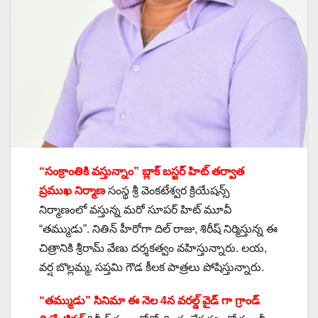
“సంక్రాంతికి వస్తున్నాం” బ్లాక్ బస్టర్ హిట్ తర్వాత
ప్రముఖ నిర్మాణ
సంస్థ శ్రీ వెంకటేశ్వర క్రియేషన్స్
నిర్మాణంలో వస్తున్న మరో సూపర్ హిట్ మూవీ
“తమ్ముడు”. నితిన్ హీరోగా దిల్ రాజు, శిరీష్ నిర్మిస్తున్న ఈ
చిత్రానికి శ్రీరామ్ వేణు దర్శకత్వం వహిస్తున్నారు. లయ,
వర్ష బొల్లమ్మ, సప్తమి గౌడ కీలక పాత్రలు పోషిస్తున్నారు.
“తమ్ముడు” సినిమా ఈ నెల 4న వరల్డ్ వైడ్ గా గ్రాండ్