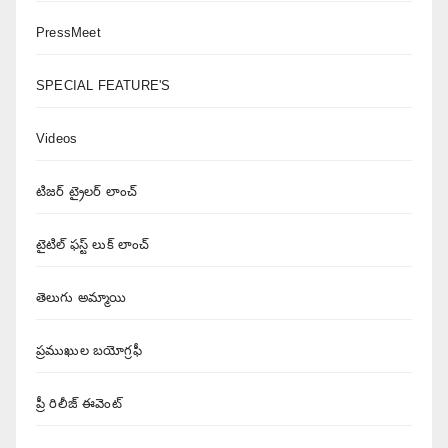
PressMeet
SPECIAL FEATURE'S
Videos
టిజర్ ట్రైలర్ లాంచ్
టైటిల్ ఫస్ట్ లుక్ లాంచ్
తెలుగు అమ్మాయి
ప్రముఖుల బయోగ్రఫీ
ప్రీ రిలీజ్ ఈవెంట్