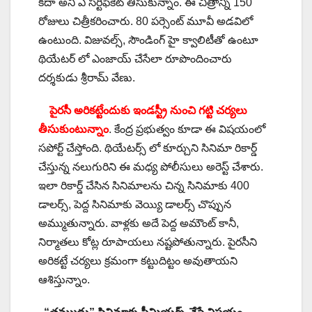
కదా అని ఎ సర్టిఫికెట్ తీసుకున్నాం. ఈ చిత్రాన్ని 150
రోజులు చిత్రీకరించారు. 80 పర్సెంట్ మూవీ అడవిలో
ఉంటుంది. విజువల్స్, సౌండింగ్ హై క్వాలిటీతో ఉంటూ
థియేటర్ లో ఎంజాయ్ చేసేలా రూపొందించారు
దర్శకుడు శ్రీరామ్ వేణు.
పైరసీ అరికట్టేందుకు ఇండస్ట్రీ నుంచి గట్టి చర్యలు
తీసుకుంటున్నాం
. కేంద్ర ప్రభుత్వం కూడా ఈ విషయంలో
సపోర్ట్ చేస్తోంది. థియేటర్స్ లో కూర్చుని సినిమా రికార్డ్
చేస్తున్న నలుగురిని ఈ మధ్య పోలీసులు అరెస్ట్ చేశారు.
ఇలా రికార్డ్ చేసిన సినిమాలను చిన్న సినిమాకు 400
డాలర్స్, పెద్ద సినిమాకు వెయ్యి డాలర్స్ చొప్పున
అమ్ముతున్నారు. వాళ్లకు అదే పెద్ద అమౌంట్ కానీ,
నిర్మాతలు కోట్ల రూపాయలు నష్టపోతున్నారు. పైరసీని
అరికట్టే చర్యలు క్రమంగా కట్టుదిట్టం అవుతాయని
ఆశిస్తున్నాం.