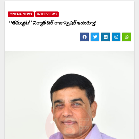
CINEMA NEWS
INTERVIEWS
“తమ్ముడు” నిర్మాత దిల్ రాజు స్పెషల్ ఇంటర్వూ!