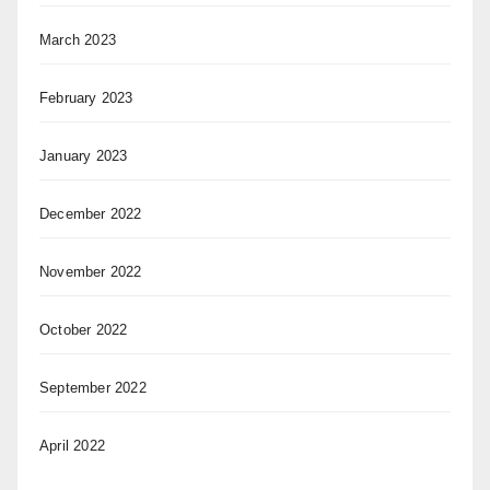
March 2023
February 2023
January 2023
December 2022
November 2022
October 2022
September 2022
April 2022