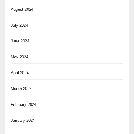
August 2024
July 2024
June 2024
May 2024
April 2024
March 2024
February 2024
January 2024