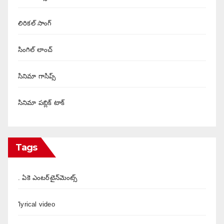
లిరికల్ సాంగ్
సింగిల్ లాంచ్
సినిమా గాసిప్స్
సినిమా పబ్లిక్ టాక్
Tags
. ఏకె ఎంటర్‌టైన్‌మెంట్స్
'lyrical video