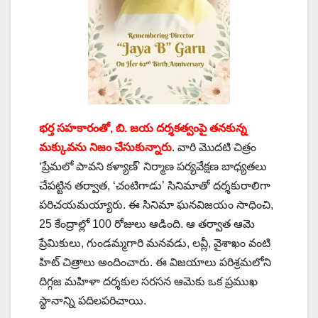
భర్త సహకారంతో, బి. జయ దర్శకత్వంపై తనకున్న
మక్కువను నిజం చేసుకున్నారు
. వారి మొదటి చిత్రం
‘ప్రేమలో పావని కళ్యాణ్’ నిర్మాణ పర్యవేక్షణ బాధ్యతలు
చేపట్టిన తర్వాత, ‘చంటిగాడు’ సినిమాతో దర్శకురాలిగా
పరిచయమయ్యారు. ఈ సినిమా ఘనవిజయం సాధించి,
25 కేంద్రాల్లో 100 రోజులు ఆడింది. ఆ తర్వాత ఆమె
ప్రేమికులు, గుండమ్మగారి మనవడు, లవ్లీ, వైశాఖం వంటి
హిట్ చిత్రాలు అందించారు. ఈ విజయాలు పరిశ్రమలోని
దిగ్గజ మహిళా దర్శకుల సరసన ఆమెకు ఒక ప్రముఖ
స్థానాన్ని పదిలపరిచాయి.