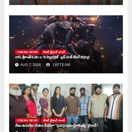
CINEMA NEWS
టిజర్ ట్రైలర్ లాంచ్
నాని, శ్రీకాంత్ ఓదెల ల ‘ది ప్యారడైజ్’ బ్లడ్ బాత్ టీజర్ రివ్యూ!
AUG 7, 2026
18FTEAM
CINEMA NEWS
టిజర్ ట్రైలర్ లాంచ్
వేణు ఉడుగుల చేతుల మీదుగా “స్టువర్టుపురం స్టూడెంట్స్” ట్రైలర్ !