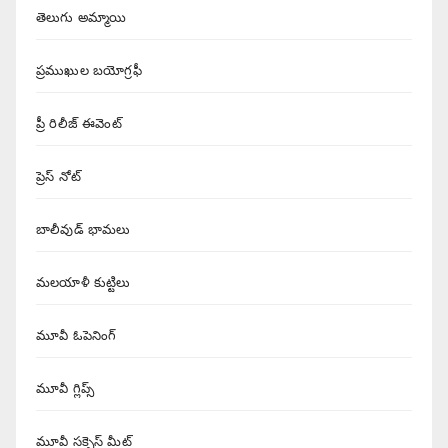
తెలుగు అమ్మాయి
ప్రముఖుల బయోగ్రఫీ
ప్రీ రిలీజ్ ఈవెంట్
ప్రెస్ నోట్
బాలీవుడ్ భామలు
మలయాళీ కుట్టిలు
మూవీ ఓపెనింగ్
మూవీ గ్లిప్స్
మూవీ సక్సెస్ మీట్