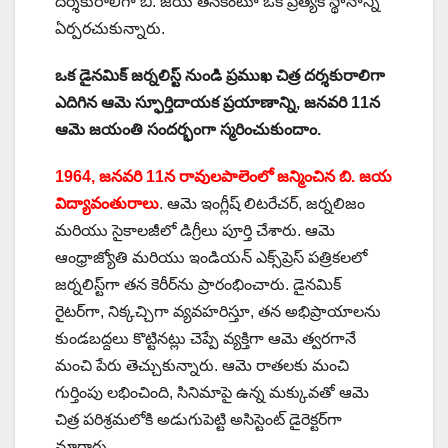
దర్శకురాలిగా బి. జయ తనకంటూ ఒక ప్రత్యేక స్థానాన్ని
ఏర్పరచుకున్నారు.
ఒక డైనమిక్ జర్నలిస్ట్ నుండి ప్రముఖ చిత్ర దర్శకురాలిగా
ఎదిగిన ఆమె స్ఫూర్తిదాయక ప్రయాణాన్ని, జనవరి 11న
ఆమె జయంతి సందర్భంగా స్మరించుకుందాం.
1964, జనవరి 11న రావులపాలెంలో జన్మించిన బి. జయ
విద్యావంతురాలు
. ఆమె ఇంగ్లీష్ లిటరేచర్, జర్నలిజం
మరియు సైకాలజీలో డిగ్రీలు పూర్తి చేశారు. ఆమె
ఆంధ్రాజ్యోతి మరియు ఇండియన్ ఎక్స్‌ప్రెస్ పత్రికలలో
జర్నలిస్ట్‌గా తన కెరీర్‌ను ప్రారంభించారు. డైనమిక్
రైటర్‌గా, నిక్కచ్చిగా వ్యవహరిస్తూ, తన అభిప్రాయాలను
కుండబద్దలు కొట్టినట్లు చెప్పే వ్యక్తిగా ఆమె త్వరగానే
మంచి పేరు తెచ్చుకున్నారు. ఆమె రాతలకు మంచి
గుర్తింపు లభించింది, సినిమాపై ఉన్న మక్కువతో ఆమె
చిత్ర పరిశ్రమలోకి అడుగుపెట్టి అసిస్టెంట్ డైరెక్టర్‌గా
మారారు.