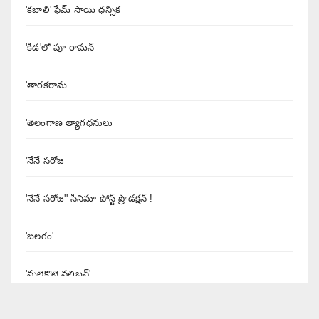
'కబాలి' ఫేమ్ సాయి ధన్సిక
'కిడ'లో పూ రామన్
'తారకరామ
'తెలంగాణ త్యాగధనులు
'నేనే సరోజ
'నేనే సరోజ'' సినిమా పోస్ట్ ప్రొడక్షన్ !
'బలగం'
'మలైకొట్టై వలిబన్'
'యశోద' నిర్మాత శివలెంక కృష్ణప్రసాద్