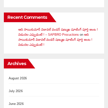
Recent Comments
ఆది సాయికుమార్ విజువ‌ల్ వండ‌ర్ ష‌ణ్ముఖ షూటింగ్ పూర్తి అంట !
విడుదల ఎప్పుడంటే ! – SAPBRO Procuctions
on
ఆది
సాయికుమార్ విజువ‌ల్ వండ‌ర్ ష‌ణ్ముఖ షూటింగ్ పూర్తి అంట !
విడుదల ఎప్పుడంటే !
Archives
August 2026
July 2026
June 2026