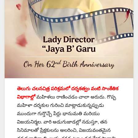
తెలుగు చలనచిత్ర పరిశ్రమలో దర్శకత్వం వంటి సాంకేతిక
విభాగాల్లో
మహిళలు రాణించడం చాలా అరుదు. గొప్ప
మహిళా దర్శకుల గురించి మాట్లాడుకున్నప్పుడు
ముందుగా గుర్తొచ్చే పేర్లు భానుమతి మరియు
విజయనిర్మల. వారి అడుగుజాడల్లో నడుస్తూ, తన
సినిమాలతో ప్రేక్షకులను అలరించి, విజయవంతమైన