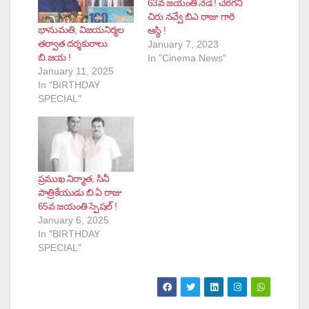
63వ జయంతి నేడే ! చెరగని
చిరు నవ్వే బిఎ రాజు గారి
భానుమతి, విజయనిర్మల
ఆస్థి !
తర్వాత దర్శకురాలు
January 7, 2023
బి.జయ !
In "Cinema News"
January 11, 2025
In "BIRTHDAY
SPECIAL"
ప్రముఖ నిర్మాత, సినీ
పాత్రికేయుడు బి ఏ రాజు
65వ జయంతి స్పెషల్ !
January 6, 2025
In "BIRTHDAY
SPECIAL"