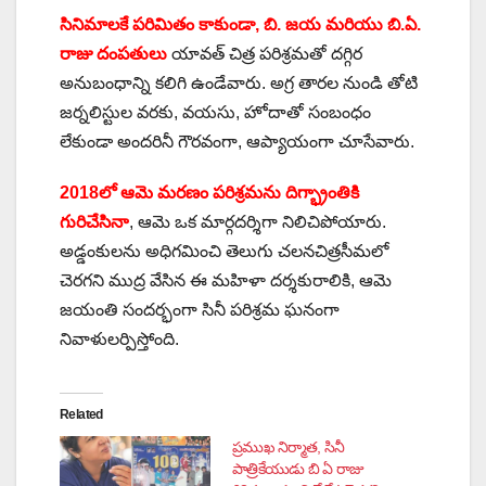
సినిమాలకే పరిమితం కాకుండా, బి. జయ మరియు బి.ఏ.
రాజు దంపతులు
యావత్ చిత్ర పరిశ్రమతో దగ్గిర
అనుబంధాన్ని కలిగి ఉండేవారు. అగ్ర తారల నుండి తోటి
జర్నలిస్టుల వరకు, వయసు, హోదాతో సంబంధం
లేకుండా అందరినీ గౌరవంగా, ఆప్యాయంగా చూసేవారు.
2018లో ఆమె మరణం పరిశ్రమను దిగ్భ్రాంతికి
గురిచేసినా
, ఆమె ఒక మార్గదర్శిగా నిలిచిపోయారు.
అడ్డంకులను అధిగమించి తెలుగు చలనచిత్రసీమలో
చెరగని ముద్ర వేసిన ఈ మహిళా దర్శకురాలికి, ఆమె
జయంతి సందర్భంగా సినీ పరిశ్రమ ఘనంగా
నివాళులర్పిస్తోంది.
Related
ప్రముఖ నిర్మాత, సినీ
పాత్రికేయుడు బి ఏ రాజు