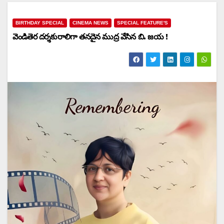
BIRTHDAY SPECIAL
CINEMA NEWS
SPECIAL FEATURE'S
వెండితెర దర్శకురాలిగా తనదైన ముద్ర వేసిన బి. జయ !