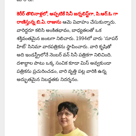
కెరీర్ తొలినాళ్లలో, అప్పటికే సినీ జర్నలిస్ట్‌గా, పి.ఆర్.ఓ గా
రాణిస్తున్న బి.ఏ. రాజును
ఆమె వివాహం చేసుకున్నారు.
వారిద్దరూ కలిసి అంకితభావం, బాధ్యతలతో ఒక
శక్తివంతమైన జంటగా నిలిచారు. 1994లో వారు ‘సూపర్
హిట్‌’ సినిమా వారపత్రికను స్థాపించారు. వారి కృషితో
అది ఇండస్ట్రీలోనే నెంబర్ వన్ సినీ పత్రికగా నిలిచింది.
దశాబ్దాల పాటు ఒక్క సంచిక కూడా మిస్ అవ్వకుండా
పత్రికను ప్రచురించడం, వారి వృత్తి పట్ల వారికి ఉన్న
అద్భుతమైన నిబద్ధతకు నిదర్శనం.