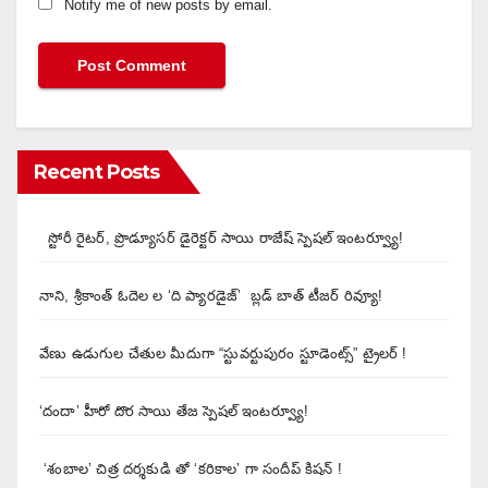
Notify me of new posts by email.
Recent Posts
స్టోరీ రైటర్, ప్రొడ్యూసర్ డైరెక్టర్ సాయి రాజేష్ స్పెషల్ ఇంటర్వ్యూ!
నాని, శ్రీకాంత్ ఓదెల ల ‘ది ప్యారడైజ్’ బ్లడ్ బాత్ టీజర్ రివ్యూ!
వేణు ఉడుగుల చేతుల మీదుగా “స్టువర్టుపురం స్టూడెంట్స్” ట్రైలర్ !
‘దందా’ హీరో దొర సాయి తేజ స్పెషల్ ఇంటర్వ్యూ!
‘శంబాల’ చిత్ర దర్శకుడి తో ‘కరికాల’ గా సందీప్ కిషన్ !