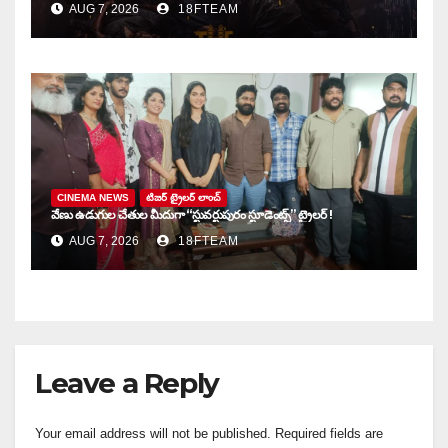
AUG 7, 2026
18FTEAM
CINEMA NEWS
టిజర్ ట్రైలర్ లాంచ్
వేణు ఉడుగుల చేతుల మీదుగా “స్టువర్టుపురం స్టూడెంట్స్” ట్రైలర్ !
AUG 7, 2026
18FTEAM
Leave a Reply
Your email address will not be published.
Required fields are