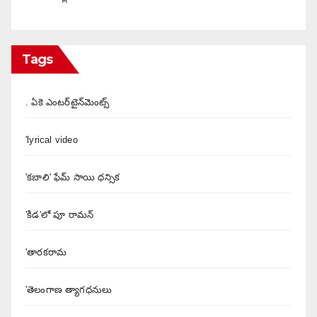
Tags
. ఏకె ఎంటర్‌టైన్‌మెంట్స్
'lyrical video
'కబాలి' ఫేమ్ సాయి ధన్సిక
'కిడ'లో పూ రామన్
'తారకరామ
'తెలంగాణ త్యాగధనులు