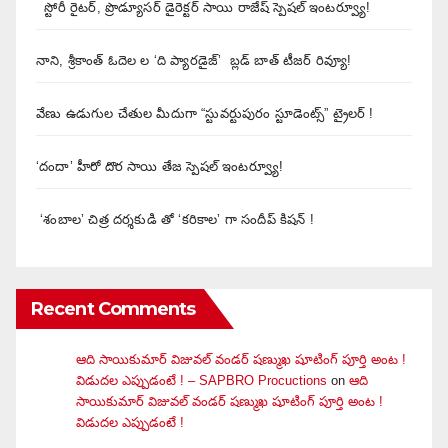
స్టోరీ రైటర్, ప్రొడ్యూసర్ డైరెక్టర్ సాయి రాజేష్ స్పెషల్ ఇంటర్వ్యూ!
నాని, శ్రీకాంత్ ఓదెల ల ‘ది ప్యారడైజ్’ బ్లడ్ బాత్ టీజర్ రివ్యూ!
వేణు ఉడుగుల చేతుల మీదుగా “స్టువర్టుపురం స్టూడెంట్స్” ట్రైలర్ !
‘దందా’ హీరో దొర సాయి తేజ స్పెషల్ ఇంటర్వ్యూ!
‘శంబాల’ చిత్ర దర్శకుడి తో ‘కరికాల’ గా సందీప్ కిషన్ !
Recent Comments
ఆది సాయికుమార్ విజువ‌ల్ వండ‌ర్ ష‌ణ్ముఖ షూటింగ్ పూర్తి అంట !
విడుదల ఎప్పుడంటే ! – SAPBRO Procuctions
on
ఆది
సాయికుమార్ విజువ‌ల్ వండ‌ర్ ష‌ణ్ముఖ షూటింగ్ పూర్తి అంట !
విడుదల ఎప్పుడంటే !