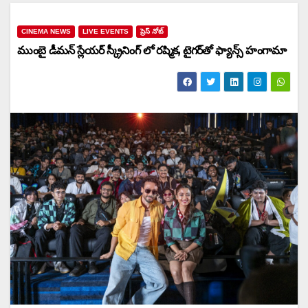
CINEMA NEWS
LIVE EVENTS
ప్రెస్ నోట్
ముంబై డీమన్ స్లేయర్ స్క్రీనింగ్‌ లో రష్మిక, టైగర్‌తో ఫ్యాన్స్ హంగామా