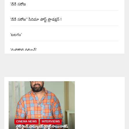
'నేనే సరోజ
'నేనే సరోజ'' సినిమా పోస్ట్ ప్రొడక్షన్ !
'బలగం'
'మలైకొట్టై వలిబన్'
'యశోద' నిర్మాత శివలెంక కృష్ణప్రసాద్
'రుద్రంగి' సినిమా రివ్యూ
'రౌడీ అల్లుడు
'శబరి
CINEMA NEWS
INTERVIEWS
'శబ్దం'
స్టోరీ రైటర్, ప్రొడ్యూసర్ డైరెక్టర్ సాయి రాజేష్
నా