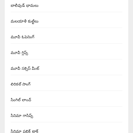
బాలీవుడ్ భామలు
మలయాళీ కుట్టిలు
మూవీ ఓపెనింగ్
మూవీ గ్లిప్స్
మూవీ సక్సెస్ మీట్
లిరికల్ సాంగ్
సింగిల్ లాంచ్
సినిమా గాసిప్స్
సినిమా పబ్లిక్ టాక్