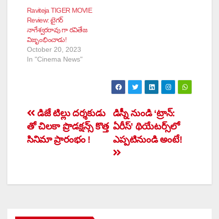
Raviteja TIGER MOVIE
Review: టైగర్
నాగేశ్వరరావు గా రవితేజ
విజృంభించాడు!
October 20, 2023
In "Cinema News"
Post
డిజే టిల్లు దర్శకుడు
డిస్నీ నుండి ‘ట్రాన్:
తో చిలకా ప్రొడక్షన్స్ కొత్త
ఏరీస్’ థియేటర్స్‌లో
navigation
సినిమా ప్రారంభం !
ఎప్పటినుండి అంటే!