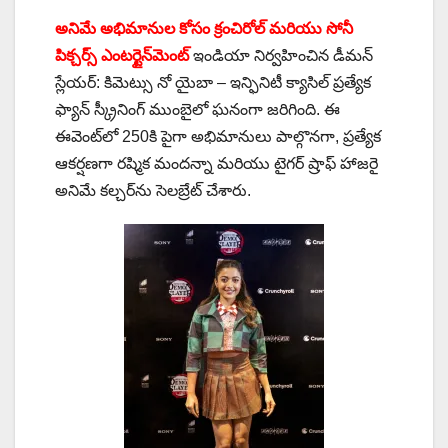
అనిమే అభిమానుల కోసం క్రంచిరోల్ మరియు సోనీ
పిక్చర్స్ ఎంటర్టైన్‌మెంట్
ఇండియా నిర్వహించిన డీమన్
స్లేయర్: కిమెట్సు నో యైబా – ఇన్ఫినిటీ క్యాసిల్ ప్రత్యేక
ఫ్యాన్ స్క్రీనింగ్ ముంబైలో ఘనంగా జరిగింది. ఈ
ఈవెంట్‌లో 250కి పైగా అభిమానులు పాల్గొనగా, ప్రత్యేక
ఆకర్షణగా రష్మిక మందన్నా మరియు టైగర్ ష్రాఫ్ హాజరై
అనిమే కల్చర్‌ను సెలబ్రేట్ చేశారు.