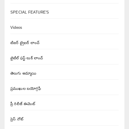
SPECIAL FEATURE'S
Videos
టిజర్ ట్రైలర్ లాంచ్
టైటిల్ ఫస్ట్ లుక్ లాంచ్
తెలుగు అమ్మాయి
ప్రముఖుల బయోగ్రఫీ
ప్రీ రిలీజ్ ఈవెంట్
ప్రెస్ నోట్