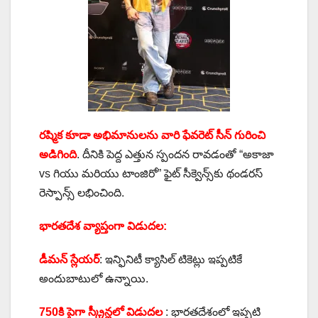
రష్మిక కూడా అభిమానులను వారి ఫేవరెట్ సీన్ గురించి
అడిగింది
. దీనికి పెద్ద ఎత్తున స్పందన రావడంతో “అకాజా
vs గియు మరియు టాంజిరో” ఫైట్ సీక్వెన్స్‌కు థండరస్
రెస్పాన్స్ లభించింది.
భారతదేశ వ్యాప్తంగా విడుదల:
డీమన్ స్లేయర్
: ఇన్ఫినిటీ క్యాసిల్ టికెట్లు ఇప్పటికే
అందుబాటులో ఉన్నాయి.
750కి పైగా స్క్రీన్లలో విడుదల
: భారతదేశంలో ఇప్పటి