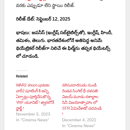
వరకు ఎప్పుడూ లేని స్థాయి రిలీజ్.
రిలీజ్ డేట్: సెప్టెంబర్ 12, 2025
భాషలు: జపనీస్ (ఇంగ్లీష్ సబ్‌టైటిల్స్‌తో), ఇంగ్లీష్, హిందీ,
తమిళం, తెలుగు.
భారతదేశంలోనే అతిపెద్ద అనిమే
థియేట్రికల్ రిలీజ్‌గా నిలిచే ఈ ఫిల్మ్‌ను తప్పక థియేటర్స్‌
లో చూడండి.
Related
WAR2 shoot update:
వరిసు/వారసుడు నుండి
వార్2 షూటింగ్ కి అన్ని
రెండవ సింగిల్ థీ దళపతి
ఏర్పాట్లు పూర్తిచేసుకొన్న
విజయ్‌ మూడు దశాబ్దాల
YRF యూనిట్ ! త్వరలోనే
సినీ విజయోత్సాహాం లో
స్టార్ట్ !
STR ఏమిచేశాడో చదవండి
November 5, 2023
!
In "Cinema News"
December 4, 2022
In "Cinema News"