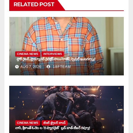
RELATED POST
CINEMA NEWS
INTERVIEWS
స్టోరీ రైటర్, ప్రొడ్యూసర్ డైరెక్టర్ సాయి రాజేష్ స్పెషల్ ఇంటర్వ్యూ!
AUG 7, 2026
18FTEAM
CINEMA NEWS
టిజర్ ట్రైలర్ లాంచ్
నాని, శ్రీకాంత్ ఓదెల ల ‘ది ప్యారడైజ్’ బ్లడ్ బాత్ టీజర్ రివ్యూ!