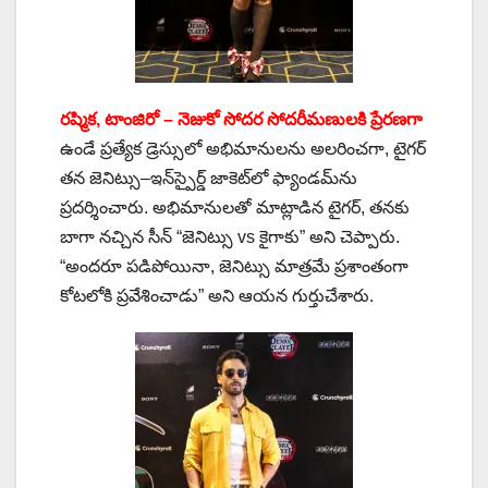
రష్మిక, టాంజిరో – నెజుకో సోదర సోదరీమణులకి ప్రేరణగా
ఉండే ప్రత్యేక డ్రెస్సులో అభిమానులను అలరించగా, టైగర్
తన జెనిట్సు–ఇన్‌స్పైర్డ్ జాకెట్‌లో ఫ్యాండమ్‌ను
ప్రదర్శించారు. అభిమానులతో మాట్లాడిన టైగర్, తనకు
బాగా నచ్చిన సీన్ “జెనిట్సు vs కైగాకు” అని చెప్పారు.
“అందరూ పడిపోయినా, జెనిట్సు మాత్రమే ప్రశాంతంగా
కోటలోకి ప్రవేశించాడు” అని ఆయన గుర్తుచేశారు.