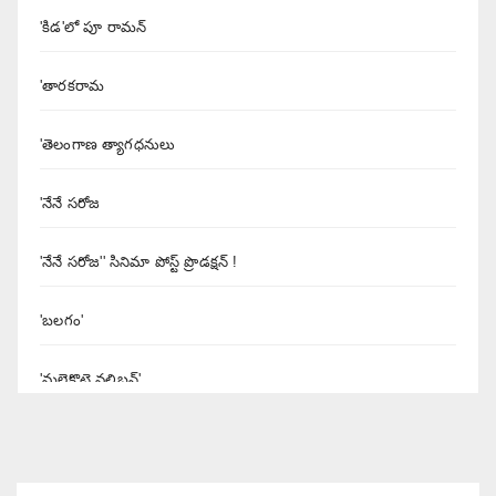
'కిడ'లో పూ రామన్
'తారకరామ
'తెలంగాణ త్యాగధనులు
'నేనే సరోజ
'నేనే సరోజ'' సినిమా పోస్ట్ ప్రొడక్షన్ !
'బలగం'
'మలైకొట్టై వలిబన్'
'యశోద' నిర్మాత శివలెంక కృష్ణప్రసాద్