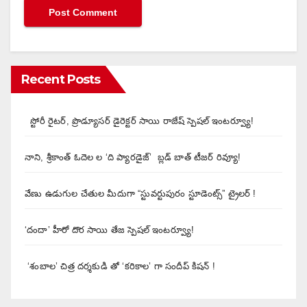
Recent Posts
స్టోరీ రైటర్, ప్రొడ్యూసర్ డైరెక్టర్ సాయి రాజేష్ స్పెషల్ ఇంటర్వ్యూ!
నాని, శ్రీకాంత్ ఓదెల ల ‘ది ప్యారడైజ్’ బ్లడ్ బాత్ టీజర్ రివ్యూ!
వేణు ఉడుగుల చేతుల మీదుగా “స్టువర్టుపురం స్టూడెంట్స్” ట్రైలర్ !
‘దందా’ హీరో దొర సాయి తేజ స్పెషల్ ఇంటర్వ్యూ!
‘శంబాల’ చిత్ర దర్శకుడి తో ‘కరికాల’ గా సందీప్ కిషన్ !