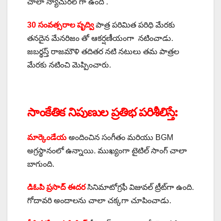
చాలా న్యాచురల్ గా ఉంది .
30 సంవత్సరాల పృద్వి
పాత్ర పరిమిత పరిధి మేరకు
తనదైన మేనరిజం తో ఆకర్షణీయంగా నటించాడు.
జబర్థస్త్‌ రాజమౌళి తదితర నటి నటులు తమ పాత్రల
మేరకు నటించి మెప్పించారు.
సాంకేతిక నిపుణుల ప్రతిభ పరిశీలిస్తే:
మార్కెండేయ
అందించిన సంగీతం మరియు BGM
అగ్రస్థానంలో ఉన్నాయి. ముఖ్యంగా టైటిల్ సాంగ్ చాలా
బాగుంది.
డిఓపి ప్రసాద్ ఈదర
సినిమాటోగ్రఫీ విజువల్ ట్రీట్‌గా ఉంది.
గోదావరి అందాలను చాలా చక్కగా చూపించాడు.