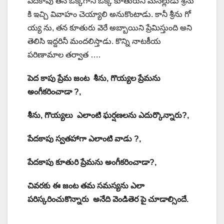
పేదకాపు తన ఒక్కగాని ఒక్క కూతురుని మేనల్లుడు శ్రీను
కి ఇచ్చి వివాహం చెయ్యాలి అనుకొంటాడు. కానీ శ్రీను గో
య్య ను, తన కూతురు వెరే అబ్బాయిని ప్రేమిస్తుంది అని
తెలిసి ఇద్దరినీ మందలిస్తాడు. కొన్ని నాటకీయ
పరిణామాల తర్వాత ….
పెద కాపు ప్రేమ జంట శీను, గొయ్యల ప్రేమను
అంగీకరించాడా ?,
శీను, గొయ్యలు ఎలాంటి ఘర్షణలను ఎదుర్కొన్నారు?,
పేదకాపు స్వతహాగా ఎలాంటి వాడు ?,
పేదకాపు కూతురి ప్రేమను అంగీకరించాడా?,
చివరకు ఈ జంట తమ సమస్యను ఎలా
పరిస్కరించుకొన్నారు అనేది వెండితెర పై చూడాల్సిందే.