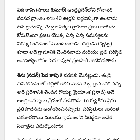
పెద కాపు (సాయి కుమార్)
ఆంధ్రప్రదేశ్‌లోని గోదావరి
పరిసర ప్రాంతం లొని 40 ఊర్లకు పెద్దదిక్కుగా ఉంటాడు.
తన గ్రామాన్ని, చుట్టూ పక్కల గ్రామాల ప్రజల బాగును
కోరుకొంటూ ప్రజల యొక్క చిన్న చిన్న సమస్యలను
పరిష్కరించడంలో ముందుంటాడు. దత్తుడు (పృద్వి)
కూడా అదే గ్రామానికి చెందినవాడు మరియు ప్రతి పరిస్థితి
ఆధిపత్యం కోసం పెద కాపుతో ప్రతిసారీ పోటీపడతాడు.
శీను (సదన్) పెద కాపు
కి వరసకు మేనల్లుడు. తండ్రి
చనిపోవడం తో తల్లితో కలిసి మావయ్య గ్రామానికి వచ్చి
అదే ప్రదేశానికి చెందిన గొయ్య (ప్రియాంక ప్రసాద్) అనే
జలర్ల అమ్మాయి ప్రేమలో పడతాడు. గొయ్య శీను ప్రేమ
ప్రతిపాదనను అంగీకరించినప్పుడు, పరిస్థితులు మరింత
దిగజారతాయి మరియు గ్రామంలోని వీరిద్దరూ అనేక
సవాళ్లను ఎదుర్కొంటారు.