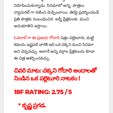
నిరూపించుకున్నాడు. సినిమాలో అన్ని పాత్రలు
న్యాచురల్ గా నటించి మెప్పించాయి. తెరపై ప్రదర్శించబడే
ప్రతి పాత్రకు సంబంధించిన జర్నీ ప్రేక్షకులకు మంచి
అనుభూతిని ఇస్తాయి.
ఓవరాల్ గా ఈ ప్రణయ గోదారి
చిత్రం పల్లెటూరు, మట్టి
కధలను ఇష్టపడే వారికి ఇది ఒక చక్కని మంచి సినిమా
అని చెప్పవచ్చు. అలానే అన్ని వర్గాల ప్రేక్షకులను కూడా
ఈ చిత్ర ఆకర్చించవచ్చు.
చివరి మాట: చక్కని గోదారి అందాలతో
నిండిన ఒక పల్లెటూరి నాటకం
!
18F RATING: 2.75 / 5
* కృష్ణ ప్రగడ.