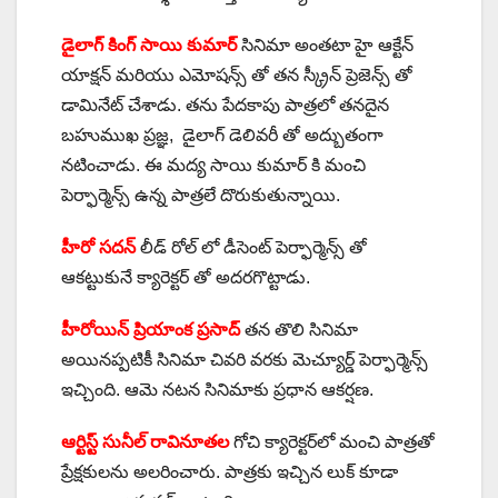
డైలాగ్ కింగ్ సాయి కుమార్
సినిమా అంతటా హై ఆక్టేన్
యాక్షన్ మరియు ఎమోషన్స్ తో తన స్క్రీన్ ప్రెజెన్స్ తో
డామినేట్ చేశాడు. తను పేదకాపు పాత్రలో తనదైన
బహుముఖ ప్రజ్ఞ, డైలాగ్ డెలివరీ తో అద్బుతంగా
నటించాడు. ఈ మద్య సాయి కుమార్ కి మంచి
పెర్ఫార్మెన్స్ ఉన్న పాత్రలే దొరుకుతున్నాయి.
హీరో సదన్
లీడ్ రోల్ లో డీసెంట్ పెర్ఫార్మెన్స్ తో
ఆకట్టుకునే క్యారెక్టర్ తో అదరగొట్టాడు.
హీరోయిన్ ప్రియాంక ప్రసాద్
తన తొలి సినిమా
అయినప్పటికీ సినిమా చివరి వరకు మెచ్యూర్డ్ పెర్ఫార్మెన్స్
ఇచ్చింది. ఆమె నటన సినిమాకు ప్రధాన ఆకర్షణ.
ఆర్టిస్ట్ సునీల్ రావినూతల
గోచి క్యారెక్టర్‌లో మంచి పాత్రతో
ప్రేక్షకులను అలరించారు. పాత్రకు ఇచ్చిన లుక్ కూడా