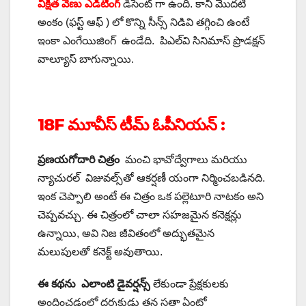
వీక్షిత వేణు ఎడిటింగ్
డీసెంట్ గా ఉంది. కానీ మొదటి
అంకం (ఫస్ట్ ఆఫ్ ) లో కొన్ని సీన్స్ నిడివి తగ్గించి ఉంటే
ఇంకా ఎంగేయిజింగ్ ఉండేది. పిఎల్‌వి సినిమాస్ ప్రొడక్షన్
వాల్యూస్ బాగున్నాయి.
18F మూవీస్ టీమ్ ఓపీనియన్ :
ప్రణయగోదారి చిత్రం
మంచి భావోద్వేగాలు మరియు
న్యాచురల్ విజువల్స్‌తో ఆకర్షణీ యంగా నిర్మించబడినది.
ఇంక చెప్పాలి అంటే ఈ చిత్రం ఒక పల్లెటూరి నాటకం అని
చెప్పవచ్చు. ఈ చిత్రంలో చాలా సహజమైన కనెక్షన్లు
ఉన్నాయి, అవి నిజ జీవితంలో అద్భుతమైన
మలుపులతో కనెక్ట్ అవుతాయి.
ఈ కథను ఎలాంటి డైవర్షన్స్
లేకుండా ప్రేక్షకులకు
అందించడంలో దర్శకుడు తన సత్తా ఏంటో