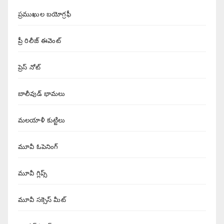
ప్రముఖుల బయోగ్రఫీ
ప్రీ రిలీజ్ ఈవెంట్
ప్రెస్ నోట్
బాలీవుడ్ భామలు
మలయాళీ కుట్టిలు
మూవీ ఓపెనింగ్
మూవీ గ్లిప్స్
మూవీ సక్సెస్ మీట్