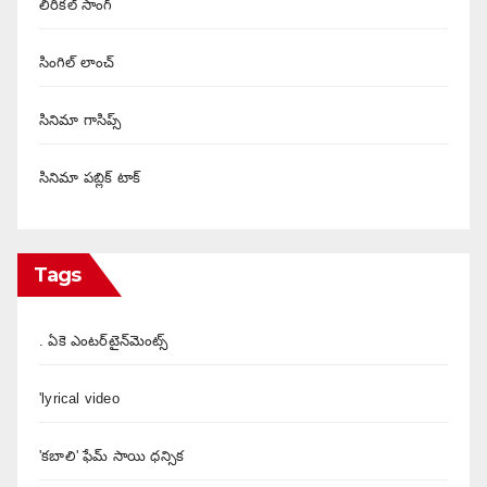
లిరికల్ సాంగ్
సింగిల్ లాంచ్
సినిమా గాసిప్స్
సినిమా పబ్లిక్ టాక్
Tags
. ఏకె ఎంటర్‌టైన్‌మెంట్స్
'lyrical video
'కబాలి' ఫేమ్ సాయి ధన్సిక