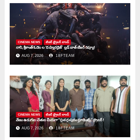
CINEMA NEWS
టిజర్ ట్రైలర్ లాంచ్
నాని, శ్రీకాంత్ ఓదెల ల ‘ది ప్యారడైజ్’ బ్లడ్ బాత్ టీజర్ రివ్యూ!
AUG 7, 2026
18FTEAM
CINEMA NEWS
టిజర్ ట్రైలర్ లాంచ్
వేణు ఉడుగుల చేతుల మీదుగా “స్టువర్టుపురం స్టూడెంట్స్” ట్రైలర్ !
AUG 7, 2026
18FTEAM