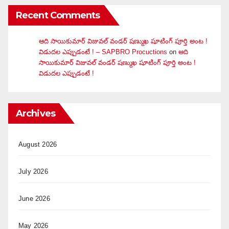
Recent Comments
ఆది సాయికుమార్ విజువ‌ల్ వండ‌ర్ ష‌ణ్ముఖ షూటింగ్ పూర్తి అంట !
విడుదల ఎప్పుడంటే ! – SAPBRO Procuctions
on
ఆది
సాయికుమార్ విజువ‌ల్ వండ‌ర్ ష‌ణ్ముఖ షూటింగ్ పూర్తి అంట !
విడుదల ఎప్పుడంటే !
Archives
August 2026
July 2026
June 2026
May 2026