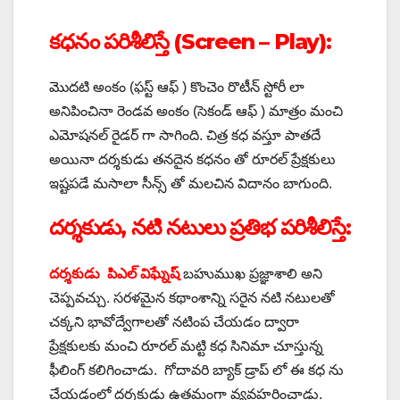
కధనం పరిశీలిస్తే (Screen – Play):
మొదటి అంకం (ఫస్ట్ ఆఫ్ ) కొంచెం రొటీన్ స్టోరీ లా
అనిపించినా రెండవ అంకం (సెకండ్ ఆఫ్ ) మాత్రం మంచి
ఎమోషనల్ రైడర్ గా సాగింది. చిత్ర కధ వస్తూ పాతదే
అయినా దర్శకుడు తనదైన కధనం తో రూరల్ ప్రేక్షకులు
ఇష్టపడే మసాలా సీన్స్ తో మలచిన విదానం బాగుంది.
దర్శకుడు, నటి నటులు ప్రతిభ పరిశీలిస్తే:
దర్శకుడు పిఎల్ విఘ్నేష్
బహుముఖ ప్రజ్ఞాశాలి అని
చెప్పవచ్చు. సరళమైన కథాంశాన్ని సరైన నటి నటులతో
చక్కని భావోద్వేగాలతో నటింప చేయడం ద్వారా
ప్రేక్షకులకు మంచి రూరల్ మట్టి కధ సినిమా చూస్తున్న
ఫీలింగ్ కలిగించాడు. గోదావరి బ్యాక్ డ్రాప్ లో ఈ కధ ను
చేయడంలో దర్శకుడు ఉత్తమంగా వ్యవహరించాడు.