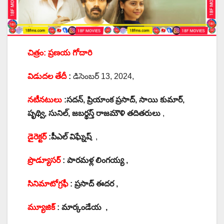
చిత్రం: ప్రణయ గోదారి
విడుదల తేదీ
:
డిసెంబర్ 13, 2024,
నటీనటులు
:సదన్‌, ప్రియాంక ప్రసాద్‌, సాయి కుమార్‌,
పృథ్వి, సునిల్‌, జబర్థస్త్‌ రాజమౌళి తదితరులు
,
డైరెక్టర్
:పీఎల్‌ విఘ్నేష్‌
,
ప్రొడ్యూసర్
:
పారమళ్ల లింగయ్య ,
సినిమాటోగ్రఫీ
:
ప్రసాద్ ఈదర ,
మ్యూజిక్
:
మార్కండేయ ,