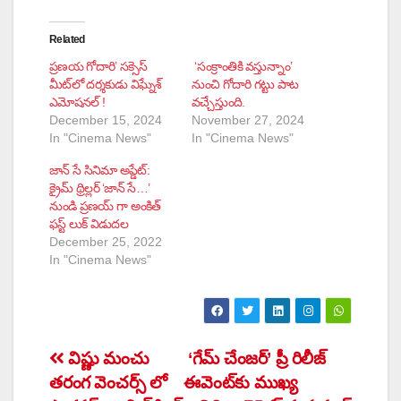
Related
ప్రణయ గోదారి’ సక్సెస్
‘సంక్రాంతికి వస్తున్నాం’
మీట్‌లో దర్శకుడు విఘ్నేశ్
నుంచి గోదారి గట్టు పాట
ఎమోషనల్ !
వచ్చేస్తుంది.
December 15, 2024
November 27, 2024
In "Cinema News"
In "Cinema News"
జాన్ సే సినిమా అప్డేట్:
క్రైమ్ థ్రిల్లర్ ‘జాన్ సే…’
నుండి ప్రణయ్ గా అంకిత్
ఫస్ట్ లుక్ విడుదల
December 25, 2022
In "Cinema News"
Post
విష్ణు మంచు
‘గేమ్ చేంజర్’ ప్రీ రిలీజ్
తరంగ వెంచర్స్ లో
ఈవెంట్‌కు ముఖ్య