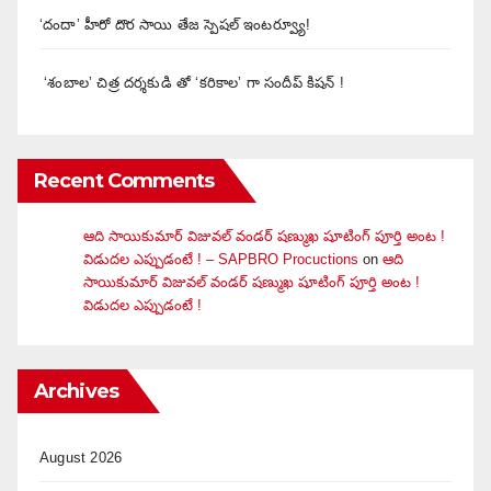
‘దందా’ హీరో దొర సాయి తేజ స్పెషల్ ఇంటర్వ్యూ!
‘శంబాల’ చిత్ర దర్శకుడి తో ‘కరికాల’ గా సందీప్ కిషన్ !
Recent Comments
ఆది సాయికుమార్ విజువ‌ల్ వండ‌ర్ ష‌ణ్ముఖ షూటింగ్ పూర్తి అంట !
విడుదల ఎప్పుడంటే ! – SAPBRO Procuctions
on
ఆది
సాయికుమార్ విజువ‌ల్ వండ‌ర్ ష‌ణ్ముఖ షూటింగ్ పూర్తి అంట !
విడుదల ఎప్పుడంటే !
Archives
August 2026