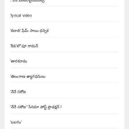
. ఏకె ఎంటర్‌టైన్‌మెంట్స్
'lyrical video
'కబాలి' ఫేమ్ సాయి ధన్సిక
'కిడ'లో పూ రామన్
'తారకరామ
'తెలంగాణ త్యాగధనులు
'నేనే సరోజ
'నేనే సరోజ'' సినిమా పోస్ట్ ప్రొడక్షన్ !
'బలగం'