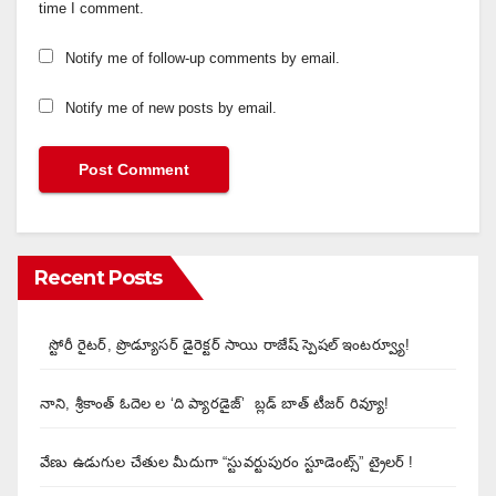
time I comment.
Notify me of follow-up comments by email.
Notify me of new posts by email.
Recent Posts
స్టోరీ రైటర్, ప్రొడ్యూసర్ డైరెక్టర్ సాయి రాజేష్ స్పెషల్ ఇంటర్వ్యూ!
నాని, శ్రీకాంత్ ఓదెల ల ‘ది ప్యారడైజ్’ బ్లడ్ బాత్ టీజర్ రివ్యూ!
వేణు ఉడుగుల చేతుల మీదుగా “స్టువర్టుపురం స్టూడెంట్స్” ట్రైలర్ !