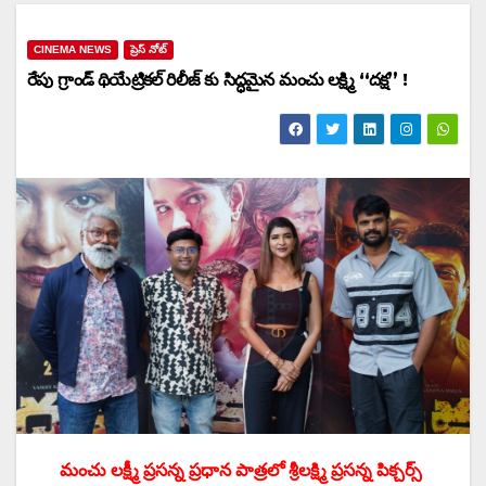
CINEMA NEWS
ప్రెస్ నోట్
రేపు గ్రాండ్ థియేట్రికల్ రిలీజ్ కు సిద్ధమైన మంచు లక్ష్మి “దక్ష” !
మంచు లక్ష్మీ ప్రసన్న ప్రధాన పాత్రలో శ్రీలక్ష్మి ప్రసన్న పిక్చర్స్