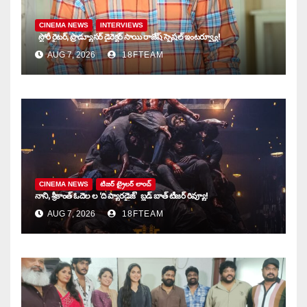
CINEMA NEWS
INTERVIEWS
స్టోరీ రైటర్, ప్రొడ్యూసర్ డైరెక్టర్ సాయి రాజేష్ స్పెషల్ ఇంటర్వ్యూ!
AUG 7, 2026
18FTEAM
CINEMA NEWS
టిజర్ ట్రైలర్ లాంచ్
నాని, శ్రీకాంత్ ఓదెల ల ‘ది ప్యారడైజ్’ బ్లడ్ బాత్ టీజర్ రివ్యూ!
AUG 7, 2026
18FTEAM