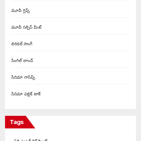
మూవీ గ్లిప్స్
మూవీ సక్సెస్ మీట్
లిరికల్ సాంగ్
సింగిల్ లాంచ్
సినిమా గాసిప్స్
సినిమా పబ్లిక్ టాక్
Tags