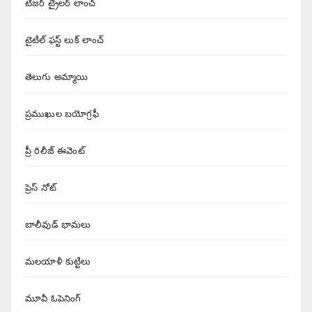
టిజర్ ట్రైలర్ లాంచ్
టైటిల్ ఫస్ట్ లుక్ లాంచ్
తెలుగు అమ్మాయి
ప్రముఖుల బయోగ్రఫీ
ప్రీ రిలీజ్ ఈవెంట్
ప్రెస్ నోట్
బాలీవుడ్ భామలు
మలయాళీ కుట్టిలు
మూవీ ఓపెనింగ్