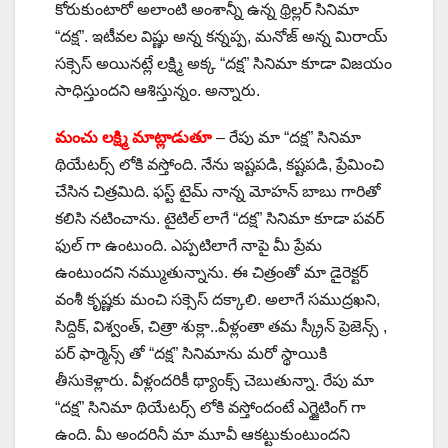
కోరుకుంటారో అలాంటి అంశాన్నీ ఉన్న థ్రిల్లర్ సినిమా
“దక్ష”. ఇటీవల విష్ణు అన్న కన్నప్ప, మనోజ్ అన్న మిరాయ్
సక్సెస్ అయినట్లే లక్ష్మి అక్క “దక్ష” సినిమా కూడా విజయం
సాధిస్తుందని ఆశిస్తున్నం. అన్నారు.
మంచు లక్ష్మి మాట్లాడుతూ
– రేపు మా “దక్ష” సినిమా
థియేటర్స్ లోకి వస్తోంది. నేను ఇష్టపడి, కష్టపడి, ప్రేమించి
చేసిన చిత్రమిది. ఫస్ట్ టైమ్ నాన్న మోహన్ బాబు గారితో
కలిసి నటించాను. టైటిల్ లాగే “దక్ష” సినిమా కూడా పవర్
ఫుల్ గా ఉంటుంది. ఎప్పటిలాగే నాపై మీ ప్రేమ
ఉంటుందని నమ్ముతున్నాను. ఈ చిత్రంతో మా డైరెక్టర్
వంశీ కృష్ణకు మంచి సక్సెస్ దక్కాలి. అలాగే సముద్రఖని,
సిద్దిక్, విశ్వంత్, చిత్రా శుక్లా..వీళ్లంతా తమ స్క్రీన్ ప్రెజెన్స్ ,
పర్ ఫార్మెన్స్ తో “దక్ష” సినిమాను మరో స్థాయికి
తీసుకెళ్లారు. వీళ్లందరికీ థ్యాంక్స్ చెబుతున్నా. రేపు మా
“దక్ష” సినిమా థియేటర్స్ లోకి వస్తోందంటే ఎగ్జైటింగ్ గా
ఉంది. మీ అందరినీ మా మూవీ ఆకట్టుకుంటుందని