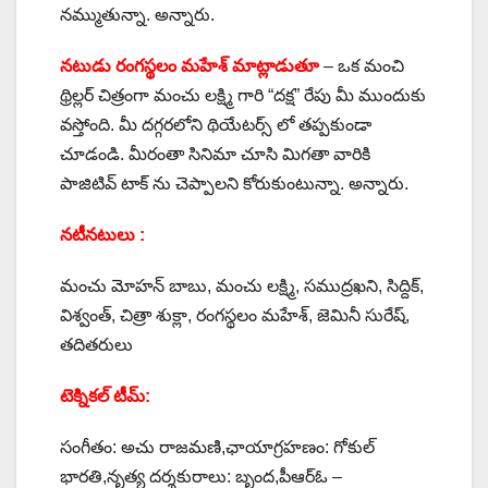
నమ్ముతున్నా. అన్నారు.
నటుడు రంగస్థలం మహేశ్ మాట్లాడుతూ
– ఒక మంచి
థ్రిల్లర్ చిత్రంగా మంచు లక్ష్మి గారి “దక్ష” రేపు మీ ముందుకు
వస్తోంది. మీ దగ్గరలోని థియేటర్స్ లో తప్పకుండా
చూడండి. మీరంతా సినిమా చూసి మిగతా వారికి
పాజిటివ్ టాక్ ను చెప్పాలని కోరుకుంటున్నా. అన్నారు.
నటీనటులు :
మంచు మోహన్ బాబు, మంచు లక్ష్మి, సముద్రఖని, సిద్దిక్,
విశ్వంత్, చిత్రా శుక్లా, రంగస్థలం మహేశ్, జెమినీ సురేష్,
తదితరులు
టెక్నికల్ టీమ్:
సంగీతం: అచు రాజమణి,ఛాయాగ్రహణం: గోకుల్
భారతి,నృత్య దర్శకురాలు: బృంద,పీఆర్ఓ –