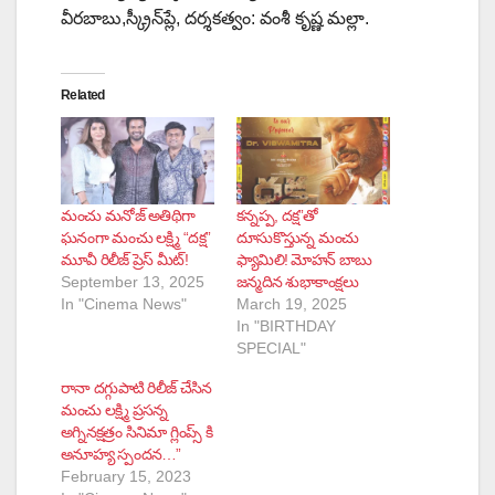
వీరబాబు,స్క్రీన్‌ప్లే, దర్శకత్వం: వంశీ కృష్ణ మల్లా.
Related
మంచు మనోజ్ అతిథిగా
కన్నప్ప, దక్ష”తో
ఘనంగా మంచు లక్ష్మి “దక్ష”
దూసుకొస్తున్న మంచు
మూవీ రిలీజ్ ప్రెస్ మీట్!
ఫ్యామిలి! మోహన్ బాబు
September 13, 2025
జన్మదిన శుభాకాంక్షలు
In "Cinema News"
March 19, 2025
In "BIRTHDAY
SPECIAL"
రానా దగ్గుపాటి రిలీజ్ చేసిన
మంచు లక్ష్మి ప్రసన్న
అగ్నినక్షత్రం సినిమా గ్లింప్స్ కి
అనూహ్య స్పందన…”
February 15, 2023