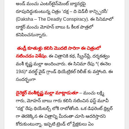
అండ్ మంచు ఎంటర్‌టైన్‌మెంట్ బ్యానర్లపై
రూపుదిద్దుకుంటున్న చిత్రం ‘దక్ష – ది డెడ్‌లీ కాన్స్పిరసీ’
(Daksha – The Deadly Conspiracy). ఈ సినిమాలో
డాక్టర్ మంచు మోహన్ బాబు ఓ కీలక పాత్రలో
కనిపించనున్నారు.
తండ్రీ కూతుళ్లు కలిసి మొదటి సారిగా ఈ చిత్రంలో
నటించడం విశేషం
. ఈ చిత్రానికి కథ, స్క్రీన్‌ప్లే, దర్శకత్వం
వంశీ కృష్ణ మల్లా అందించారు. ఈ సినిమా రేపు *( ఈనెల
19న)* వరల్డ్ వైడ్ గ్రాండ్ థియేట్రికల్ రిలీజ్ కు వస్తోంది. ఈ
సందర్భంగా
డైరెక్టర్ వంశీకృష్ణ మల్లా మాట్లాడుతూ
– మంచు లక్ష్మి
గారు, మోహన్ బాబు గారు కలిసి నటించిన ఫస్ట్ మూవీ
“దక్ష” రేపు థియేటర్స్ లోకి రాబోతోంది. ఒక డిఫరెంట్ థ్రిల్లర్
గా తెరకెక్కిన ఈ చిత్రాన్ని మీరంతా చూసి ఆదరిస్తారని
కోరుకుంటున్నా. ఇప్పటి ట్రెండ్ లో ప్రేక్షకులు ఏం