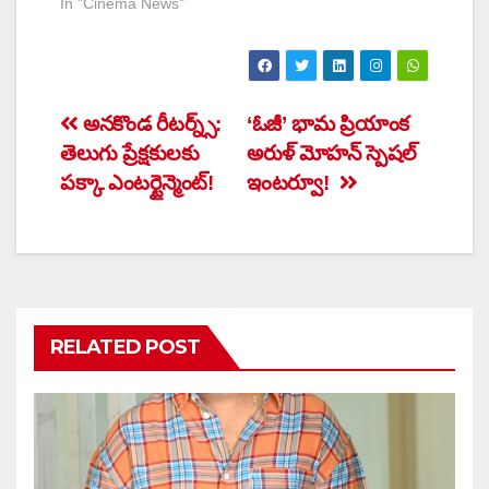
In "Cinema News"
Post
అనకొండ రీటర్న్స్:
‘ఓజీ’ భామ ప్రియాంక
తెలుగు ప్రేక్షకులకు
అరుళ్ మోహన్ స్పెషల్
navigation
పక్కా ఎంటర్టైన్మెంట్!
ఇంటర్వూ!
RELATED POST