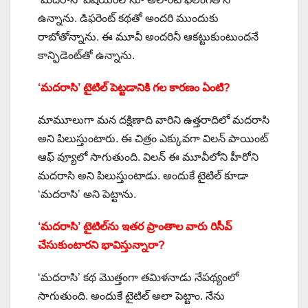
ఉన్నాను. డిఫరెంట్ కథతో అందరి ముందుకు
రాబోతోన్నాను. ఈ మూవీ అందరినీ ఆకట్టుకుంటుందనే
కాన్ఫిడెంట్‌తో ఉన్నాను.
‘మదరాసి’ టైటిల్ పెట్టడానికి గల కారణం ఏంటి?
మామూలుగా మన దక్షిణాది వారిని ఉత్తరాదిలో మదరాసి
అని పిలుస్తుంటారు. ఈ చిత్రం ఎక్కువగా విలన్ పాయింట్
ఆఫ్ వ్యూలో సాగుతుంది. విలన్ ఈ మూవీలోని హీరోని
మదరాసి అని పిలుస్తుంటాడు. అందుకే టైటిల్ కూడా
‘మదరాసి’ అని పెట్టాను.
‘మదరాసి’ టైటిల్‌ను ఇతర ప్రాంతాల వారు రిసీవ్
చేసుకుంటారని భావిస్తున్నారా?
‘మదరాసి’ కథ మొత్తంగా తమిళనాడు నేపథ్యంలో
సాగుతుంది. అందుకే టైటిల్‌ అలా పెట్టాం. నేను