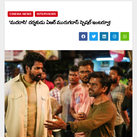
CINEMA NEWS
INTERVIEWS
‘మదరాసి’ దర్శకుడు ఏఆర్ మురుగదాస్ స్పెషల్ ఇంటర్వూ!