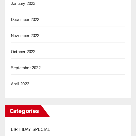
January 2023
December 2022
November 2022
October 2022
September 2022
April 2022
Categories
BIRTHDAY SPECIAL