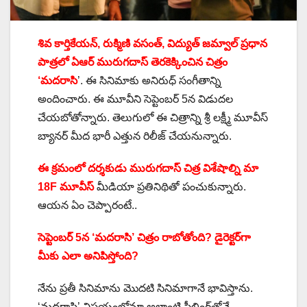
శివ కార్తికేయన్, రుక్మిణి వసంత్, విద్యుత్ జమ్వాల్ ప్రధాన
పాత్రలో ఏఆర్ మురుగదాస్ తెరకెక్కించిన చిత్రం
‘మదరాసి
’. ఈ సినిమాకు అనిరుధ్ సంగీతాన్ని
అందించారు. ఈ మూవీని సెప్టెంబర్ 5న విడుదల
చేయబోతోన్నారు. తెలుగులో ఈ చిత్రాన్ని శ్రీ లక్ష్మీ మూవీస్
బ్యానర్ మీద భారీ ఎత్తున రిలీజ్ చేయనున్నారు.
ఈ క్రమంలో దర్శకుడు మురుగదాస్ చిత్ర విశేషాల్ని మా
18F మూవీస్
మీడియా ప్రతినిథితో పంచుకున్నారు.
ఆయన ఏం చెప్పారంటే..
సెప్టెంబర్ 5న ‘మదరాసి’ చిత్రం రాబోతోంది? డైరెక్టర్‌గా
మీకు ఎలా అనిపిస్తోంది?
నేను ప్రతీ సినిమాను మొదటి సినిమాగానే భావిస్తాను.
‘మదరాసి’ విషయంలోనూ అలాంటి ఫీలింగ్‌‌తోనే