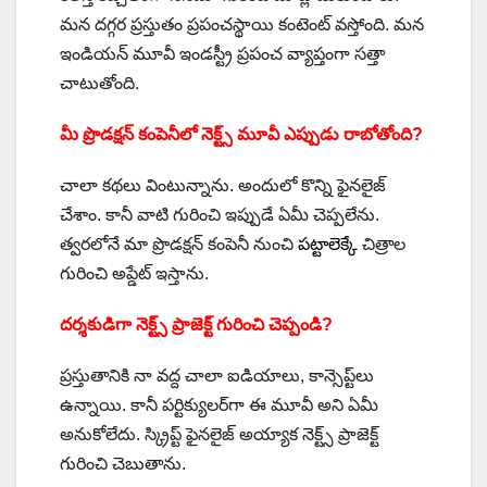
మన దగ్గర ప్రస్తుతం ప్రపంచస్థాయి కంటెంట్ వస్తోంది. మన
ఇండియన్ మూవీ ఇండస్ట్రీ ప్రపంచ వ్యాప్తంగా సత్తా
చాటుతోంది.
మీ ప్రొడక్షన్ కంపెనీలో నెక్ట్స్ మూవీ ఎప్పుడు రాబోతోంది?
చాలా కథలు వింటున్నాను. అందులో కొన్ని ఫైనలైజ్
చేశాం. కానీ వాటి గురించి ఇప్పుడే ఏమీ చెప్పలేను.
త్వరలోనే మా ప్రొడక్షన్ కంపెనీ నుంచి
పట్టాలెక్కే
చిత్రాల
గురించి అప్డేట్ ఇస్తాను.
దర్శకుడిగా నెక్ట్స్ ప్రాజెక్ట్ గురించి చెప్పండి?
ప్రస్తుతానికి నా వద్ద చాలా ఐడియాలు, కాన్సెప్ట్‌లు
ఉన్నాయి. కానీ పర్టిక్యులర్‌గా ఈ మూవీ అని ఏమీ
అనుకోలేదు. స్క్రిప్ట్ ఫైనలైజ్ అయ్యాక నెక్ట్స్ ప్రాజెక్ట్
గురించి చెబుతాను.