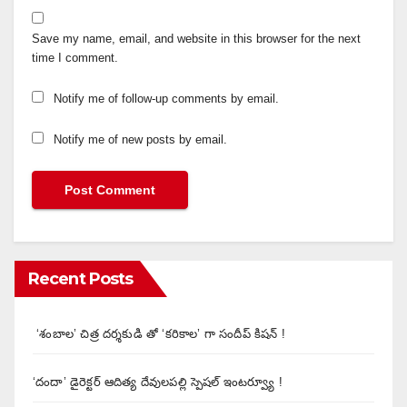
Save my name, email, and website in this browser for the next
time I comment.
Notify me of follow-up comments by email.
Notify me of new posts by email.
Recent Posts
‘శంబాల’ చిత్ర దర్శకుడి తో ‘కరికాల’ గా సందీప్ కిషన్ !
‘దందా’ డైరెక్ట‌ర్ ఆదిత్య దేవులపల్లి స్పెషల్ ఇంటర్వ్యూ !