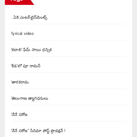
. ఏకె ఎంటర్‌టైన్‌మెంట్స్
'lyrical video
'కబాలి' ఫేమ్ సాయి ధన్సిక
'కిడ'లో పూ రామన్
'తారకరామ
'తెలంగాణ త్యాగధనులు
'నేనే సరోజ
'నేనే సరోజ'' సినిమా పోస్ట్ ప్రొడక్షన్ !