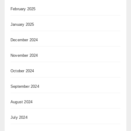
February 2025
January 2025
December 2024
November 2024
October 2024
September 2024
August 2024
July 2024