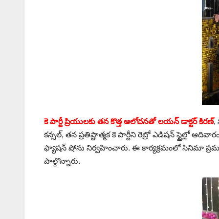
కె పార్టీ ప్రియులకు తన కొత్త ఆలోచన‌తో లయన్ డాక్టర్ కిరణ్
,
కన్సల్, తన ప్రతిష్టాత్మక కె పార్టీని రెట్రో ఎడిషన్ స్టైల్లో 
ఫ్యాషన్ షోను నిర్వహించారు. ఈ కార్యక్రమంలో సినిమా ప్
పాల్గొన్నారు.