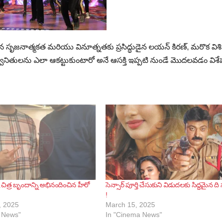
న సృజనాత్మకత మరియు వినూత్నతకు ప్రసిద్ధుడైన లయన్ కిరణ్, మరొక విశి
ితులను ఎలా ఆకట్టుకుంటారో అనే ఆసక్తి ఇప్పటి నుండే మొదలవడం విశే
 చిత్ర బృందాన్ని అభినందించిన హీరో
సెన్సార్ పూర్తి చేసుకుని విడుదలకు సిద్దమైన ది సస్
!
, 2025
March 15, 2025
 News"
In "Cinema News"