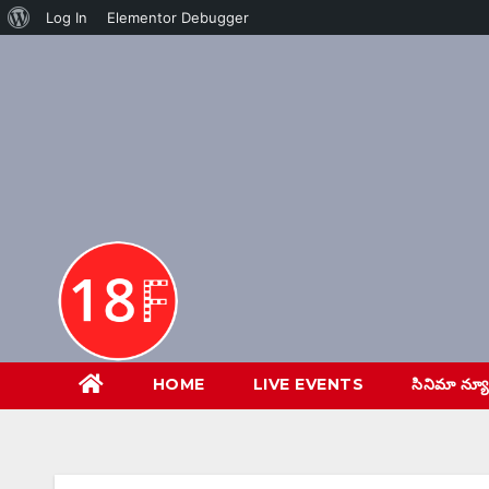
About
Log In
Elementor Debugger
Skip
WordPress
to
content
HOME
LIVE EVENTS
సినిమా న్య