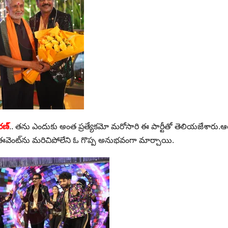
రణ్
.. తను ఎందుకు అంత ప్రత్యేకమో మరోసారి ఈ పార్టీతో తెలియజేశార
 ఈవెంట్‌ను మరిచిపోలేని ఓ గొప్ప అనుభవంగా మార్చాయి.