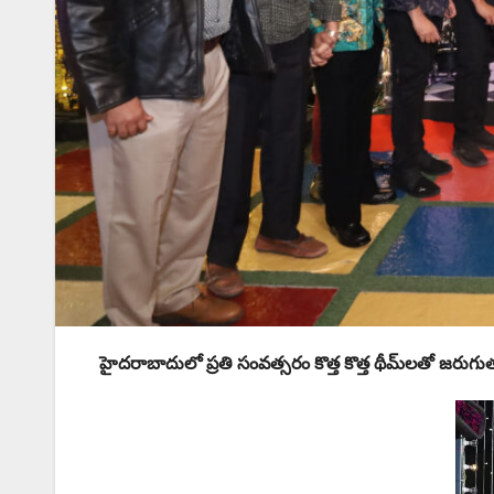
హైదరాబాదులో ప్రతి సంవత్సరం కొత్త కొత్త థీమ్‌‌లతో జరుగుతు