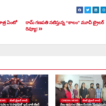
పాత్ర ఏంటో
రామ్ గణపతి నటిస్తున్న “కాలం” మూవీ ట్రైలర్
రివ్యూ!
NEWS
టిజర్ ట్రైలర్ లాంచ్
CINEMA NEWS
టిజర్ ట్రైలర్ లాంచ్
త్ ఓదెల ల ‘ది ప్యారడైజ్’ బ్లడ్ బాత్ టీజర్
వేణు ఉడుగుల చేతుల మీదుగా “స్టువర్టుపుర