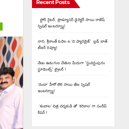
Recent Posts
స్టోరీ రైటర్, ప్రొడ్యూసర్ డైరెక్టర్ సాయి రాజేష్
స్పెషల్ ఇంటర్వ్యూ!
నాని, శ్రీకాంత్ ఓదెల ల ‘ది ప్యారడైజ్’ బ్లడ్ బాత్
టీజర్ రివ్యూ!
వేణు ఉడుగుల చేతుల మీదుగా “స్టువర్టుపురం
స్టూడెంట్స్” ట్రైలర్ !
‘దందా’ హీరో దొర సాయి తేజ స్పెషల్
ఇంటర్వ్యూ!
‘శంబాల’ చిత్ర దర్శకుడి తో ‘కరికాల’ గా సందీప్
కిషన్ !