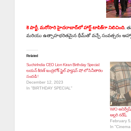
కె పార్టీ, మరోసారి హైదరాబాద్‌లో హార్ట్ టాపిక్‌గా నిలిచింది
. త
మరియు ఉత్సాహభరితమైన థీమ్‌తో వచ్చే సంవత్సరం ఆహ్వాన
Related
SuchirIndia CEO Lion Kiran Birthday Special:
లయన్ కిరణ్ ఇంద్రలోక్ స్టైల్‌ ఫ్యాషన్ షో లో సినీతారల
సందడి !
December 12, 2023
In "BIRTHDAY SPECIAL"
W/O అనిర్వేష్
అల్లరి నరేష్.
February 5
In "Cinema