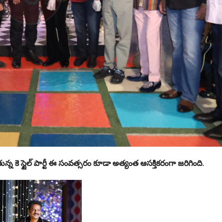
న్న కె స్టైల్ పార్టీ ఈ సంవత్సరం కూడా అత్యంత ఆసక్తికరంగా జరిగింది
.