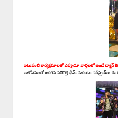
ఇటువంటి కార్యక్రమాలతో ఎప్పుడూ వార్తలలో ఉండే డాక్టర్ కి
ఆలోచనలతో జరిగిన సరికొత్త థీమ్ మరియు సర్‌ప్రైజ్‌లు ఈ