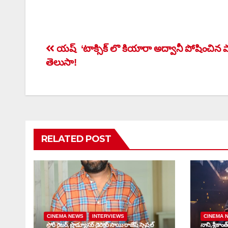
Post
య‌ష్ ‘టాక్సిక్‌ లొ కియారా అద్వానీ పోషించిన 
తెలుసా!
navigation
RELATED POST
CINEMA NEWS
INTERVIEWS
CINEMA 
స్టోరీ రైటర్, ప్రొడ్యూసర్ డైరెక్టర్ సాయి రాజేష్ స్పెషల్
నాని, శ్రీకాం