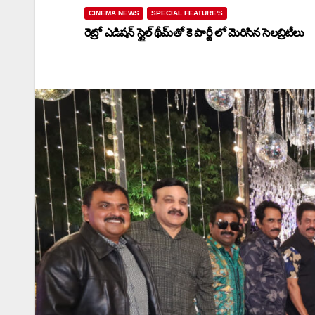
CINEMA NEWS
SPECIAL FEATURE'S
రెట్రో ఎడిషన్ స్టైల్ థీమ్‌తో కె పార్టీ లో మెరిసిన సెలబ్రిటీలు