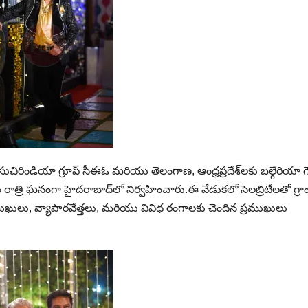
 సుచిరిండియా గ్రూప్ సీఈఓ మరియు తెలంగాణ, ఆంధ్రప్రదేశ్‌లకు బల్గేరియా 
ఆదివారం రాత్రి ఘనంగా హైదరాబాద్‌లో నిర్వహించారు.ఈ వేడుకలో సెలబ్రిటీలతో గ్రాం
రముఖులు, వ్యాపారవేత్తలు, మరియు వివిధ రంగాలకు చెందిన ప్రముఖులు