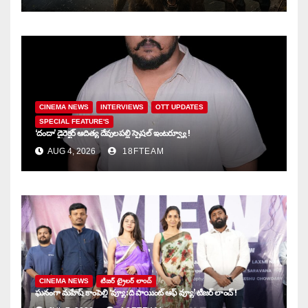
CINEMA NEWS
INTERVIEWS
OTT UPDATES
SPECIAL FEATURE'S
‘దందా’ డైరెక్ట‌ర్ ఆదిత్య దేవులపల్లి స్పెషల్ ఇంటర్వ్యూ !
AUG 4, 2026
18FTEAM
CINEMA NEWS
టిజర్ ట్రైలర్ లాంచ్
ఘనంగా మహేష్ కాంపెల్లి ‘వ్యూ: ది పాయింట్ ఆఫ్ వ్యూ’ టీజర్ లాంచ్ !