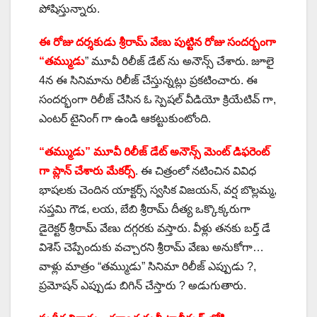
పోషిస్తున్నారు.
ఈ రోజు దర్శకుడు శ్రీరామ్ వేణు పుట్టిన రోజు సందర్భంగా
“తమ్ముడు
” మూవీ రిలీజ్ డేట్ ను అనౌన్స్ చేశారు. జూలై
4న ఈ సినిమాను రిలీజ్ చేస్తున్నట్లు ప్రకటించారు. ఈ
సందర్భంగా రిలీజ్ చేసిన ఓ స్పెషల్ వీడియో క్రియేటివ్ గా,
ఎంటర్ టైనింగ్ గా ఉండి ఆకట్టుకుంటోంది.
“తమ్ముడు” మూవీ రిలీజ్ డేట్ అనౌన్స్ మెంట్ డిఫరెంట్
గా ప్లాన్ చేశారు మేకర్స్
. ఈ చిత్రంలో నటించిన వివిధ
భాషలకు చెందిన యాక్టర్స్ స్వసిక విజయన్, వర్ష బొల్లమ్మ,
సప్తమి గౌడ, లయ, బేబి శ్రీరామ్ దీత్య ఒక్కొక్కరుగా
డైరెక్టర్ శ్రీరామ్ వేణు దగ్గరకు వస్తారు. వీళ్లు తనకు బర్త్ డే
విశెస్ చెప్పేందుకు వచ్చారని శ్రీరామ్ వేణు అనుకోగా…
వాళ్లు మాత్రం “తమ్ముడు” సినిమా రిలీజ్ ఎప్పుడు ?,
ప్రమోషన్ ఎప్పుడు బిగిన్ చేస్తారు ? అడుగుతారు.