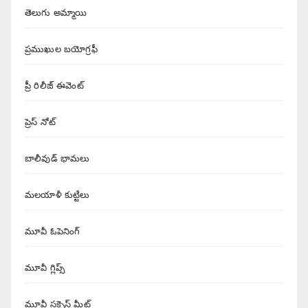
తెలుగు అమ్మాయి
ప్రముఖుల బయోగ్రఫీ
ప్రీ రిలీజ్ ఈవెంట్
ప్రెస్ నోట్
బాలీవుడ్ భామలు
మలయాళీ కుట్టిలు
మూవీ ఓపెనింగ్
మూవీ గ్లిప్స్
మూవీ సక్సెస్ మీట్