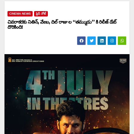
CINEMA NEWS
ప్రెస్ నోట్
చివరాకరకు నితిన్, వేణు, దిల్ రాజు ల “తమ్ముడు” కి రిలీజ్ డేట్
దొరికింది!