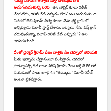
సుదీర్ఘ విరామం తర్వాత మళ్లీ టాలీవుడ్ లోకి
అడుగుపెడుతున్న లయ
. ‘తన పోస్టర్ కూడా రిలీజ్
చేయలేదు, రిలీజ్ డేట్ చెప్పడం లేదు’ అని అడుగుతుంది.
చివరలో బేబి శ్రీరామ్ దీత్య కూడా ‘నేను థర్డ్ క్లాస్ లో
ఉన్నప్పుడు మూవీ స్టార్ట్ చేశారు, ఇప్పుడు నేను ఫిఫ్త్ క్లాస్
చదువుతున్నా, మూవీ రిలీజ్ డేట్ ఎప్పుడు ‘? అని
అడుగుతుంది.
దీంతో డైరెక్టర్ శ్రీరామ్ వేణు వాళ్లకు ఏం చెప్పాలో తెలియక
మీకు ఇన్ఫామ్ చేస్తానంటూ పంపిస్తారు. చివరలో
ప్రొడ్యూసర్స్ దిల్ రాజు, శిరీష్ శ్రీరామ్ వేణు బర్త్ డే కేక్ కట్
చేయడంతో పాటు జూలై 4న “తమ్ముడు” మూవీ రిలీజ్
అంటూ ప్రకటిస్తారు.