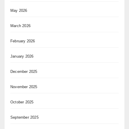
May 2026
March 2026
February 2026
January 2026
December 2025
November 2025
October 2025
September 2025