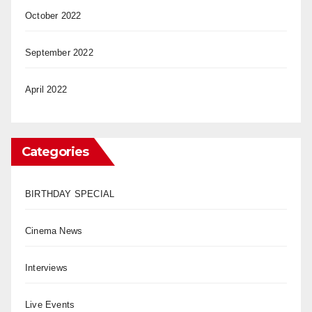
October 2022
September 2022
April 2022
Categories
BIRTHDAY SPECIAL
Cinema News
Interviews
Live Events