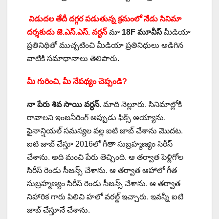
విడుదల తేదీ దగ్గర పడుతున్న క్రమంలో నేడు సినిమా
దర్శకుడు జె.ఎస్.ఎస్. వర్ధన్
మా
18F మూవీస్
మీడియా
ప్రతినిథితో ముచ్చటించి మీడియా ప్రతినిధులు అడిగిన
వాటికి సమాధానాలు తెలిపారు.
మీ గురించి, మీ నేపథ్యం చెప్పండి?
నా పేరు శివ సాయి వర్ధన్
. మాది నెల్లూరు. సినిమాల్లోకి
రావాలని ఇంజనీరింగ్ అప్పుడు ఫిక్స్ అయ్యాను.
ఫైనాన్షియల్ సమస్యల వల్ల ఐటి జాబ్ చేశాను మొదట.
ఐటి జాబ్ చేస్తూ 2016లో గీతా సుబ్రహ్మణ్యం సిరీస్
చేశాను. అది మంచి పేరు తెచ్చింది. ఆ తర్వాత పెళ్లిగోల
సిరీస్ రెండు సీజన్స్ చేశాను. ఆ తర్వాత ఆహాలో గీత
సుబ్రహ్మణ్యం సిరీస్ రెండు సీజన్స్ చేశాను. ఆ తర్వాత
నిహారిక గారు పిలిచి హలో వరల్డ్ ఇచ్చారు. ఇవన్నీ ఐటి
జాబ్ చేస్తూనే చేశాను.