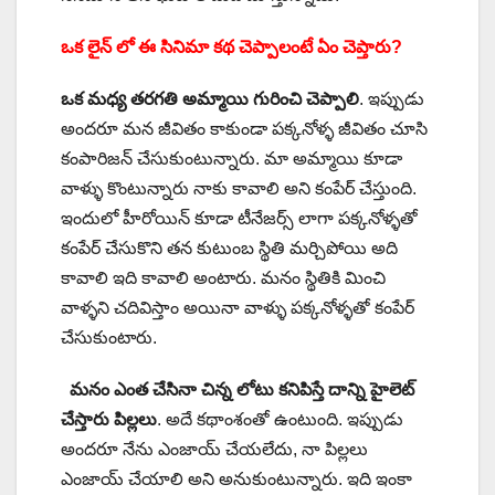
ఒక లైన్ లో ఈ సినిమా కథ చెప్పాలంటే ఏం చెప్తారు?
ఒక మధ్య తరగతి అమ్మాయి గురించి చెప్పాలి
. ఇప్పుడు
అందరూ మన జీవితం కాకుండా పక్కనోళ్ళ జీవితం చూసి
కంపారిజన్ చేసుకుంటున్నారు. మా అమ్మాయి కూడా
వాళ్ళు కొంటున్నారు నాకు కావాలి అని కంపేర్ చేస్తుంది.
ఇందులో హీరోయిన్ కూడా టీనేజర్స్ లాగా పక్కనోళ్ళతో
కంపేర్ చేసుకొని తన కుటుంబ స్థితి మర్చిపోయి అది
కావాలి ఇది కావాలి అంటారు. మనం స్థితికి మించి
వాళ్ళని చదివిస్తాం అయినా వాళ్ళు పక్కనోళ్ళతో కంపేర్
చేసుకుంటారు.
మనం ఎంత చేసినా చిన్న లోటు కనిపిస్తే దాన్ని హైలెట్
చేస్తారు పిల్లలు
. అదే కథాంశంతో ఉంటుంది. ఇప్పుడు
అందరూ నేను ఎంజాయ్ చేయలేదు, నా పిల్లలు
ఎంజాయ్ చేయాలి అని అనుకుంటున్నారు. ఇది ఇంకా