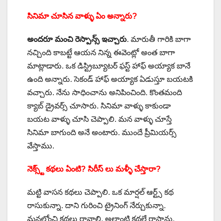
సినిమా చూసిన వాళ్ళు ఏం అన్నారు?
అందరూ మంచి రెస్పాన్స్ ఇచ్చారు
. మారుతీ గారికి బాగా
నచ్చింది కాబట్టే ఆయన నిన్న ఈవెంట్లో అంత బాగా
మాట్లాడారు. ఒక డిస్ట్రిబ్యూటర్ ఫస్ట్ హాఫ్ అయ్యాక బానే
ఉంది అన్నారు. సెకండ్ హాఫ్ అయ్యాక ఏడుస్తూ బయటకి
వచ్చారు. నేను సాధించాను అనిపించింది. కొంతమంది
క్యాబ్ డ్రైవర్స్ చూసారు. సినిమా వాళ్ళు కాకుండా
బయట వాళ్ళు చూసి చెప్పాలి. మన వాళ్ళు చూస్తే
సినిమా బాగుంది అనే అంటారు. ముందే ప్రీమియర్స్
వేస్తాము.
నెక్స్ట్ కథలు ఏంటి? సిరీస్ లు మళ్ళీ చేస్తారా?
మట్టి వాసన కథలు చెప్పాలి. ఒక మార్షల్ ఆర్ట్స్ కథ
రాసుకున్నా. దాని గురించి ట్రైనింగ్ నేర్చుకున్నా.
మనలోంచి కథలు రావాలి. అలాంటి కథలే రాస్తాను.