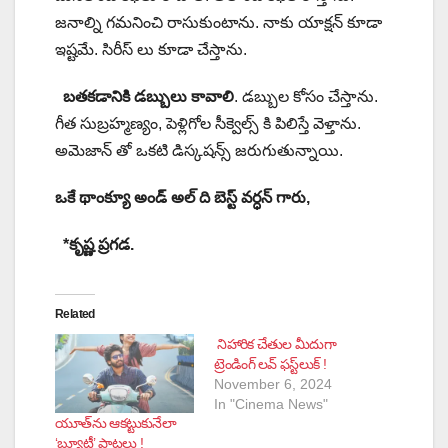
జనాల్ని గమనించి రాసుకుంటాను. నాకు యాక్షన్ కూడా
ఇష్టమే. సిరీస్ లు కూడా చేస్తాను.
బతకడానికి డబ్బులు కావాలి
. డబ్బుల కోసం చేస్తాను.
గీత సుబ్రహ్మణ్యం, పెళ్లిగోల సీక్వెల్స్ కి పిలిస్తే వెళ్తాను.
అమెజాన్ తో ఒకటి డిస్కషన్స్ జరుగుతున్నాయి.
ఒకే థాంక్యూ అండ్ అల్ ది బెస్ట్ వర్ధన్ గారు,
*కృష్ణ ప్రగడ.
Related
నిహారిక చేతుల మీదుగా
ట్రెండింగ్‌ లవ్‌ ఫస్ట్‌లుక్‌ !
November 6, 2024
In "Cinema News"
యూత్‌ను ఆకట్టుకునేలా
‘బ్యూటీ’ పాటలు !