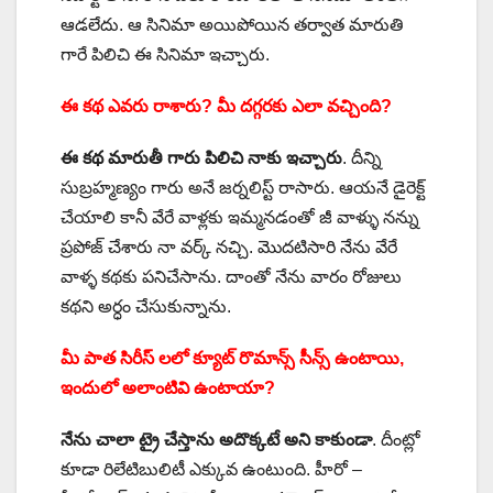
ఆడలేదు. ఆ సినిమా అయిపోయిన తర్వాత మారుతి
గారే పిలిచి ఈ సినిమా ఇచ్చారు.
ఈ కథ ఎవరు రాశారు? మీ దగ్గరకు ఎలా వచ్చింది?
ఈ కథ మారుతీ గారు పిలిచి నాకు ఇచ్చారు
. దీన్ని
సుబ్రహ్మణ్యం గారు అనే జర్నలిస్ట్ రాసారు. ఆయనే డైరెక్ట్
చేయాలి కానీ వేరే వాళ్లకు ఇమ్మనడంతో జీ వాళ్ళు నన్ను
ప్రపోజ్ చేశారు నా వర్క్ నచ్చి. మొదటిసారి నేను వేరే
వాళ్ళ కథకు పనిచేసాను. దాంతో నేను వారం రోజులు
కథని అర్ధం చేసుకున్నాను.
మీ పాత సిరీస్ లలో క్యూట్ రొమాన్స్ సీన్స్ ఉంటాయి,
ఇందులో అలాంటివి ఉంటాయా?
నేను చాలా ట్రై చేస్తాను అదొక్కటే అని కాకుండా
. దీంట్లో
కూడా రిలేటిబులిటీ ఎక్కువ ఉంటుంది. హీరో –