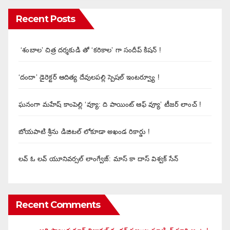
Recent Posts
‘శంబాల’ చిత్ర దర్శకుడి తో ‘కరికాల’ గా సందీప్ కిషన్ !
‘దందా’ డైరెక్ట‌ర్ ఆదిత్య దేవులపల్లి స్పెషల్ ఇంటర్వ్యూ !
ఘనంగా మహేష్ కాంపెల్లి ‘వ్యూ: ది పాయింట్ ఆఫ్ వ్యూ’ టీజర్ లాంచ్ !
బోయపాటి శ్రీను డిజిటల్‌ లోకూడా అఖండ రికార్డు !
లవ్ ఓ లవ్ యూనివర్సల్ లాంగ్వేజ్‌: మాస్ కా దాస్ విశ్వక్ సేన్
Recent Comments