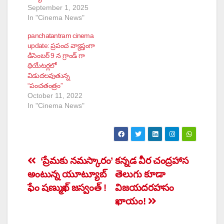
September 1, 2025
In "Cinema News"
panchatantram cinema
update: ప్రపంచ వ్యాప్తంగా
డిసెంబర్ 9 న గ్రాండ్ గా
థియేటర్లలో
విడుదలవుతున్న
“పంచతంత్రం”
October 11, 2022
In "Cinema News"
Post
‘ప్రేమకు నమస్కారం’
కన్నడ వీర చంద్రహాస
అంటున్న యూట్యూబ్‌
తెలుగు కూడా
navigation
ఫేం షణ్ముఖ్‌ జస్వంత్‌ !
విజయదరహసం
ఖాయం!