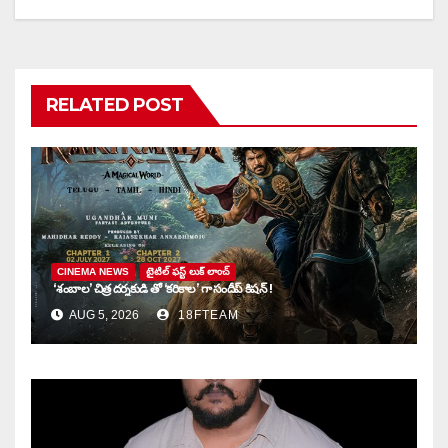
RELATED POST
CINEMA NEWS
టైటిల్ ఫస్ట్ లుక్ లాంచ్
‘శంబాల’ చిత్ర దర్శకుడి తో ‘కరికాల’ గా సందీప్ కిషన్ !
AUG 5, 2026
18FTEAM