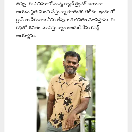
తప్పు. ఈ సినిమాలో నాన్న క్యాబ్ డ్రైవర్ అయినా
ఆయన స్థితి మించి చేస్తున్నా కూతురికి తెలీదు. ఇందులో
క్లాస్ లు పీకడాలు ఏమి లేవు. ఒక జీవితం చూపిస్తాను. ఈ
కథలో జీవితం చూపిస్తున్నాం అందుకే నేను కనెక్ట్
అయ్యాను.