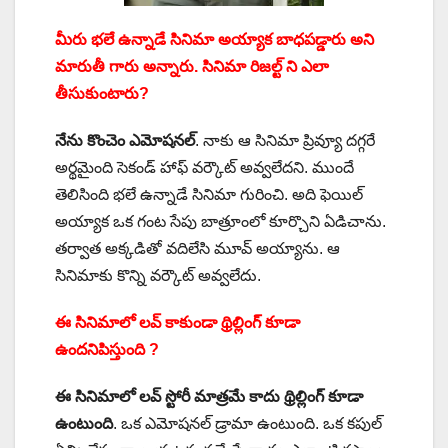
మీరు భలే ఉన్నాడే సినిమా అయ్యాక బాధపడ్డారు అని
మారుతీ గారు అన్నారు. సినిమా రిజల్ట్ ని ఎలా
తీసుకుంటారు?
నేను కొంచెం ఎమోషనల్
. నాకు ఆ సినిమా ప్రివ్యూ దగ్గరే
అర్థమైంది సెకండ్ హాఫ్ వర్కౌట్ అవ్వలేదని. ముందే
తెలిసింది భలే ఉన్నాడే సినిమా గురించి. అది ఫెయిల్
అయ్యాక ఒక గంట సేపు బాత్రూంలో కూర్చొని ఏడిచాను.
తర్వాత అక్కడితో వదిలేసి మూవ్ అయ్యాను. ఆ
సినిమాకు కొన్ని వర్కౌట్ అవ్వలేదు.
ఈ సినిమాలో లవ్ కాకుండా థ్రిల్లింగ్ కూడా
ఉందనిపిస్తుంది ?
ఈ సినిమాలో లవ్ స్టోరీ మాత్రమే కాదు థ్రిల్లింగ్ కూడా
ఉంటుంది
. ఒక ఎమోషనల్ డ్రామా ఉంటుంది. ఒక కపుల్