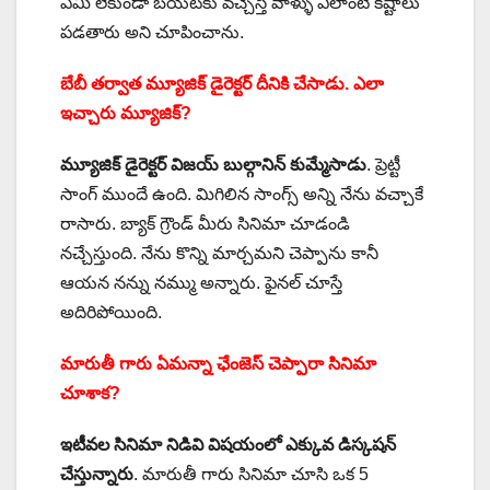
ఏమి లేకుండా బయటకు వచ్చేస్తే వాళ్ళు ఎలాంటి కష్టాలు
పడతారు అని చూపించాను.
బేబీ తర్వాత మ్యూజిక్ డైరెక్టర్ దీనికి చేసాడు. ఎలా
ఇచ్చారు మ్యూజిక్?
మ్యూజిక్ డైరెక్టర్ విజయ్ బుల్గానిన్ కుమ్మేసాడు
. ప్రెట్టీ
సాంగ్ ముందే ఉంది. మిగిలిన సాంగ్స్ అన్ని నేను వచ్చాకే
రాసారు. బ్యాక్ గ్రౌండ్ మీరు సినిమా చూడండి
నచ్చేస్తుంది. నేను కొన్ని మార్చమని చెప్పాను కానీ
ఆయన నన్ను నమ్ము అన్నారు. ఫైనల్ చూస్తే
అదిరిపోయింది.
మారుతీ గారు ఏమన్నా ఛేంజెస్ చెప్పారా సినిమా
చూశాక?
ఇటీవల సినిమా నిడివి విషయంలో ఎక్కువ డిస్కషన్
చేస్తున్నారు
. మారుతీ గారు సినిమా చూసి ఒక 5