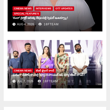
CINEMA NEWS
INTERVIEWS
OTT UPDATES
SPECIAL FEATURE'S
‘దందా’ డైరెక్ట‌ర్ ఆదిత్య దేవులపల్లి స్పెషల్ ఇంటర్వ్యూ !
AUG 4, 2026
18FTEAM
CINEMA NEWS
టిజర్ ట్రైలర్ లాంచ్
ఘనంగా మహేష్ కాంపెల్లి ‘వ్యూ: ది పాయింట్ ఆఫ్ వ్యూ’ టీజర్ లాంచ్ !
JUL 7, 2026
18FTEAM