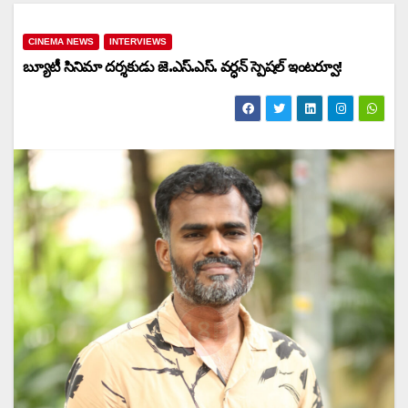
CINEMA NEWS
INTERVIEWS
బ్యూటీ సినిమా దర్శకుడు జె.ఎస్.ఎస్. వర్ధన్ స్పెషల్ ఇంటర్వూ!