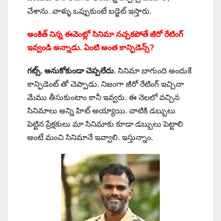
చేశాను. వాళ్ళు ఒప్పుకుంటే బడ్జెట్ ఇస్తారు.
అంకిత్ నిన్న ఈవెంట్లో సినిమా నచ్చకపోతే జీరో రేటింగ్
ఇవ్వండి అన్నాడు. ఏంటి అంత కాన్ఫిడెన్స్?
గట్స్. అనుకోకుండా చెప్పలేదు
. సినిమా బాగుంది అందుకే
కాన్ఫిడెంట్ తో చెప్పాడు. నిజంగా జీరో రేటింగ్ ఇచ్చినా
మేము తీసుకుంటాం కానీ ఇవ్వరు. ఈ నెలలో వచ్చిన
సినిమాలు అన్ని హిట్ అయ్యాయి. వాటికి డబ్బులు
పెట్టిన ప్రేక్షకులు మా సినిమాకు కూడా డబ్బులు పెట్టాలి
అంటే మంచి సినిమానే ఇవ్వాలి. ఇస్తున్నాం.