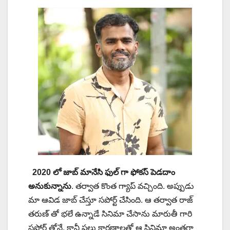
2020 లో జాబ్ మానేసి ఫుల్ గా ఫోకస్ పెడదాం
అనుకున్నాను
. తర్వాత కొంత గ్యాప్ వచ్చింది. అప్పుడు
మా ఆవిడ జాబ్ చేస్తూ సపోర్ట్ చేసింది. ఆ తర్వాత రాజ్
తరుణ్ తో భలే ఉన్నాడే సినిమా చేసాను మారుతీ గారి
సపోర్ట్ తోనే. కానీ పలు కారణాలతో ఆ సినిమా అంతగా