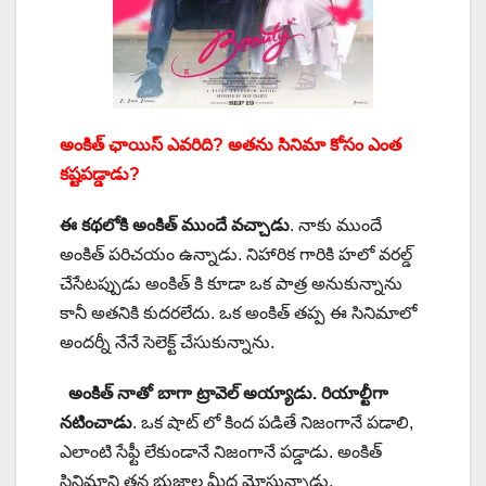
అంకిత్ ఛాయిస్ ఎవరిది? అతను సినిమా కోసం ఎంత
కష్టపడ్డాడు?
ఈ కథలోకి అంకిత్ ముందే వచ్చాడు
. నాకు ముందే
అంకిత్ పరిచయం ఉన్నాడు. నిహారిక గారికి హలో వరల్డ్
చేసేటప్పుడు అంకిత్ కి కూడా ఒక పాత్ర అనుకున్నాను
కానీ అతనికి కుదరలేదు. ఒక అంకిత్ తప్ప ఈ సినిమాలో
అందర్నీ నేనే సెలెక్ట్ చేసుకున్నాను.
అంకిత్ నాతో బాగా ట్రావెల్ అయ్యాడు. రియాల్టీగా
నటించాడు
. ఒక షాట్ లో కింద పడితే నిజంగానే పడాలి,
ఎలాంటి సేఫ్టీ లేకుండానే నిజంగానే పడ్డాడు. అంకిత్
సినిమాని తన భుజాల మీద మోస్తున్నాడు.