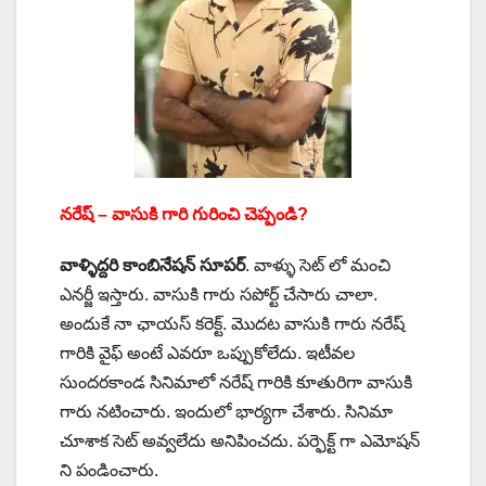
నరేష్ – వాసుకి గారి గురించి చెప్పండి?
వాళ్ళిద్దరి కాంబినేషన్ సూపర్
. వాళ్ళు సెట్ లో మంచి
ఎనర్జీ ఇస్తారు. వాసుకి గారు సపోర్ట్ చేసారు చాలా.
అందుకే నా ఛాయస్ కరెక్ట్. మొదట వాసుకి గారు నరేష్
గారికి వైఫ్ అంటే ఎవరూ ఒప్పుకోలేదు. ఇటీవల
సుందరకాండ సినిమాలో నరేష్ గారికి కూతురిగా వాసుకి
గారు నటించారు. ఇందులో భార్యగా చేశారు. సినిమా
చూశాక సెట్ అవ్వలేదు అనిపించదు. పర్ఫెక్ట్ గా ఎమోషన్
ని పండించారు.