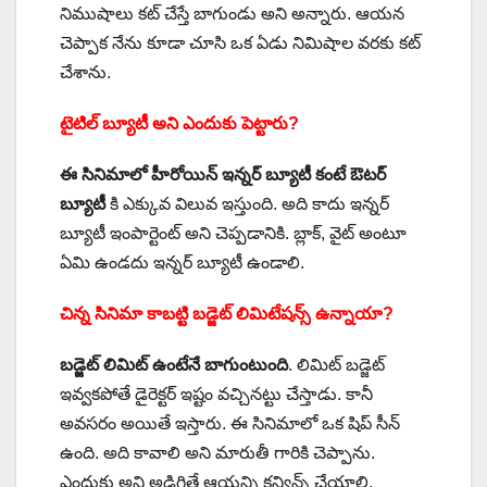
నిముషాలు కట్ చేస్తే బాగుండు అని అన్నారు. ఆయన
చెప్పాక నేను కూడా చూసి ఒక ఏడు నిమిషాల వరకు కట్
చేశాను.
టైటిల్ బ్యూటీ అని ఎందుకు పెట్టారు?
ఈ సినిమాలో హీరోయిన్ ఇన్నర్ బ్యూటీ కంటే ఔటర్
బ్యూటీ
కి ఎక్కువ విలువ ఇస్తుంది. అది కాదు ఇన్నర్
బ్యూటీ ఇంపార్టెంట్ అని చెప్పడానికి. బ్లాక్, వైట్ అంటూ
ఏమి ఉండదు ఇన్నర్ బ్యూటీ ఉండాలి.
చిన్న సినిమా కాబట్టి బడ్జెట్ లిమిటేషన్స్ ఉన్నాయా?
బడ్జెట్ లిమిట్ ఉంటేనే బాగుంటుంది
. లిమిట్ బడ్జెట్
ఇవ్వకపోతే డైరెక్టర్ ఇష్టం వచ్చినట్టు చేస్తాడు. కానీ
అవసరం అయితే ఇస్తారు. ఈ సినిమాలో ఒక షిప్ సీన్
ఉంది. అది కావాలి అని మారుతీ గారికి చెప్పాను.
ఎందుకు అని అడిగితే ఆయన్ని కన్విన్స్ చేయాలి,