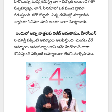
హీరోయిన్స్ మధ్య కెమిస్ట్రీ బాగా వర్కౌట్ అయింది గీతా
సుబ్రహ్మణ్యం లాగే. సినిమాలో ఒక మంచి డ్రామా
నడుస్తుంది. బోర్ కొట్టదు. నిన్న ఈవెంట్లో మాట్లాడిన
వాళ్లంతా సినిమా చూసి అంతా బాగా మాట్లాడారు.
ఇందులో అన్ని పాత్రలకు రిలేట్ అవుతాము. హీరోయిన్
ని చూస్తే పక్కింటి అమ్మాయి అనిపిస్తుంది. మొదట వేరే
అమ్మాయి అనుకున్నాం కానీ ఆమె హీరోయిన్ లాగా
కనిపిస్తుంది పక్కింటి అమ్మాయిలా లేదని మార్చేసాము.