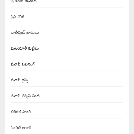
ప్రీ రిలీజ్ ఈవెంట్
ప్రెస్ నోట్
బాలీవుడ్ భామలు
మలయాళీ కుట్టిలు
మూవీ ఓపెనింగ్
మూవీ గ్లిప్స్
మూవీ సక్సెస్ మీట్
లిరికల్ సాంగ్
సింగిల్ లాంచ్