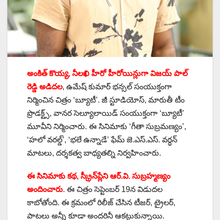
అంకిత్ కొయ్య, నీలఖి హీరో హీరోయిన్లుగా విజయ్ పాల్
రెడ్డి అడిదల
, ఉమేష్ కుమార్ భన్సల్ సంయుక్తంగా
నిర్మించిన చిత్రం ‘బ్యూటీ’. జీ స్టూడియోస్, మారుతీ టీం
ప్రొడక్ట్స్, వానర సెల్యూలాయిడ్ సంయుక్తంగా ‘బ్యూటీ’
మూవీని నిర్మించారు. ఈ సినిమాకు ‘గీతా సుబ్రమణ్యం’,
‘హలో వరల్డ్’, ‘భలే ఉన్నాడే’ ఫేమ్ జె.ఎస్.ఎస్. వర్ధన్
మాటలు, దర్శకత్వ బాధ్యతల్ని నిర్వహించారు.
ఈ సినిమాకు కథ, స్క్రీన్‌ప్లేని ఆర్.వి. సుబ్రహ్మణ్యం
అందించారు
. ఈ చిత్రం సెప్టెంబర్ 19న విడుదల
కాబోతోంది. ఈ క్రమంలో రిలీజ్ చేసిన టీజర్, ట్రైలర్,
పాటలు అన్నీ కూడా అందరినీ ఆకట్టుకున్నాయి.