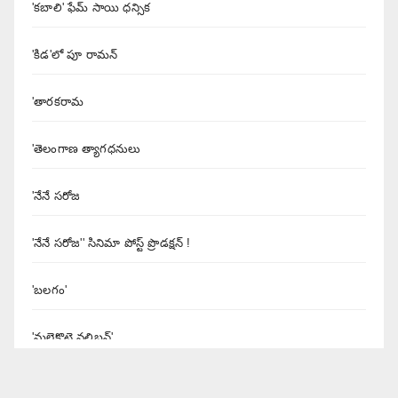
'కబాలి' ఫేమ్ సాయి ధన్సిక
'కిడ'లో పూ రామన్
'తారకరామ
'తెలంగాణ త్యాగధనులు
'నేనే సరోజ
'నేనే సరోజ'' సినిమా పోస్ట్ ప్రొడక్షన్ !
'బలగం'
'మలైకొట్టై వలిబన్'
'యశోద' నిర్మాత శివలెంక కృష్ణప్రసాద్