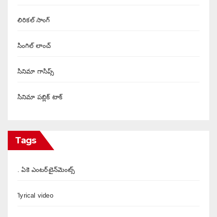
లిరికల్ సాంగ్
సింగిల్ లాంచ్
సినిమా గాసిప్స్
సినిమా పబ్లిక్ టాక్
Tags
. ఏకె ఎంటర్‌టైన్‌మెంట్స్
'lyrical video