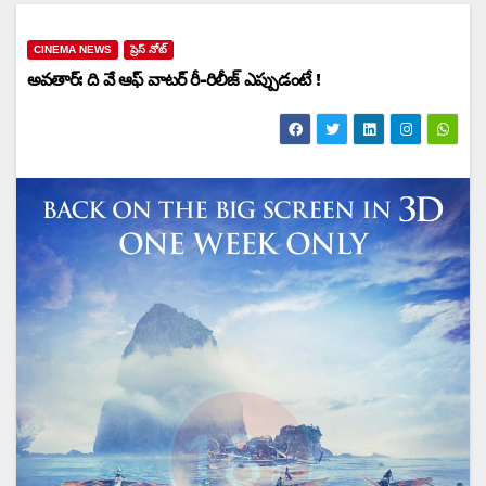
CINEMA NEWS
ప్రెస్ నోట్
అవతార్: ది వే ఆఫ్ వాటర్ రీ-రిలీజ్ ఎప్పుడంటే !