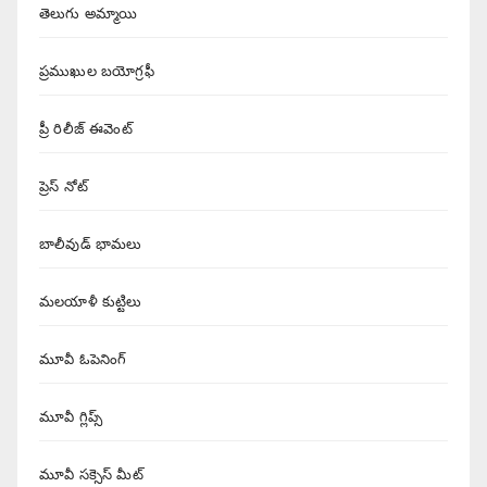
తెలుగు అమ్మాయి
ప్రముఖుల బయోగ్రఫీ
ప్రీ రిలీజ్ ఈవెంట్
ప్రెస్ నోట్
బాలీవుడ్ భామలు
మలయాళీ కుట్టిలు
మూవీ ఓపెనింగ్
మూవీ గ్లిప్స్
మూవీ సక్సెస్ మీట్