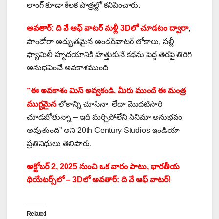
లాంగ్ కూడా కీలక పాత్రల్లో కనిపించారు.
అవతార్: ది వే ఆఫ్ వాటర్ మళ్లీ 3Dలో చూడటం ద్వారా
,
పాండోరా అద్భుతమైన అండర్‌వాటర్ లోకాలు, సల్లీ
ఫ్యామిలీ హృదయానికి హత్తుకునే కథను పెద్ద తెరపై తిరిగి
అనుభవించే అవకాశముంది.
“ఈ అవకాశం మిస్ అవ్వకండి. మీరు ముందే ఈ మంత్ర
ముగ్ధమైన
లోకాన్ని చూసినా, లేదా మొదటిసారి
చూడబోతున్నా – ఇది మర్చిపోలేని సినిమా అనుభవం
అవుతుంది” అని 20th Century Studios ఇండియా
ప్రతినిధులు తెలిపారు.
అక్టోబర్ 2, 2025 నుంచి ఒక వారం పాటు, భారతీయ
థియేటర్స్‌లో – 3Dలో అవతార్: ది వే ఆఫ్ వాటర్
!
Related