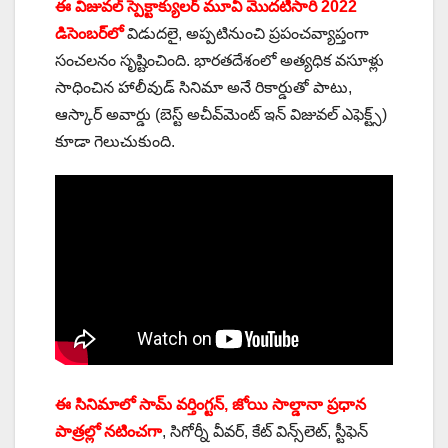
ఈ విజువల్ స్పెక్టాక్యులర్ మూవీ మొదటిసారి 2022
డిసెంబర్‌లో
విడుదలై, అప్పటినుంచి ప్రపంచవ్యాప్తంగా
సంచలనం సృష్టించింది. భారతదేశంలో అత్యధిక వసూళ్లు
సాధించిన హాలీవుడ్ సినిమా అనే రికార్డుతో పాటు,
ఆస్కార్ అవార్డు (బెస్ట్ అచీవ్‌మెంట్ ఇన్ విజువల్ ఎఫెక్ట్స్)
కూడా గెలుచుకుంది.
ఈ సినిమాలో సామ్ వర్తింగ్టన్, జోయి సాల్డానా ప్రధాన
పాత్రల్లో నటించగా
, సిగోర్నీ వీవర్, కేట్ విన్స్‌లెట్, స్టీఫెన్