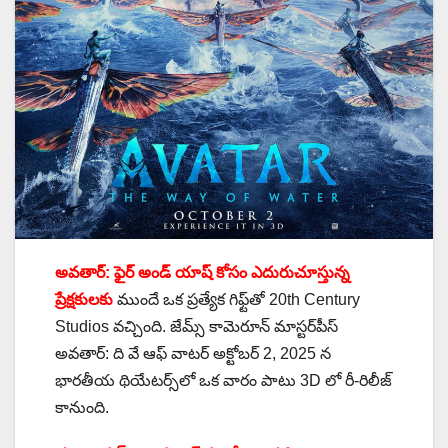
అవతార్: ఫైర్ అండ్ యాష్ కోసం ఎదురుచూస్తున్న
ప్రేక్షకులకు
ముందే ఒక ప్రత్యేక గిఫ్ట్‌తో 20th Century
Studios వచ్చింది. జేమ్స్ కామెరూన్ మాస్టర్‌పీస్
అవతార్: ది వే ఆఫ్ వాటర్ అక్టోబర్ 2, 2025 న
భారతీయ థియేటర్స్‌లో ఒక వారం పాటు 3D లో రీ-రిలీజ్
కానుంది.