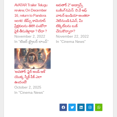
AVATAR Trailer Telugu
అవతార్ 2″ అడ్వాన్స్
review, On December
బుకింగ్ ఓపెన్: ది వే ఆఫ్
16, return to Pandora
వాటర్ ఇండియా అంతటా
world: జేమ్స్ కామెరూన్
నెటినుండి ఓపెన్, మీ
ప్రేక్షకులను తిరిగి పండోరా
టిక్కెట్‌లను బుక్
పైకి తీసుకెళ్లాడా ? లేదా ?
చేసుకొన్నారా?
November 2, 2022
November 22, 2022
In "టిజర్ ట్రైలర్ లాంచ్"
In "Cinema News"
‘అవతార్: ఫైర్ అండ్ ఆశ్’
యొక్క స్నీక్ పీక్ ఎలా
ఉందంటే!
October 2, 2025
In "Cinema News"