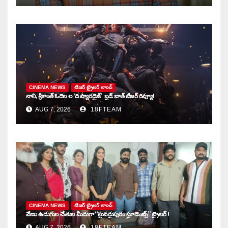
CINEMA NEWS
టిజర్ ట్రైలర్ లాంచ్
నాని, శ్రీకాంత్ ఓదెల ల ‘ది ప్యారడైజ్’ బ్లడ్ బాత్ టీజర్ రివ్యూ!
AUG 7, 2026
18FTEAM
CINEMA NEWS
టిజర్ ట్రైలర్ లాంచ్
వేణు ఉడుగుల చేతుల మీదుగా “స్టువర్టుపురం స్టూడెంట్స్” ట్రైలర్ !
AUG 7, 2026
18FTEAM