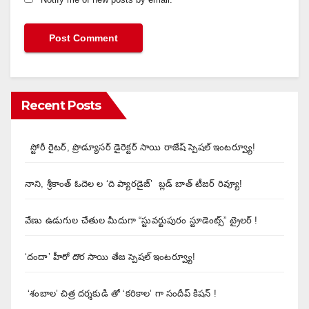
Recent Posts
స్టోరీ రైటర్, ప్రొడ్యూసర్ డైరెక్టర్ సాయి రాజేష్ స్పెషల్ ఇంటర్వ్యూ!
నాని, శ్రీకాంత్ ఓదెల ల ‘ది ప్యారడైజ్’ బ్లడ్ బాత్ టీజర్ రివ్యూ!
వేణు ఉడుగుల చేతుల మీదుగా “స్టువర్టుపురం స్టూడెంట్స్” ట్రైలర్ !
‘దందా’ హీరో దొర సాయి తేజ స్పెషల్ ఇంటర్వ్యూ!
‘శంబాల’ చిత్ర దర్శకుడి తో ‘కరికాల’ గా సందీప్ కిషన్ !