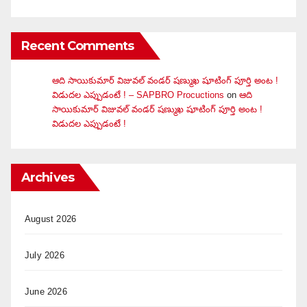
Recent Comments
ఆది సాయికుమార్ విజువ‌ల్ వండ‌ర్ ష‌ణ్ముఖ షూటింగ్ పూర్తి అంట !
విడుదల ఎప్పుడంటే ! – SAPBRO Procuctions
on
ఆది
సాయికుమార్ విజువ‌ల్ వండ‌ర్ ష‌ణ్ముఖ షూటింగ్ పూర్తి అంట !
విడుదల ఎప్పుడంటే !
Archives
August 2026
July 2026
June 2026