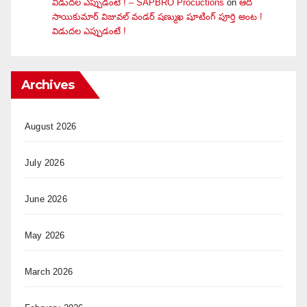
విడుదల ఎప్పుడంటే ! – SAPBRO Procuctions
on
ఆది
సాయికుమార్ విజువ‌ల్ వండ‌ర్ ష‌ణ్ముఖ షూటింగ్ పూర్తి అంట !
విడుదల ఎప్పుడంటే !
Archives
August 2026
July 2026
June 2026
May 2026
March 2026