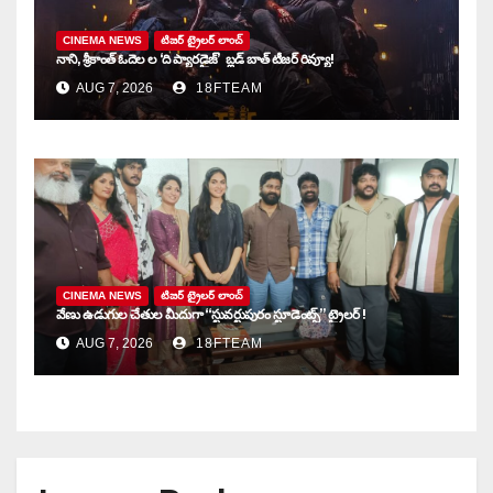
CINEMA NEWS
టిజర్ ట్రైలర్ లాంచ్
నాని, శ్రీకాంత్ ఓదెల ల ‘ది ప్యారడైజ్’ బ్లడ్ బాత్ టీజర్ రివ్యూ!
AUG 7, 2026
18FTEAM
CINEMA NEWS
టిజర్ ట్రైలర్ లాంచ్
వేణు ఉడుగుల చేతుల మీదుగా “స్టువర్టుపురం స్టూడెంట్స్” ట్రైలర్ !
AUG 7, 2026
18FTEAM