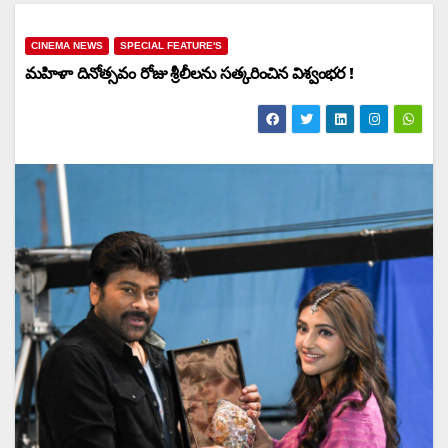
CINEMA NEWS
SPECIAL FEATURE'S
మ‌హిళా దినోత్స‌వం రోజు శ్రీలీల‌ను స‌త్క‌రించిన విశ్వంభర !