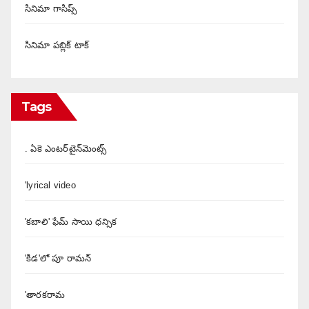
సినిమా గాసిప్స్
సినిమా పబ్లిక్ టాక్
Tags
. ఏకె ఎంటర్‌టైన్‌మెంట్స్
'lyrical video
'కబాలి' ఫేమ్ సాయి ధన్సిక
'కిడ'లో పూ రామన్
'తారకరామ