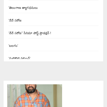
'తెలంగాణ త్యాగధనులు
'నేనే సరోజ
'నేనే సరోజ'' సినిమా పోస్ట్ ప్రొడక్షన్ !
'బలగం'
'మలైకొట్టై వలిబన్'
'యశోద' నిర్మాత శివలెంక కృష్ణప్రసాద్
'రుద్రంగి' సినిమా రివ్యూ
'రౌడీ అల్లుడు