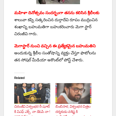
మ‌హిళా దినోత్స‌వం సంద‌ర్భంగా త‌న‌ను క‌లిసిన శ్రీలీల‌కు
శాలువా క‌ప్పి స‌త్క‌రించిన దుర్గాదేవి రూపం ముద్రించిన
శంఖాన్ని బ‌హుమ‌తిగా బ‌హుక‌రించారు మెగా స్టార్
చిరంజీవి గారు.
మెగాస్టార్ నుంచి వ‌చ్చిన ఈ ప్ర‌త్యేక‌మైన బ‌హుమ‌తిని
అందుకున్న‌ శ్రీలీల సంతోషాన్ని వ్య‌క్తం చేస్తూ ఫొటోల‌ను
త‌న సోష‌ల్ మీడియా అకౌంట్‌లో పోస్ట్ చేశారు.
Related
చిరంజీవి విశ్వంభర రీ-షూట్
బింబిసార, విశ్వంభర చిత్రల
కి విఎఫ్ ఎక్స్ నా డిఓపి నా !
దర్శకుడు వశిష్ట కి