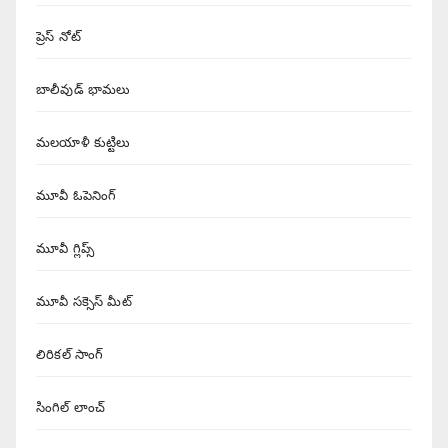
ప్రెస్ నోట్
బాలీవుడ్ భామలు
మలయాళీ కుట్టిలు
మూవీ ఓపెనింగ్
మూవీ గ్లిప్స్
మూవీ సక్సెస్ మీట్
లిరికల్ సాంగ్
సింగిల్ లాంచ్