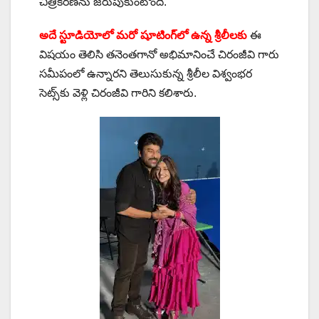
చిత్రీక‌ర‌ణ‌ను జ‌రుపుకుంటోంది.
అదే స్టూడియోలో మ‌రో షూటింగ్‌లో ఉన్న శ్రీలీల‌కు
ఈ
విష‌యం తెలిసి త‌నెంత‌గానో అభిమానించే చిరంజీవి గారు
స‌మీపంలో ఉన్నార‌ని తెలుసుకున్న శ్రీలీల‌ విశ్వంభ‌ర
సెట్స్‌కు వెళ్లి చిరంజీవి గారిని క‌లిశారు.