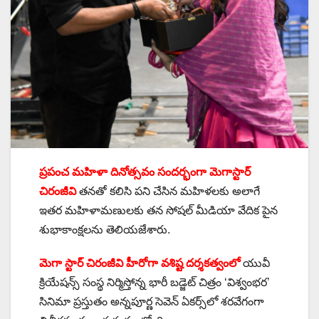
ప్ర‌పంచ మ‌హిళా దినోత్స‌వం సంద‌ర్భంగా మెగాస్టార్
చిరంజీవి
త‌న‌తో క‌లిసి ప‌ని చేసిన మ‌హిళ‌ల‌కు అలాగే
ఇత‌ర మ‌హిళామ‌ణుల‌కు తన సోషల్ మీడియా వేదిక పైన
శుభాకాంక్ష‌ల‌ను తెలియ‌జేశారు.
మెగా స్టార్ చిరంజీవి హీరోగా వ‌శిష్ట ద‌ర్శ‌క‌త్వంలో
యువీ
క్రియేష‌న్స్ సంస్థ నిర్మిస్తోన్న భారీ బ‌డ్జెట్ చిత్రం ‘విశ్వంభ‌ర‌’
సినిమా ప్ర‌స్తుతం అన్న‌పూర్ణ సెవెన్ ఏక‌ర్స్‌లో శ‌ర‌వేగంగా