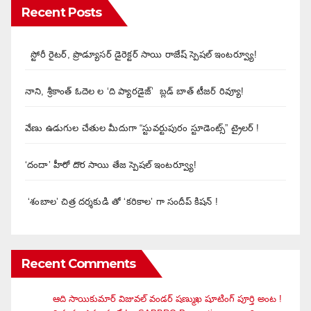
Recent Posts
స్టోరీ రైటర్, ప్రొడ్యూసర్ డైరెక్టర్ సాయి రాజేష్ స్పెషల్ ఇంటర్వ్యూ!
నాని, శ్రీకాంత్ ఓదెల ల ‘ది ప్యారడైజ్’ బ్లడ్ బాత్ టీజర్ రివ్యూ!
వేణు ఉడుగుల చేతుల మీదుగా “స్టువర్టుపురం స్టూడెంట్స్” ట్రైలర్ !
‘దందా’ హీరో దొర సాయి తేజ స్పెషల్ ఇంటర్వ్యూ!
‘శంబాల’ చిత్ర దర్శకుడి తో ‘కరికాల’ గా సందీప్ కిషన్ !
Recent Comments
ఆది సాయికుమార్ విజువ‌ల్ వండ‌ర్ ష‌ణ్ముఖ షూటింగ్ పూర్తి అంట !