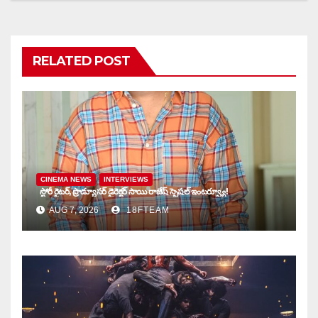
RELATED POST
CINEMA NEWS
INTERVIEWS
స్టోరీ రైటర్, ప్రొడ్యూసర్ డైరెక్టర్ సాయి రాజేష్ స్పెషల్ ఇంటర్వ్యూ!
AUG 7, 2026
18FTEAM