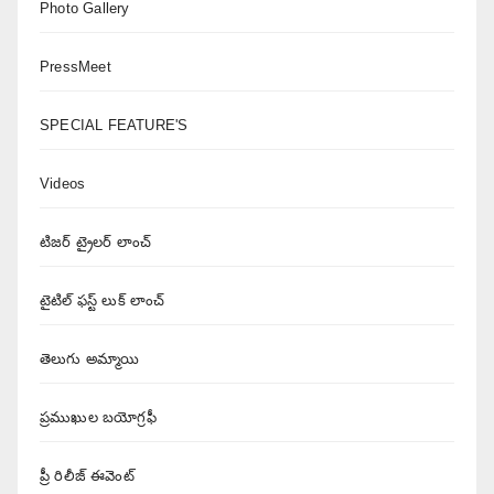
Photo Gallery
PressMeet
SPECIAL FEATURE'S
Videos
టిజర్ ట్రైలర్ లాంచ్
టైటిల్ ఫస్ట్ లుక్ లాంచ్
తెలుగు అమ్మాయి
ప్రముఖుల బయోగ్రఫీ
ప్రీ రిలీజ్ ఈవెంట్