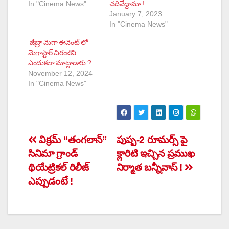
In "Cinema News"
చదివేద్దామా !
January 7, 2023
In "Cinema News"
జీబ్రా మెగా ఈవెంట్ లో
మెగాస్టార్ చిరంజీవి
ఎందుకలా మాట్లాడారు ?
November 12, 2024
In "Cinema News"
Post
విక్రమ్ “తంగలాన్”
పుష్ప-2 రూమర్స్‌ పై
సినిమా గ్రాండ్
క్లారిటి ఇచ్చిన ప్రముఖ
navigation
థియేట్రికల్ రిలీజ్
నిర్మాత బన్నీవాస్‌ !
ఎప్పుడంటే !