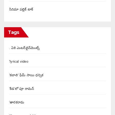
సినిమా పబ్లిక్ టాక్
Tags
. ఏకె ఎంటర్‌టైన్‌మెంట్స్
'lyrical video
'కబాలి' ఫేమ్ సాయి ధన్సిక
'కిడ'లో పూ రామన్
'తారకరామ