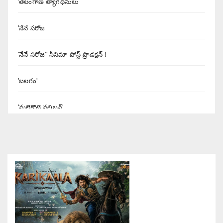
'తెలంగాణ త్యాగధనులు
'నేనే సరోజ
'నేనే సరోజ'' సినిమా పోస్ట్ ప్రొడక్షన్ !
'బలగం'
'మలైకొట్టై వలిబన్'
'యశోద' నిర్మాత శివలెంక కృష్ణప్రసాద్
'రుద్రంగి' సినిమా రివ్యూ
'రౌడీ అల్లుడు
'శబరి