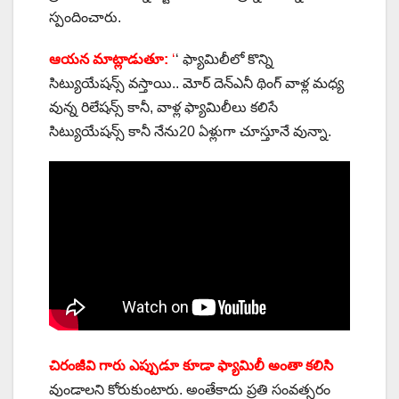
స్పందించారు.
ఆయన మాట్లాడుతూ:
‘
‘ ఫ్యామిలీలో కొన్ని
సిట్యుయేషన్స్‌ వస్తాయి.. మోర్‌ దెన్‌ఎనీ థింగ్‌ వాళ్ల మధ్య
వున్న రిలేషన్స్‌ కానీ, వాళ్ల ఫ్యామిలీలు కలిసే
సిట్యుయేషన్స్ కానీ నేను20 ఏళ్లుగా చూస్తూనే వున్నా.
చిరంజీవి గారు ఎప్పుడూ కూడా ఫ్యామిలీ అంతా కలిసి
వుండాలని కోరుకుంటారు. అంతేకాదు ప్రతి సంవత్సరం