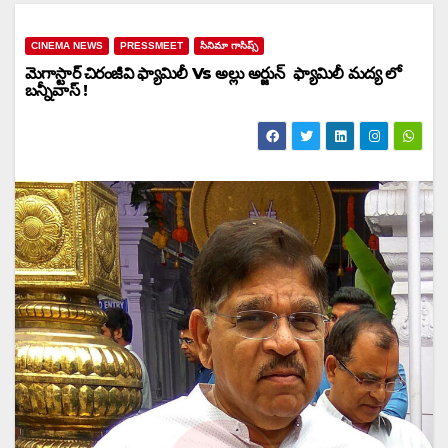
CINEMA NEWS
PRESSMEET
సినిమా గాసిప్స్
మెగాస్టార్‌ చిరంజీవి ఫ్యామిలీ Vs అల్లు అర్జున్ ఫ్యామిలీ మద్య లో
బన్నీవాస్‌ !