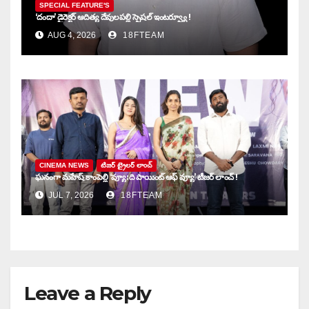
SPECIAL FEATURE'S
‘దందా’ డైరెక్ట‌ర్ ఆదిత్య దేవులపల్లి స్పెషల్ ఇంటర్వ్యూ !
AUG 4, 2026
18FTEAM
CINEMA NEWS
టిజర్ ట్రైలర్ లాంచ్
ఘనంగా మహేష్ కాంపెల్లి ‘వ్యూ: ది పాయింట్ ఆఫ్ వ్యూ’ టీజర్ లాంచ్ !
JUL 7, 2026
18FTEAM
Leave a Reply