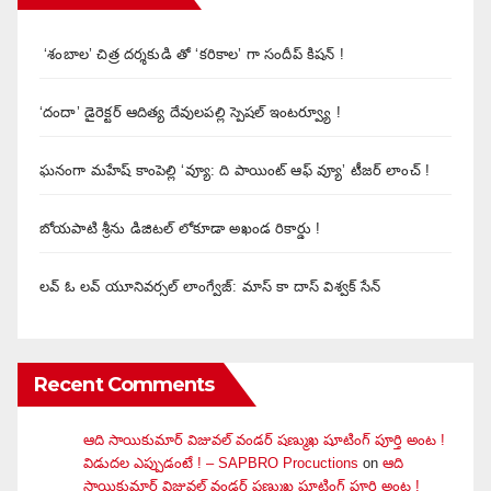
‘శంబాల’ చిత్ర దర్శకుడి తో ‘కరికాల’ గా సందీప్ కిషన్ !
‘దందా’ డైరెక్ట‌ర్ ఆదిత్య దేవులపల్లి స్పెషల్ ఇంటర్వ్యూ !
ఘనంగా మహేష్ కాంపెల్లి ‘వ్యూ: ది పాయింట్ ఆఫ్ వ్యూ’ టీజర్ లాంచ్ !
బోయపాటి శ్రీను డిజిటల్‌ లోకూడా అఖండ రికార్డు !
లవ్ ఓ లవ్ యూనివర్సల్ లాంగ్వేజ్‌: మాస్ కా దాస్ విశ్వక్ సేన్
Recent Comments
ఆది సాయికుమార్ విజువ‌ల్ వండ‌ర్ ష‌ణ్ముఖ షూటింగ్ పూర్తి అంట !
విడుదల ఎప్పుడంటే ! – SAPBRO Procuctions
on
ఆది
సాయికుమార్ విజువ‌ల్ వండ‌ర్ ష‌ణ్ముఖ షూటింగ్ పూర్తి అంట !