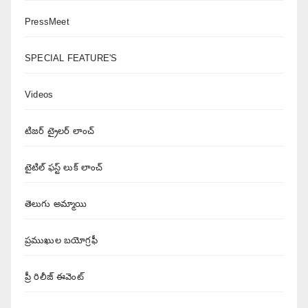
PressMeet
SPECIAL FEATURE'S
Videos
టిజర్ ట్రైలర్ లాంచ్
టైటిల్ ఫస్ట్ లుక్ లాంచ్
తెలుగు అమ్మాయి
ప్రముఖుల బయోగ్రఫీ
ప్రీ రిలీజ్ ఈవెంట్