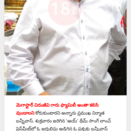
మెగాస్టార్‌ చిరంజీవి గారు ఫ్యామిలీ అంతా కలిసి
వుండాలని
కోరుకుంటారని అన్నారు ప్రముఖ నిర్మాత
బన్నీవాస్‌. శుక్రవారం జరిగిన ‘ఆయ్‌’ థీమ్‌ సాంగ్‌ లాంచ్‌
ప్రెస్‌మీట్‌లో ఓ జర్నలిస్టు అడిగిన ఓ ప్రశ్నకు బన్నీవాస్‌