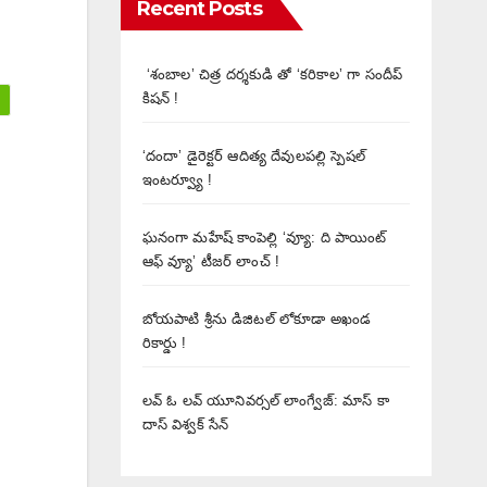
Recent Posts
‘శంబాల’ చిత్ర దర్శకుడి తో ‘కరికాల’ గా సందీప్
కిషన్ !
‘దందా’ డైరెక్ట‌ర్ ఆదిత్య దేవులపల్లి స్పెషల్
ఇంటర్వ్యూ !
ఘనంగా మహేష్ కాంపెల్లి ‘వ్యూ: ది పాయింట్
ఆఫ్ వ్యూ’ టీజర్ లాంచ్ !
బోయపాటి శ్రీను డిజిటల్‌ లోకూడా అఖండ
రికార్డు !
లవ్ ఓ లవ్ యూనివర్సల్ లాంగ్వేజ్‌: మాస్ కా
దాస్ విశ్వక్ సేన్