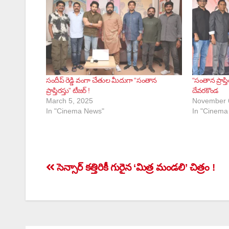
సందీప్ రెడ్డి వంగా చేతుల మీదుగా “సంతాన
“సంతాన ప్రాప్త
ప్రాప్తిరస్తు” టీజర్ !
దేవరకొండ
March 5, 2025
November 
In "Cinema News"
In "Cinema
Post
సెన్సార్ కత్తిరికీ గురైన ‘మిత్ర మండలి’ చిత్రం !
navigation