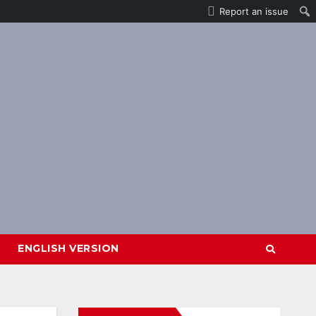
Report an issue
ENGLISH VERSION