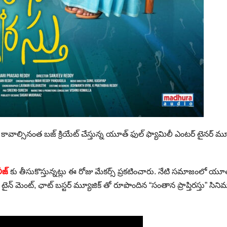
ల్లో కావాల్సినంత బజ్ క్రియేట్ చేస్తున్న యూత్ ఫుల్ ఫ్యామిలీ ఎంటర్ టైనర్ మ
ీజ్
కు తీసుకొస్తున్నట్లు ఈ రోజు మేకర్స్ ప్రకటించారు. నేటి సమాజంలో యూ
ైన్ మెంట్, ఛాట్ బస్టర్ మ్యూజిక్ తో రూపొందిన “సంతాన ప్రాప్తిరస్తు” సిని