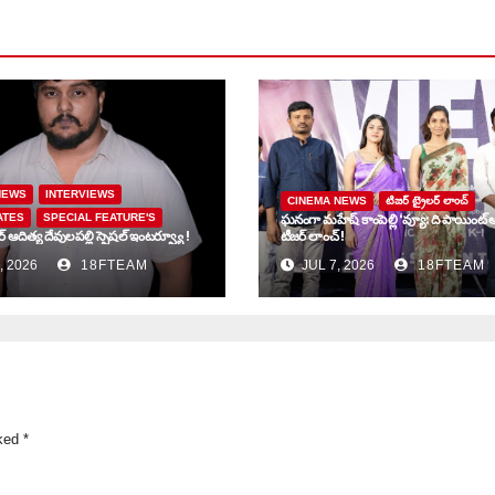
NEWS
INTERVIEWS
CINEMA NEWS
టిజర్ ట్రైలర్ లాంచ్
ATES
SPECIAL FEATURE'S
ఘనంగా మహేష్ కాంపెల్లి ‘వ్యూ: ది పాయింట్ 
ట‌ర్ ఆదిత్య దేవులపల్లి స్పెషల్ ఇంటర్వ్యూ !
టీజర్ లాంచ్ !
, 2026
18FTEAM
JUL 7, 2026
18FTEAM
rked
*