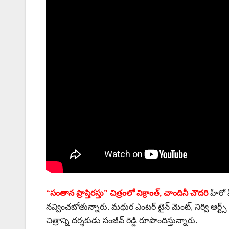
“సంతాన ప్రాప్తిరస్తు” చిత్రంలో విక్రాంత్, చాందినీ చౌదరి
హీరో హీ
నవ్వించబోతున్నారు. మధుర ఎంటర్ టైన్ మెంట్, నిర్వి ఆర్ట్స్ బ్యానర్
చిత్రాన్ని దర్శకుడు సంజీవ్ రెడ్డి రూపొందిస్తున్నారు.