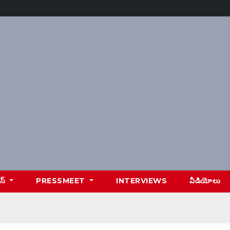
ూస్
PRESSMEET
INTERVIEWS
వీడియోలు