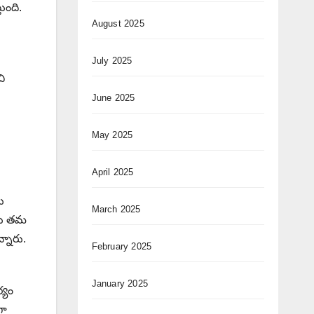
తుంది.
August 2025
July 2025
చి
June 2025
May 2025
April 2025
ు
March 2025
తలు తమ
్నారు.
February 2025
January 2025
్యం
గా