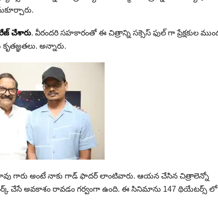
సమకూర్చారు.
రేజ్ చేశారు
. వీరందరి సహకారంతో ఈ చిత్రాన్ని సక్సెస్ ఫుల్ గా ప్రేక్షకుల ము
ు కృతజ్ఞతలు. అన్నారు.
ావు గారు అంటే నాకు గాడ్ ఫాదర్ లాంటివారు. ఆయన చేసిన చిత్రాలెన్నో
ర్క్ చేసే అవకాశం రావడం గర్వంగా ఉంది. ఈ సినిమాను 147 థియేటర్స్ లో 