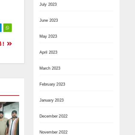
July 2023
June 2023
May 2023
కి !
April 2023
March 2023
February 2023
January 2023
December 2022
November 2022