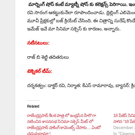
మార్నింగ్ షోస్ కంటే మ్యాట్నీ షోస్ కు కలెక్షన్స్ పెరిగాయి. ఇ
రవి సారంగ ఆకట్టుకునేలా రూపొందించాడు. థ్రిల్లింగ్ ఎలి
మూవీ ప్రేక్షకుల్లో బజ్ క్రియేట్ చేసింది. ఈ చిత్రాన్ని సురేష్ క
ఇమేజ్ ఇవే మా సినిమా సక్సెస్ కు కారణం. అన్నారు.
నటీనటులు:
రాజ్ బి శెట్టి తదితరులు
టెక్నికల్ టీమ్:
దర్శకత్వం: డాక్టర్ రవి, నిర్మాత: కేఎస్ రామారావు, బ్యానర్: క్
Related
రాజేంద్రప్రసాద్ కీలక పాత్ర లో ఇండ్రసేన హీరొ గా
18 పేజెస్ సిని
నటించిన శాసనసభ సినిమా సక్సెస్ మీట్ లో
సాగిన “18 పేజెస్
రాజేంద్రప్రసాద్ షాకింగ్ కామెంట్స్ చేసారు… ఏంటో
December 
చదువుదామా !
In "Cinema