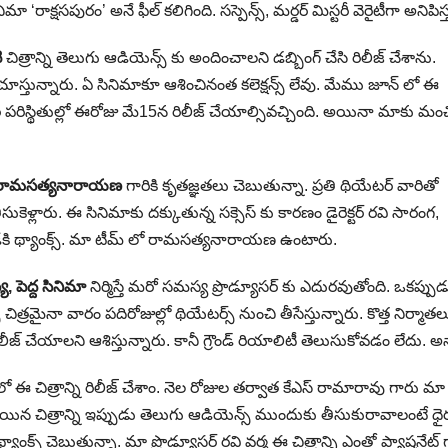
ా ‘రాక్షసపురం’ అనే ఫీల్ కలిగింది. సస్పెన్స్, మర్డర్ మిస్టరీ వెరైటీగా అనిపిస్
ి
చిత్రాన్ని తెలుగు ఆడియెన్స్ కు అందించాలని డబ్బింగ్ చేసి రిలీజ్ చేశాను.
ూస్తున్నారు. ఏ సినిమాకూ ఆశించినంత కలెక్షన్స్ లేవు. మేము జూన్ లో ఈ
 పరిస్థితుల్లో ఈరోజు మే15న రిలీజ్ చేయాల్సివచ్చింది. అయినా మాకు మం
మా రామసత్యనారాయణ
గారికి కృతజ్ఞతలు చెబుతున్నా. ప్రతి థియేటర్ వారితో
కెళ్లారు. ఈ సినిమాకు దక్కుతున్న సక్సెస్ కు కారణం డైరెక్టర్ రవి సారంగ,
ేకి థ్యాంక్స్. మా టీమ్ లో రామసత్యనారాయణ ఉంటారు.
య, పెద్ద సినిమా
నిర్మిస్తే మరో సమస్య ప్రొడ్యూసర్ కు ఎదురవుతోంది. ఒకప్పుడ
్రమైనా వారం పదిరోజుల్లో థియేటర్స్ నుంచి తీసేస్తున్నారు. కొత్త నిర్మా
ిలీజ్ చేయాలని ఆశిస్తున్నారు. కానీ గ్రౌండ్ రియాలిటీ తెలుసుకోవడం లేదు. అన
ో ఈ చిత్రాన్ని రిలీజ్ చేశాం. నెల రోజుల తర్వాత కేఎస్ రామారావు గారు మా
 అయిన చిత్రాన్ని ఇప్పుడు తెలుగు ఆడియెన్స్ ముందుకు తీసుకురావాలంటే ధైర
ాంక్స్ చెబుతున్నా. మా ప్రొడ్యూసర్ రవి వర్మ ఈ చిత్రాన్ని ఎంతో ప్యాషనేట్ 