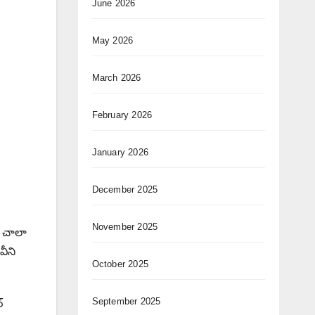
June 2026
May 2026
March 2026
February 2026
January 2026
December 2025
November 2025
లు చాలా
వీని
October 2025
September 2025
్