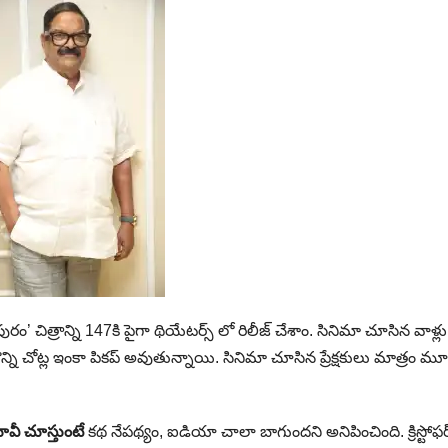
పురం’ చిత్రాన్ని 147కి పైగా థియేటర్స్ లో రిలీజ్ చేశాం. సినిమా చూసిన వాళ్
కొన్ని చోట్ల ఇంకా పికప్ అవుతున్నాయి. సినిమా చూసిన ప్రేక్షకులు మాత్రం మూ
వీ చూస్తుంటే
కథ నేపథ్యం, ఐడియా చాలా బాగుందని అనిపించింది. క్రిస్టోఫర