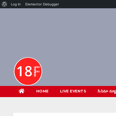
About
Log In
Elementor Debugger
Skip
WordPress
to
content
HOME
LIVE EVENTS
సినిమా న్య