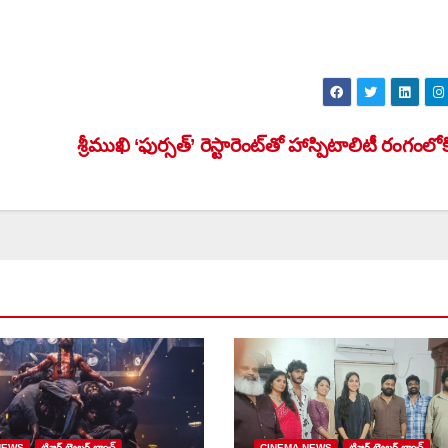
శ్రీముఖి ‘ఫుర్సత్’ రెస్టారెంట్‌తో హాస్పిటాలిటీ రంగంలో
NEWS
టిజర్ ట్రైలర్ లాంచ్
CINEMA NEWS
టిజర్ ట్రైలర్ లాంచ్