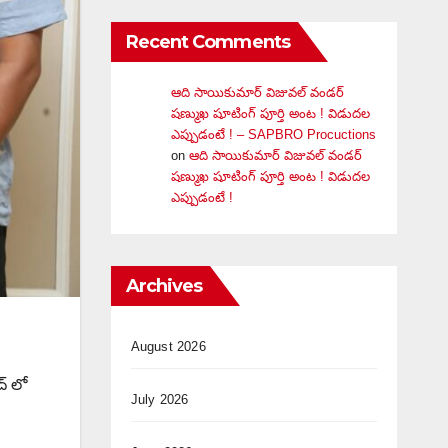
Recent Comments
ఆది సాయికుమార్ విజువ‌ల్ వండ‌ర్
ష‌ణ్ముఖ షూటింగ్ పూర్తి అంట ! విడుదల
ఎప్పుడంటే ! – SAPBRO Procuctions
on
ఆది సాయికుమార్ విజువ‌ల్ వండ‌ర్
ష‌ణ్ముఖ షూటింగ్ పూర్తి అంట ! విడుదల
ఎప్పుడంటే !
Archives
August 2026
ద్ లో
July 2026