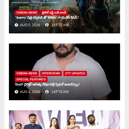
CINEMA NEWS
టైటిల్ ఫస్ట్ లుక్ లాంచ్
‘శంబాల’ చిత్ర దర్శకుడి తో ‘కరికాల’ గా సందీప్ కిషన్ !
AUG 5, 2026
18FTEAM
CINEMA NEWS
INTERVIEWS
OTT UPDATES
SPECIAL FEATURE'S
‘దందా’ డైరెక్ట‌ర్ ఆదిత్య దేవులపల్లి స్పెషల్ ఇంటర్వ్యూ !
AUG 4, 2026
18FTEAM