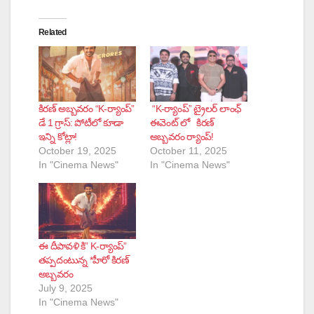
Related
కిరణ్ అబ్బవరం “K-ర్యాంప్”
“K-ర్యాంప్” ట్రైలర్ లాంఛ్
డే 1 గ్రాస్: పోటీలో కూడా
ఈవెంట్ లో కిరణ్
ఇన్ని కోట్లా!
అబ్బవరం ర్యాంప్!
October 19, 2025
October 11, 2025
In "Cinema News"
In "Cinema News"
ఈ దీపావళి కి” K-ర్యాంప్”
తప్పదంటున్న *హీరో కిరణ్
అబ్బవరం
July 9, 2025
In "Cinema News"