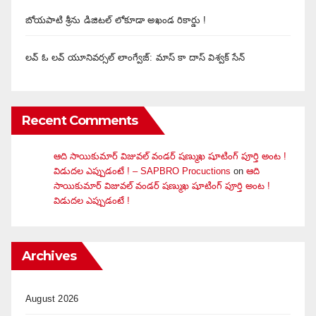
బోయపాటి శ్రీను డిజిటల్‌ లోకూడా అఖండ రికార్డు !
లవ్ ఓ లవ్ యూనివర్సల్ లాంగ్వేజ్‌: మాస్ కా దాస్ విశ్వక్ సేన్
Recent Comments
ఆది సాయికుమార్ విజువ‌ల్ వండ‌ర్ ష‌ణ్ముఖ షూటింగ్ పూర్తి అంట !
విడుదల ఎప్పుడంటే ! – SAPBRO Procuctions
on
ఆది
సాయికుమార్ విజువ‌ల్ వండ‌ర్ ష‌ణ్ముఖ షూటింగ్ పూర్తి అంట !
విడుదల ఎప్పుడంటే !
Archives
August 2026