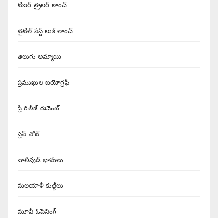
టిజర్ ట్రైలర్ లాంచ్
టైటిల్ ఫస్ట్ లుక్ లాంచ్
తెలుగు అమ్మాయి
ప్రముఖుల బయోగ్రఫీ
ప్రీ రిలీజ్ ఈవెంట్
ప్రెస్ నోట్
బాలీవుడ్ భామలు
మలయాళీ కుట్టిలు
మూవీ ఓపెనింగ్