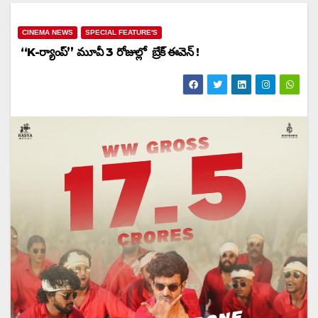
CINEMA NEWS
SPECIAL FEATURE'S
“K-ర్యాంప్” మూవీ 3 రోజుల్లో బ్రేక్ ఈవెన్ !