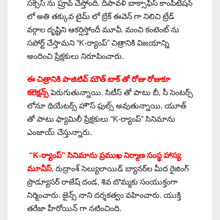
సక్సెస్ ను ప్రూవ్ చేస్తోంది. దీపావళి బాక్సాఫీస్ కాంపిటేషన్
లో అతి తక్కువ టైమ్ లో బ్రేక్ ఈవెన్ గా నిలిచి ట్రేడ్
వర్గాల దృష్టిని ఆకర్షిస్తోందీ మూవీ. మంచి కంటెంట్ ను
సపోర్ట్ చేస్తామని “K-ర్యాంప్” చిత్రానికి విజయాన్ని
అందించి ప్రేక్షకులు నిరూపించారు.
ఈ చిత్రానికి పాజిటివ్ మౌత్ టాక్ తో రోజు రోజుకూ
కలెక్షన్స్
పెరుగుతున్నాయి. సిటీస్ తో పాటు బీ, సీ సెంటర్స్
లోనూ థియేటర్స్ హౌస్ ఫుల్స్ అవుతున్నాయి. యూత్
తో పాటు ఫ్యామిలీ ప్రేక్షకులు “K-ర్యాంప్” సినిమాను
ఎంజాయ్ చేస్తున్నారు.
“K-ర్యాంప్” సినిమాను ప్రముఖ నిర్మాణ సంస్థ హాస్య
మూవీస్
, రుద్రాంశ్ సెల్యులాయిడ్ బ్యానర్‌ల మీద రైజింగ్
ప్రొడ్యూసర్ రాజేష్ దండ, శివ బొమ్మకు సంయుక్తంగా
నిర్మించారు. జైన్స్ నాని దర్శకత్వం వహించారు. యుక్తి
తరేజా హీరోయిన్ గా నటించింది.