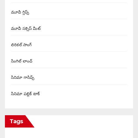
మూవీ గ్లిప్స్
మూవీ సక్సెస్ మీట్
లిరికల్ సాంగ్
సింగిల్ లాంచ్
సినిమా గాసిప్స్
సినిమా పబ్లిక్ టాక్
Tags