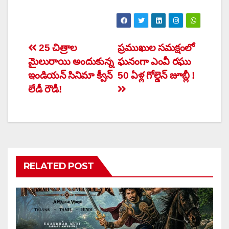
Post
25 చిత్రాల
ప్రముఖుల సమక్షంలో
మైలురాయి అందుకున్న
ఘనంగా ఎంవీ రఘు
navigation
ఇండియన్ సినిమా క్వీన్
50 ఏళ్ల గోల్డెన్ జూబ్లీ !
లేడీ రౌడీ!
RELATED POST