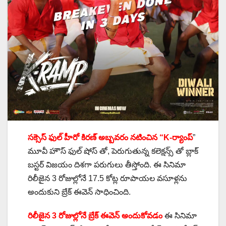
సక్సెస్ ఫుల్ హీరో కిరణ్ అబ్బవరం నటించిన “K-ర్యాంప్
”
మూవీ హౌస్ ఫుల్ షోస్ తో, పెరుగుతున్న కలెక్షన్స్ తో బ్లాక్
బస్టర్ విజయం దిశగా పరుగులు తీస్తోంది. ఈ సినిమా
రిలీజైన 3 రోజుల్లోనే 17.5 కోట్ల రూపాయల వసూళ్లను
అందుకుని బ్రేక్ ఈవెన్ సాధించింది.
రిలీజైన 3 రోజుల్లోనే బ్రేక్ ఈవెన్ అందుకోవడం
ఈ సినిమా