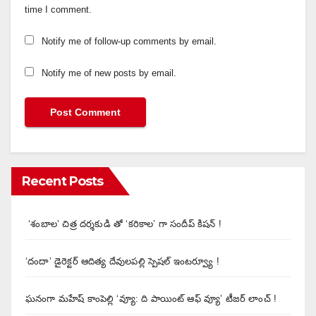
time I comment.
Notify me of follow-up comments by email.
Notify me of new posts by email.
Recent Posts
‘శంబాల’ చిత్ర దర్శకుడి తో ‘కరికాల’ గా సందీప్ కిషన్ !
‘దందా’ డైరెక్ట‌ర్ ఆదిత్య దేవులపల్లి స్పెషల్ ఇంటర్వ్యూ !
ఘనంగా మహేష్ కాంపెల్లి ‘వ్యూ: ది పాయింట్ ఆఫ్ వ్యూ’ టీజర్ లాంచ్ !