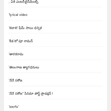
. ఏకె ఎంటర్‌టైన్‌మెంట్స్
'lyrical video
'కబాలి' ఫేమ్ సాయి ధన్సిక
'కిడ'లో పూ రామన్
'తారకరామ
'తెలంగాణ త్యాగధనులు
'నేనే సరోజ
'నేనే సరోజ'' సినిమా పోస్ట్ ప్రొడక్షన్ !
'బలగం'