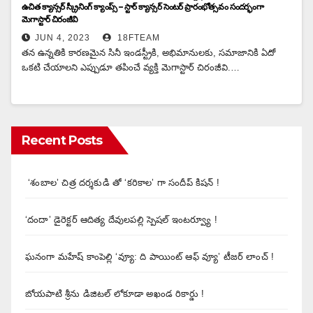
ఉచిత క్యాన్స‌ర్ స్క్రీనింగ్ క్యాంప్స్ – స్టార్‌ క్యాన్స‌ర్ సెంట‌ర్ ప్రారంభోత్స‌వం సంద‌ర్భంగా
మెగాస్టార్ చిరంజీవి
JUN 4, 2023
18FTEAM
త‌న‌ ఉన్న‌తికి కార‌ణ‌మైన సినీ ఇండ‌స్ట్రీకి, అభిమానుల‌కు, స‌మాజానికి ఏదో
ఒక‌టి చేయాల‌ని ఎప్పుడూ త‌పించే వ్య‌క్తి మెగాస్టార్ చిరంజీవి.…
Recent Posts
‘శంబాల’ చిత్ర దర్శకుడి తో ‘కరికాల’ గా సందీప్ కిషన్ !
‘దందా’ డైరెక్ట‌ర్ ఆదిత్య దేవులపల్లి స్పెషల్ ఇంటర్వ్యూ !
ఘనంగా మహేష్ కాంపెల్లి ‘వ్యూ: ది పాయింట్ ఆఫ్ వ్యూ’ టీజర్ లాంచ్ !
బోయపాటి శ్రీను డిజిటల్‌ లోకూడా అఖండ రికార్డు !