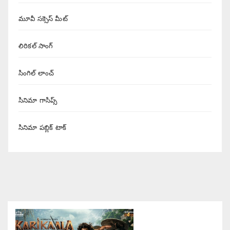
మూవీ సక్సెస్ మీట్
లిరికల్ సాంగ్
సింగిల్ లాంచ్
సినిమా గాసిప్స్
సినిమా పబ్లిక్ టాక్