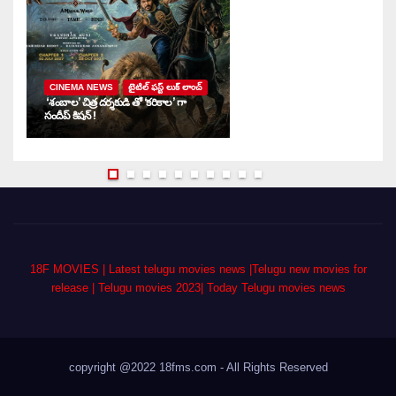
CINEMA NEWS
టైటిల్ ఫస్ట్ లుక్ లాంచ్
‘శంబాల’ చిత్ర దర్శకుడి తో ‘కరికాల’ గా
‘ద
సందీప్ కిషన్ !
ఇ
18F MOVIES | Latest telugu movies news |Telugu new movies for
release | Telugu movies 2023| Today Telugu movies news
copyright @2022 18fms.com - All Rights Reserved