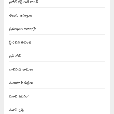
టైటిల్ ఫస్ట్ లుక్ లాంచ్
తెలుగు అమ్మాయి
ప్రముఖుల బయోగ్రఫీ
ప్రీ రిలీజ్ ఈవెంట్
ప్రెస్ నోట్
బాలీవుడ్ భామలు
మలయాళీ కుట్టిలు
మూవీ ఓపెనింగ్
మూవీ గ్లిప్స్