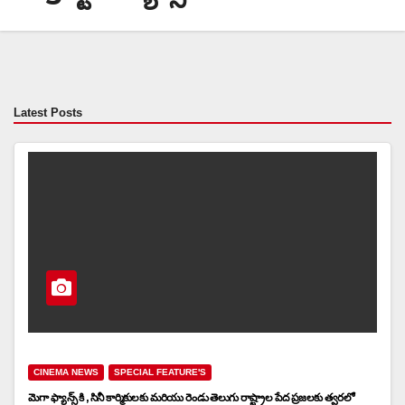
Latest Posts
CINEMA NEWS
SPECIAL FEATURE'S
మెగా ఫ్యాన్స్‌ కి , సినీ కార్మికుల‌కు మరియు రెండు తెలుగు రాష్ట్రాల పేద ప్ర‌జ‌ల‌కు త్వరలో