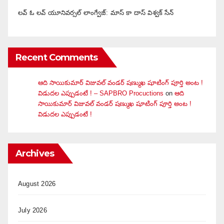
లవ్ ఓ లవ్ యూనివర్సల్ లాంగ్వేజ్‌: మాస్ కా దాస్ విశ్వక్ సేన్
Recent Comments
ఆది సాయికుమార్ విజువ‌ల్ వండ‌ర్ ష‌ణ్ముఖ షూటింగ్ పూర్తి అంట !
విడుదల ఎప్పుడంటే ! – SAPBRO Procuctions
on
ఆది
సాయికుమార్ విజువ‌ల్ వండ‌ర్ ష‌ణ్ముఖ షూటింగ్ పూర్తి అంట !
విడుదల ఎప్పుడంటే !
Archives
August 2026
July 2026