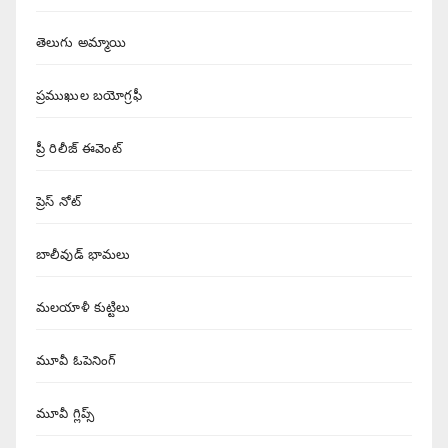
తెలుగు అమ్మాయి
ప్రముఖుల బయోగ్రఫీ
ప్రీ రిలీజ్ ఈవెంట్
ప్రెస్ నోట్
బాలీవుడ్ భామలు
మలయాళీ కుట్టిలు
మూవీ ఓపెనింగ్
మూవీ గ్లిప్స్