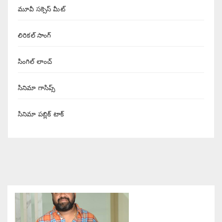
మూవీ సక్సెస్ మీట్
లిరికల్ సాంగ్
సింగిల్ లాంచ్
సినిమా గాసిప్స్
సినిమా పబ్లిక్ టాక్