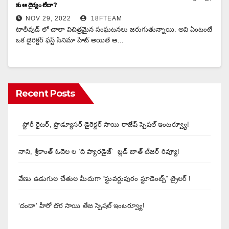
కు ఆ దైర్యం లేదా ?
NOV 29, 2022
18FTEAM
టాలీవుడ్ లో చాలా విచిత్రమైన సంఘటనలు జరుగుతున్నాయి. అవి ఏంటంటే
ఒక డైరెక్టర్ ఫస్ట్ సినిమా హిట్ అయితే ఆ…
Recent Posts
స్టోరీ రైటర్, ప్రొడ్యూసర్ డైరెక్టర్ సాయి రాజేష్ స్పెషల్ ఇంటర్వ్యూ!
నాని, శ్రీకాంత్ ఓదెల ల ‘ది ప్యారడైజ్’ బ్లడ్ బాత్ టీజర్ రివ్యూ!
వేణు ఉడుగుల చేతుల మీదుగా “స్టువర్టుపురం స్టూడెంట్స్” ట్రైలర్ !
‘దందా’ హీరో దొర సాయి తేజ స్పెషల్ ఇంటర్వ్యూ!