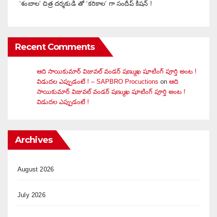
‘శంబాల’ చిత్ర దర్శకుడి తో ‘కరికాల’ గా సందీప్ కిషన్ !
Recent Comments
ఆది సాయికుమార్ విజువ‌ల్ వండ‌ర్ ష‌ణ్ముఖ షూటింగ్ పూర్తి అంట !
విడుదల ఎప్పుడంటే ! – SAPBRO Procuctions
on
ఆది
సాయికుమార్ విజువ‌ల్ వండ‌ర్ ష‌ణ్ముఖ షూటింగ్ పూర్తి అంట !
విడుదల ఎప్పుడంటే !
Archives
August 2026
July 2026