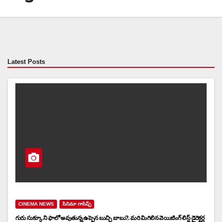
Latest Posts
CINEMA NEWS
సినిమా గాసిప్స్
గురు సుక్కూ ని ఫాలో అవుతున్న ఉప్పెన బుచ్చి బాబు?. మరి మిగిలిన వెయిటింగ్ లిస్ట్ డైరెక్టర్ల