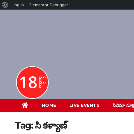
About
Log In
Elementor Debugger
Skip
WordPress
to
content
HOME
LIVE EVENTS
సినిమా న్య
Tag:
సి కళ్యాణ్