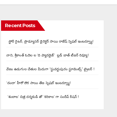
Recent Posts
స్టోరీ రైటర్, ప్రొడ్యూసర్ డైరెక్టర్ సాయి రాజేష్ స్పెషల్ ఇంటర్వ్యూ!
నాని, శ్రీకాంత్ ఓదెల ల ‘ది ప్యారడైజ్’ బ్లడ్ బాత్ టీజర్ రివ్యూ!
వేణు ఉడుగుల చేతుల మీదుగా “స్టువర్టుపురం స్టూడెంట్స్” ట్రైలర్ !
‘దందా’ హీరో దొర సాయి తేజ స్పెషల్ ఇంటర్వ్యూ!
‘శంబాల’ చిత్ర దర్శకుడి తో ‘కరికాల’ గా సందీప్ కిషన్ !