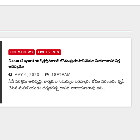
CINEMA NEWS
LIVE EVENTS
Dasari Jayanthi: చిత్రపురి కాలనీ లో మంత్రి తలసాని చేతుల మీదుగా దాసరి విగ్ర
ఆవిష్కరణ !
MAY 6, 2023
18FTEAM
సినీ పరిశ్రమ అభివృద్ధి, కార్మికుల సమస్యల పరిష్కారం కోసం నిరంతరం కృషి
చేసిన మహనీయుడు దర్శకరత్న దాసరి నారాయణరావు అని…