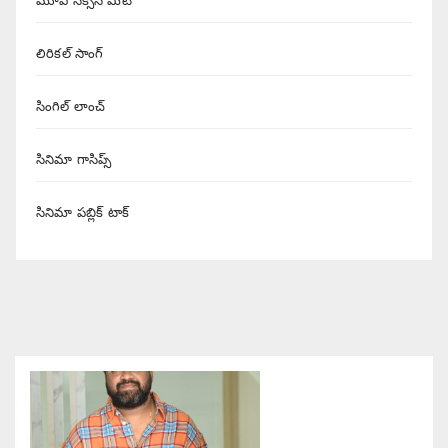
మూవీ సక్సెస్ మీట్
లిరికల్ సాంగ్
సింగిల్ లాంచ్
సినిమా గాసిప్స్
సినిమా పబ్లిక్ టాక్