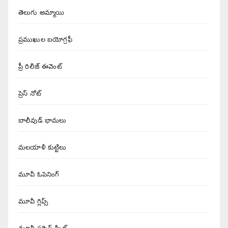
తెలుగు అమ్మాయి
ప్రముఖుల బయోగ్రఫీ
ప్రీ రిలీజ్ ఈవెంట్
ప్రెస్ నోట్
బాలీవుడ్ భామలు
మలయాళీ కుట్టిలు
మూవీ ఓపెనింగ్
మూవీ గ్లిప్స్