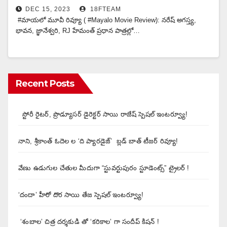
DEC 15, 2023
18FTEAM
#మాయలో మూవీ రివ్యూ ( #Mayalo Movie Review): నరేష్ అగస్త్య,
భావన, జ్ఞానేశ్వరి, RJ హేమంత్ ప్రధాన పాత్రల్లో…
Recent Posts
స్టోరీ రైటర్, ప్రొడ్యూసర్ డైరెక్టర్ సాయి రాజేష్ స్పెషల్ ఇంటర్వ్యూ!
నాని, శ్రీకాంత్ ఓదెల ల ‘ది ప్యారడైజ్’ బ్లడ్ బాత్ టీజర్ రివ్యూ!
వేణు ఉడుగుల చేతుల మీదుగా “స్టువర్టుపురం స్టూడెంట్స్” ట్రైలర్ !
‘దందా’ హీరో దొర సాయి తేజ స్పెషల్ ఇంటర్వ్యూ!
‘శంబాల’ చిత్ర దర్శకుడి తో ‘కరికాల’ గా సందీప్ కిషన్ !