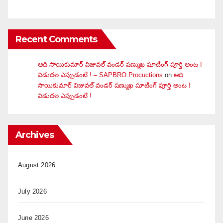
Recent Comments
ఆది సాయికుమార్ విజువ‌ల్ వండ‌ర్ ష‌ణ్ముఖ షూటింగ్ పూర్తి అంట !
విడుదల ఎప్పుడంటే ! – SAPBRO Procuctions
on
ఆది
సాయికుమార్ విజువ‌ల్ వండ‌ర్ ష‌ణ్ముఖ షూటింగ్ పూర్తి అంట !
విడుదల ఎప్పుడంటే !
Archives
August 2026
July 2026
June 2026