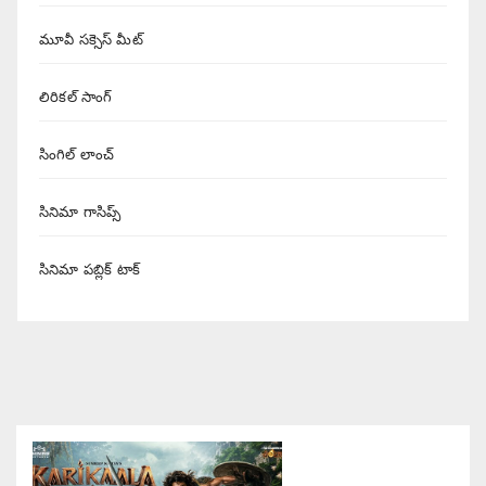
మూవీ సక్సెస్ మీట్
లిరికల్ సాంగ్
సింగిల్ లాంచ్
సినిమా గాసిప్స్
సినిమా పబ్లిక్ టాక్