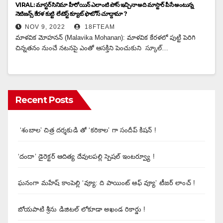
VIRAL: మాస్టర్ సినిమా హీరోయిన్ ఎలాంటి పోస్ ఇచ్చినా అది మాస్టార్ పీసే అంటున్న
నెటిజన్స్ కేరళ కుట్టి లేటెస్ట్ క్యూట్ ఫొటోస్ చూద్దామా ?
NOV 9, 2022
18FTEAM
మాళవిక మోహనన్ (Malavika Mohanan): మాళవిక కేరళలో పుట్టి పెరిగి
చిన్నతనం నుంచే నటనపై ఎంతో ఆసక్తిని పెంచుకుని స్కూల్…
Recent Posts
‘శంబాల’ చిత్ర దర్శకుడి తో ‘కరికాల’ గా సందీప్ కిషన్ !
‘దందా’ డైరెక్ట‌ర్ ఆదిత్య దేవులపల్లి స్పెషల్ ఇంటర్వ్యూ !
ఘనంగా మహేష్ కాంపెల్లి ‘వ్యూ: ది పాయింట్ ఆఫ్ వ్యూ’ టీజర్ లాంచ్ !
బోయపాటి శ్రీను డిజిటల్‌ లోకూడా అఖండ రికార్డు !