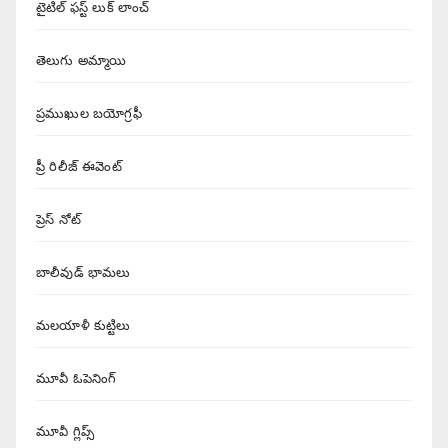
టైటిల్ ఫస్ట్ లుక్ లాంచ్
తెలుగు అమ్మాయి
ప్రముఖుల బయోగ్రఫీ
ప్రీ రిలీజ్ ఈవెంట్
ప్రెస్ నోట్
బాలీవుడ్ భామలు
మలయాళీ కుట్టిలు
మూవీ ఓపెనింగ్
మూవీ గ్లిప్స్