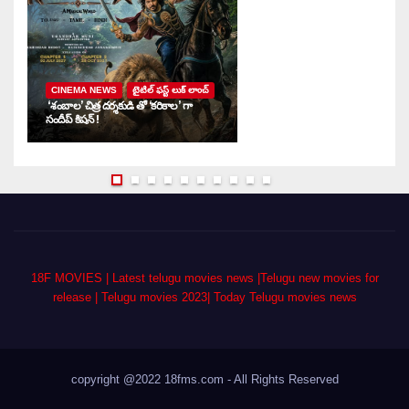
CINEMA NEWS
టైటిల్ ఫస్ట్ లుక్ లాంచ్
‘శంబాల’ చిత్ర దర్శకుడి తో ‘కరికాల’ గా
‘ద
సందీప్ కిషన్ !
ఇ
18F MOVIES | Latest telugu movies news |Telugu new movies for
release | Telugu movies 2023| Today Telugu movies news
copyright @2022 18fms.com - All Rights Reserved