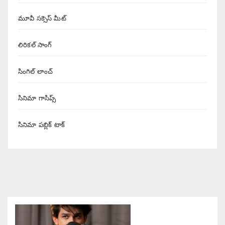
మూవీ సక్సెస్ మీట్
లిరికల్ సాంగ్
సింగిల్ లాంచ్
సినిమా గాసిప్స్
సినిమా పబ్లిక్ టాక్