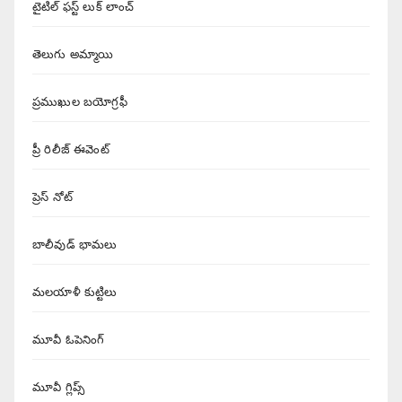
టైటిల్ ఫస్ట్ లుక్ లాంచ్
తెలుగు అమ్మాయి
ప్రముఖుల బయోగ్రఫీ
ప్రీ రిలీజ్ ఈవెంట్
ప్రెస్ నోట్
బాలీవుడ్ భామలు
మలయాళీ కుట్టిలు
మూవీ ఓపెనింగ్
మూవీ గ్లిప్స్