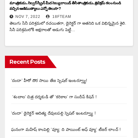
మాంత్రికుడు.. సిల్వర్ స్క్రీన్ మీద సెల్యులాయిడ్ తీసే తాంత్రికుడు.. త్రివిక్రమ్ కలం నుండి
వచ్చిన ఆణిముత్యాలు ఎన్నో తెలుసా ?
NOV 7, 2022
18FTEAM
తెలుగు సినీ పరిశ్రమలో రచయితగా, డైరెక్టర్ గా అతనిది ఒక విభిన్నమైన శైలి.
సినీ పరిశ్రమలోకి అక్షరాలతో అడుగు పెట్టి…
Recent Posts
‘దందా’ హీరో దొర సాయి తేజ స్పెషల్ ఇంటర్వ్యూ!
‘శంబాల’ చిత్ర దర్శకుడి తో ‘కరికాల’ గా సందీప్ కిషన్ !
‘దందా’ డైరెక్ట‌ర్ ఆదిత్య దేవులపల్లి స్పెషల్ ఇంటర్వ్యూ !
ఘనంగా మహేష్ కాంపెల్లి ‘వ్యూ: ది పాయింట్ ఆఫ్ వ్యూ’ టీజర్ లాంచ్ !