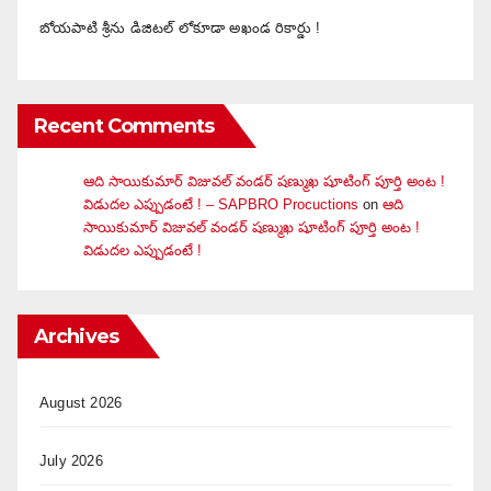
బోయపాటి శ్రీను డిజిటల్‌ లోకూడా అఖండ రికార్డు !
Recent Comments
ఆది సాయికుమార్ విజువ‌ల్ వండ‌ర్ ష‌ణ్ముఖ షూటింగ్ పూర్తి అంట !
విడుదల ఎప్పుడంటే ! – SAPBRO Procuctions
on
ఆది
సాయికుమార్ విజువ‌ల్ వండ‌ర్ ష‌ణ్ముఖ షూటింగ్ పూర్తి అంట !
విడుదల ఎప్పుడంటే !
Archives
August 2026
July 2026