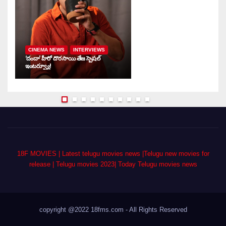
CINEMA NEWS
INTERVIEWS
‘దందా’ హీరో దొర సాయి తేజ స్పెషల్
‘శ
ఇంటర్వ్యూ!
సం
18F MOVIES | Latest telugu movies news |Telugu new movies for
release | Telugu movies 2023| Today Telugu movies news
copyright @2022 18fms.com - All Rights Reserved