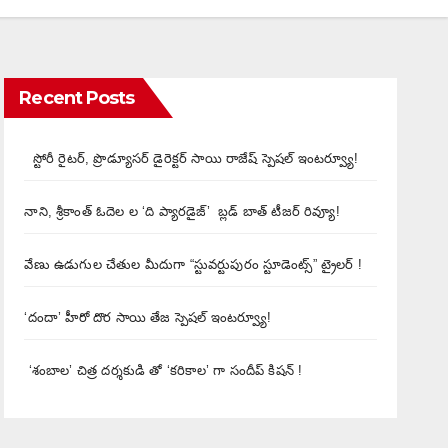
Recent Posts
స్టోరీ రైటర్, ప్రొడ్యూసర్ డైరెక్టర్ సాయి రాజేష్ స్పెషల్ ఇంటర్వ్యూ!
నాని, శ్రీకాంత్ ఓదెల ల ‘ది ప్యారడైజ్’ బ్లడ్ బాత్ టీజర్ రివ్యూ!
వేణు ఉడుగుల చేతుల మీదుగా “స్టువర్టుపురం స్టూడెంట్స్” ట్రైలర్ !
‘దందా’ హీరో దొర సాయి తేజ స్పెషల్ ఇంటర్వ్యూ!
‘శంబాల’ చిత్ర దర్శకుడి తో ‘కరికాల’ గా సందీప్ కిషన్ !