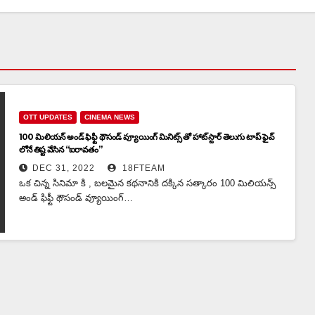
OTT UPDATES
CINEMA NEWS
100 మిలియ‌న్ అండ్ ఫిఫ్టీ థౌసండ్ వ్యూయింగ్ మినిట్స్ తో హాట్ స్టార్ తెలుగు టాప్ ఫైవ్
లోనే తిష్ట వేసిన “ఐరావతం”
DEC 31, 2022
18FTEAM
ఒక చిన్న సినిమా కి , బలమైన కథనానికి దక్కిన సత్కారం 100 మిలియన్స్
అండ్ ఫిఫ్టీ థౌసండ్ వ్యూయింగ్…