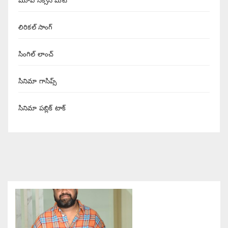
మూవీ సక్సెస్ మీట్
లిరికల్ సాంగ్
సింగిల్ లాంచ్
సినిమా గాసిప్స్
సినిమా పబ్లిక్ టాక్