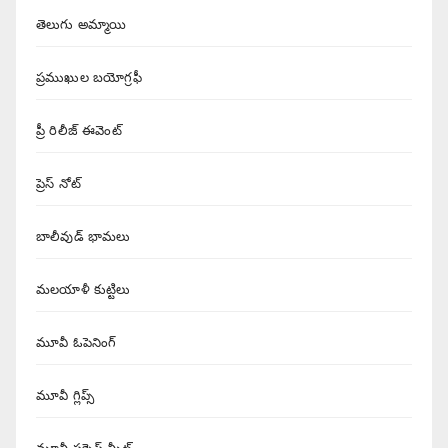
తెలుగు అమ్మాయి
ప్రముఖుల బయోగ్రఫీ
ప్రీ రిలీజ్ ఈవెంట్
ప్రెస్ నోట్
బాలీవుడ్ భామలు
మలయాళీ కుట్టిలు
మూవీ ఓపెనింగ్
మూవీ గ్లిప్స్