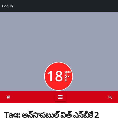
Log In
Skip
to
content
Tag:
అన్‌స్టాప‌బుల్ విత్ ఎన్‌బీకే 2