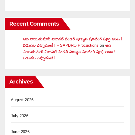
Recent Comments
ఆది సాయికుమార్ విజువ‌ల్ వండ‌ర్ ష‌ణ్ముఖ షూటింగ్ పూర్తి అంట !
విడుదల ఎప్పుడంటే ! – SAPBRO Procuctions
on
ఆది
సాయికుమార్ విజువ‌ల్ వండ‌ర్ ష‌ణ్ముఖ షూటింగ్ పూర్తి అంట !
విడుదల ఎప్పుడంటే !
Archives
August 2026
July 2026
June 2026