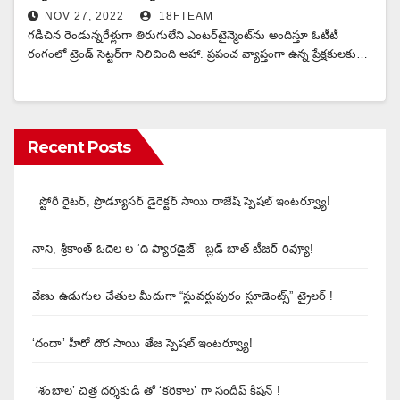
NOV 27, 2022
18FTEAM
గ‌డిచిన రెండున్న‌రేళ్లుగా తిరుగులేని ఎంట‌ర్‌టైన్మెంట్‌ను అందిస్తూ ఓటీటీ
రంగంలో ట్రెండ్ సెట్ట‌ర్‌గా నిలిచింది ఆహా. ప్రపంచ వ్యాప్తంగా ఉన్న ప్రేక్ష‌కుల‌కు…
Recent Posts
స్టోరీ రైటర్, ప్రొడ్యూసర్ డైరెక్టర్ సాయి రాజేష్ స్పెషల్ ఇంటర్వ్యూ!
నాని, శ్రీకాంత్ ఓదెల ల ‘ది ప్యారడైజ్’ బ్లడ్ బాత్ టీజర్ రివ్యూ!
వేణు ఉడుగుల చేతుల మీదుగా “స్టువర్టుపురం స్టూడెంట్స్” ట్రైలర్ !
‘దందా’ హీరో దొర సాయి తేజ స్పెషల్ ఇంటర్వ్యూ!
‘శంబాల’ చిత్ర దర్శకుడి తో ‘కరికాల’ గా సందీప్ కిషన్ !