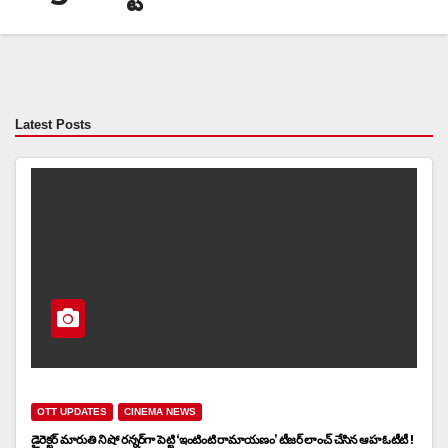
Latest Posts
OTT UPDATES
CINEMA NEWS
డైరెక్ట‌ర్ మారుతి ని షో ర‌న్న‌ర్‌గా పెట్టి ‘ఇంటింటి రామాయణం’ టీజ‌ర్ లాంచ్‌ చేసిన ఆహ ఓటీటీ !