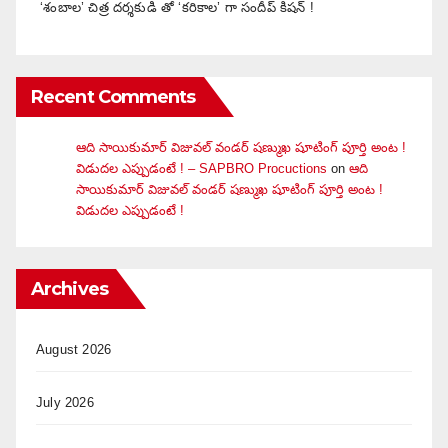
‘శంబాల’ చిత్ర దర్శకుడి తో ‘కరికాల’ గా సందీప్ కిషన్ !
Recent Comments
ఆది సాయికుమార్ విజువ‌ల్ వండ‌ర్ ష‌ణ్ముఖ షూటింగ్ పూర్తి అంట !
విడుదల ఎప్పుడంటే ! – SAPBRO Procuctions
on
ఆది
సాయికుమార్ విజువ‌ల్ వండ‌ర్ ష‌ణ్ముఖ షూటింగ్ పూర్తి అంట !
విడుదల ఎప్పుడంటే !
Archives
August 2026
July 2026