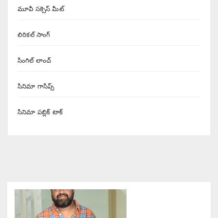
మూవీ సక్సెస్ మీట్
లిరికల్ సాంగ్
సింగిల్ లాంచ్
సినిమా గాసిప్స్
సినిమా పబ్లిక్ టాక్