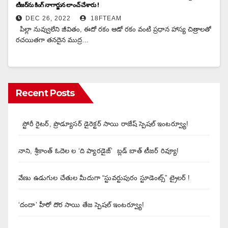
టీజర్‌ను కింగ్ నాగార్జున లాంచ్ చేశారు !
DEC 26, 2022
18FTEAM
పిల్లా నువ్వులేని జీవితం, ఈదో రకం ఆడో రకం వంటి ప్రధాన హాస్య చిత్రాలతో
రచయితగా తనదైన ముద్ర…
Recent Posts
స్టోరీ రైటర్, ప్రొడ్యూసర్ డైరెక్టర్ సాయి రాజేష్ స్పెషల్ ఇంటర్వ్యూ!
నాని, శ్రీకాంత్ ఓదెల ల ‘ది ప్యారడైజ్’ బ్లడ్ బాత్ టీజర్ రివ్యూ!
వేణు ఉడుగుల చేతుల మీదుగా “స్టువర్టుపురం స్టూడెంట్స్” ట్రైలర్ !
‘దందా’ హీరో దొర సాయి తేజ స్పెషల్ ఇంటర్వ్యూ!