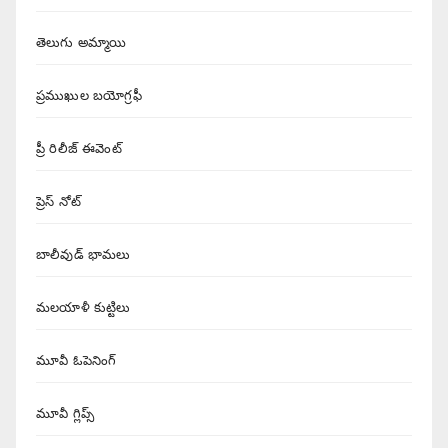
తెలుగు అమ్మాయి
ప్రముఖుల బయోగ్రఫీ
ప్రీ రిలీజ్ ఈవెంట్
ప్రెస్ నోట్
బాలీవుడ్ భామలు
మలయాళీ కుట్టిలు
మూవీ ఓపెనింగ్
మూవీ గ్లిప్స్