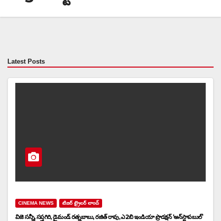
Latest Posts
CINEMA NEWS
టిజర్ ట్రైలర్ లాంచ్
విజె సన్నీ, సప్తగిరి, డైమండ్ రత్నబాబు, రజిత్ రావు, ఎ2బి ఇండియా ప్రొడక్షన్ ‘అన్‌స్టాపబుల్’