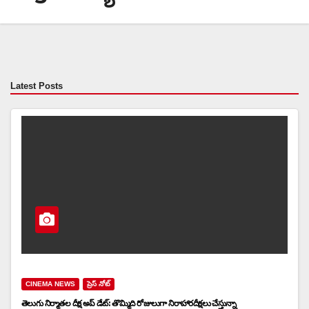
Latest Posts
CINEMA NEWS
ప్రెస్ నోట్
తెలుగు నిర్మాతల దీక్ష అప్ డేట్: తొమ్మిది రోజులుగా నిరాహారదీక్షలు చేస్తున్నా