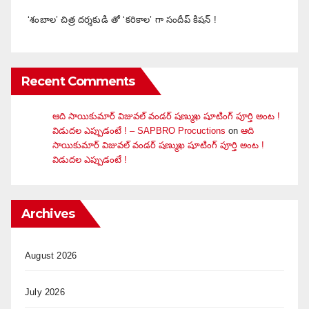
‘శంబాల’ చిత్ర దర్శకుడి తో ‘కరికాల’ గా సందీప్ కిషన్ !
Recent Comments
ఆది సాయికుమార్ విజువ‌ల్ వండ‌ర్ ష‌ణ్ముఖ షూటింగ్ పూర్తి అంట !
విడుదల ఎప్పుడంటే ! – SAPBRO Procuctions
on
ఆది
సాయికుమార్ విజువ‌ల్ వండ‌ర్ ష‌ణ్ముఖ షూటింగ్ పూర్తి అంట !
విడుదల ఎప్పుడంటే !
Archives
August 2026
July 2026