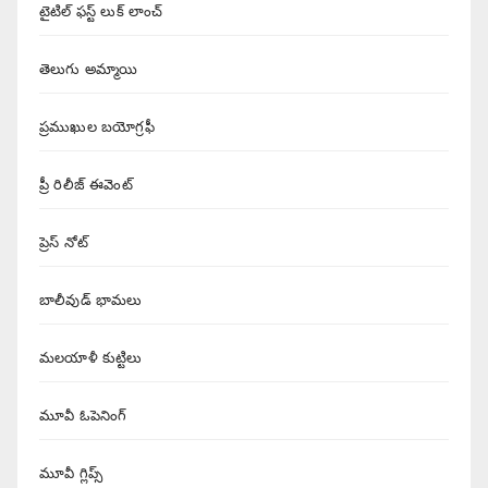
టైటిల్ ఫస్ట్ లుక్ లాంచ్
తెలుగు అమ్మాయి
ప్రముఖుల బయోగ్రఫీ
ప్రీ రిలీజ్ ఈవెంట్
ప్రెస్ నోట్
బాలీవుడ్ భామలు
మలయాళీ కుట్టిలు
మూవీ ఓపెనింగ్
మూవీ గ్లిప్స్