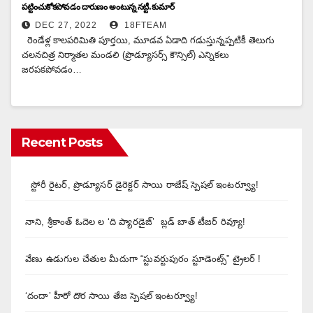
పట్టించుకోకపోవడం దారుణం అంటున్న నట్టీ. కుమార్
DEC 27, 2022
18FTEAM
రెండేళ్ల కాలపరిమితి పూర్తయి, మూడవ ఏడాది గడుస్తున్నప్పటికీ తెలుగు
చలనచిత్ర నిర్మాతల మండలి (ప్రొడ్యూసర్స్ కౌన్సిల్) ఎన్నికలు
జరపకపోవడం…
Recent Posts
స్టోరీ రైటర్, ప్రొడ్యూసర్ డైరెక్టర్ సాయి రాజేష్ స్పెషల్ ఇంటర్వ్యూ!
నాని, శ్రీకాంత్ ఓదెల ల ‘ది ప్యారడైజ్’ బ్లడ్ బాత్ టీజర్ రివ్యూ!
వేణు ఉడుగుల చేతుల మీదుగా “స్టువర్టుపురం స్టూడెంట్స్” ట్రైలర్ !
‘దందా’ హీరో దొర సాయి తేజ స్పెషల్ ఇంటర్వ్యూ!