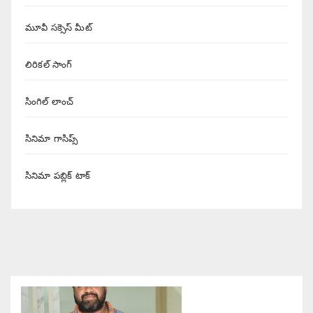
మూవీ సక్సెస్ మీట్
లిరికల్ సాంగ్
సింగిల్ లాంచ్
సినిమా గాసిప్స్
సినిమా పబ్లిక్ టాక్