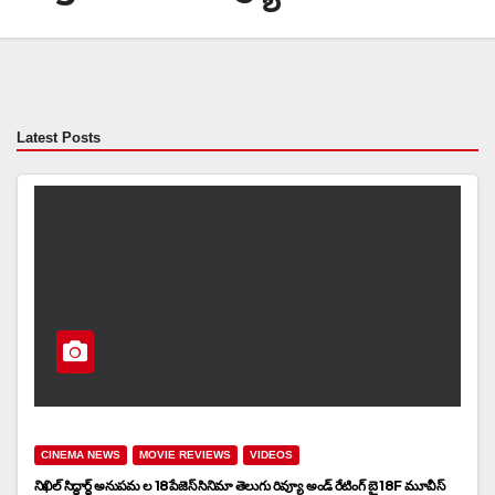
Latest Posts
CINEMA NEWS
MOVIE REVIEWS
VIDEOS
నిఖిల్ సిద్ధార్థ్ అనుపమ ల 18పేజెస్ సినిమా తెలుగు రివ్యూ అండ్ రేటింగ్ బై 18F మూవీస్