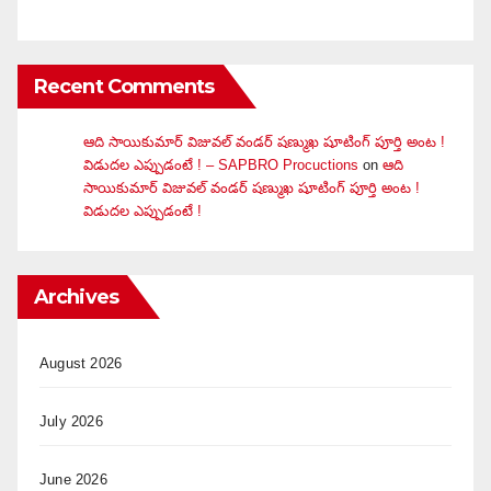
Recent Comments
ఆది సాయికుమార్ విజువ‌ల్ వండ‌ర్ ష‌ణ్ముఖ షూటింగ్ పూర్తి అంట !
విడుదల ఎప్పుడంటే ! – SAPBRO Procuctions
on
ఆది
సాయికుమార్ విజువ‌ల్ వండ‌ర్ ష‌ణ్ముఖ షూటింగ్ పూర్తి అంట !
విడుదల ఎప్పుడంటే !
Archives
August 2026
July 2026
June 2026