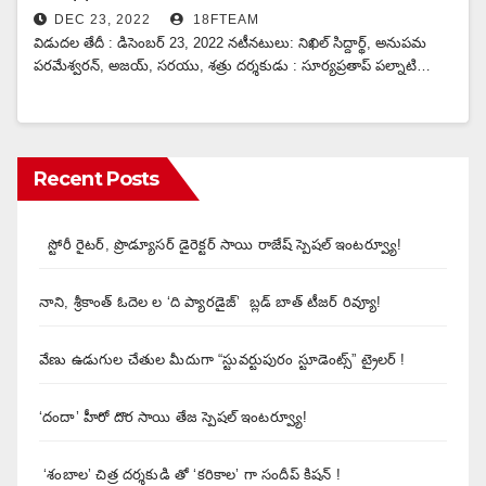
DEC 23, 2022
18FTEAM
విడుదల తేదీ : డిసెంబర్ 23, 2022 నటీనటులు: నిఖిల్ సిద్దార్థ్, అనుపమ
పరమేశ్వరన్, అజయ్, సరయు, శత్రు దర్శకుడు : సూర్యప్రతాప్ పల్నాటి…
Recent Posts
స్టోరీ రైటర్, ప్రొడ్యూసర్ డైరెక్టర్ సాయి రాజేష్ స్పెషల్ ఇంటర్వ్యూ!
నాని, శ్రీకాంత్ ఓదెల ల ‘ది ప్యారడైజ్’ బ్లడ్ బాత్ టీజర్ రివ్యూ!
వేణు ఉడుగుల చేతుల మీదుగా “స్టువర్టుపురం స్టూడెంట్స్” ట్రైలర్ !
‘దందా’ హీరో దొర సాయి తేజ స్పెషల్ ఇంటర్వ్యూ!
‘శంబాల’ చిత్ర దర్శకుడి తో ‘కరికాల’ గా సందీప్ కిషన్ !