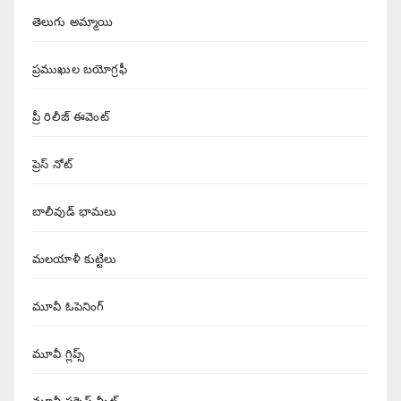
తెలుగు అమ్మాయి
ప్రముఖుల బయోగ్రఫీ
ప్రీ రిలీజ్ ఈవెంట్
ప్రెస్ నోట్
బాలీవుడ్ భామలు
మలయాళీ కుట్టిలు
మూవీ ఓపెనింగ్
మూవీ గ్లిప్స్