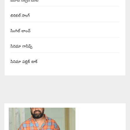
మూవీ సక్సెస్ మీట్
లిరికల్ సాంగ్
సింగిల్ లాంచ్
సినిమా గాసిప్స్
సినిమా పబ్లిక్ టాక్