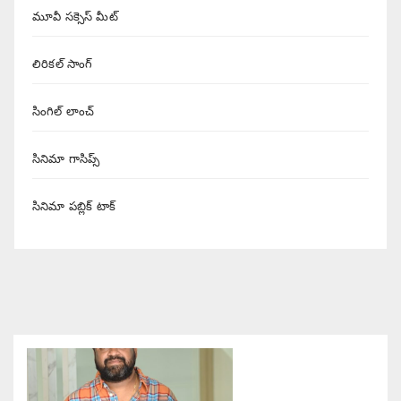
మూవీ సక్సెస్ మీట్
లిరికల్ సాంగ్
సింగిల్ లాంచ్
సినిమా గాసిప్స్
సినిమా పబ్లిక్ టాక్