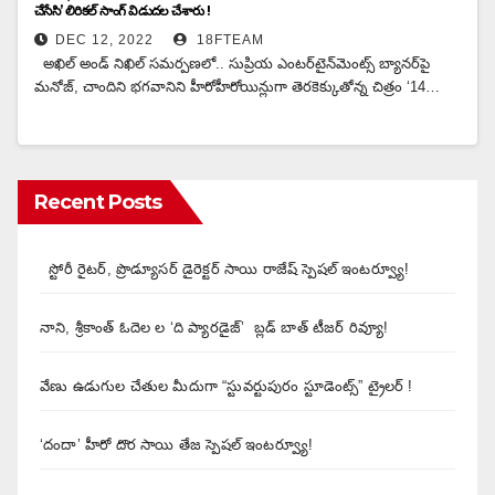
చేసేసి’ లిరికల్ సాంగ్ విడుదల చేశారు !
DEC 12, 2022
18FTEAM
అఖిల్ అండ్ నిఖిల్ సమర్పణలో.. సుప్రియ ఎంటర్‌టైన్‌మెంట్స్ బ్యానర్‌పై
మనోజ్, చాందిని భగవానిని హీరోహీరోయిన్లుగా తెరకెక్కుతోన్న చిత్రం ‘14…
Recent Posts
స్టోరీ రైటర్, ప్రొడ్యూసర్ డైరెక్టర్ సాయి రాజేష్ స్పెషల్ ఇంటర్వ్యూ!
నాని, శ్రీకాంత్ ఓదెల ల ‘ది ప్యారడైజ్’ బ్లడ్ బాత్ టీజర్ రివ్యూ!
వేణు ఉడుగుల చేతుల మీదుగా “స్టువర్టుపురం స్టూడెంట్స్” ట్రైలర్ !
‘దందా’ హీరో దొర సాయి తేజ స్పెషల్ ఇంటర్వ్యూ!