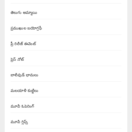
తెలుగు అమ్మాయి
ప్రముఖుల బయోగ్రఫీ
ప్రీ రిలీజ్ ఈవెంట్
ప్రెస్ నోట్
బాలీవుడ్ భామలు
మలయాళీ కుట్టిలు
మూవీ ఓపెనింగ్
మూవీ గ్లిప్స్