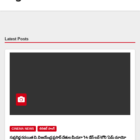
Latest Posts
CINEMA NEWS
లిరికల్ సాంగ్
సుప్రసిద్ధ రచయిత వి. విజయేంద్ర ప్రసాద్ చేతుల మీదుగా ‘14 డేస్ లవ్’లోని ‘ఏమ్ మాయో