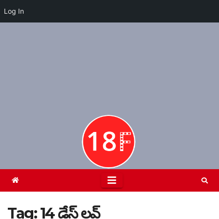
Log In
Skip
to
content
Tag:
14 డేస్ లవ్