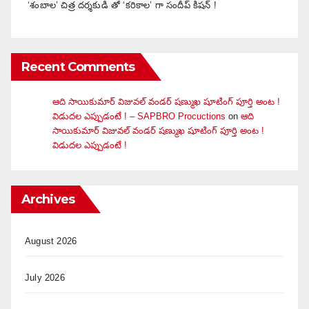
‘శంబాల’ చిత్ర దర్శకుడి తో ‘కరికాల’ గా సందీప్ కిషన్ !
Recent Comments
ఆది సాయికుమార్ విజువ‌ల్ వండ‌ర్ ష‌ణ్ముఖ షూటింగ్ పూర్తి అంట !
విడుదల ఎప్పుడంటే ! – SAPBRO Procuctions
on
ఆది
సాయికుమార్ విజువ‌ల్ వండ‌ర్ ష‌ణ్ముఖ షూటింగ్ పూర్తి అంట !
విడుదల ఎప్పుడంటే !
Archives
August 2026
July 2026