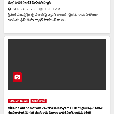
మంగ్లీ పాడిన పాటకి 2 మిలియన్ వ్యూస్
SEP 24, 2023
18FTEAM
శ్రీమణి ఎంటర్టైన్మెంట్స్ పతాకంపై అర్జున్ అంబటి, చైతన్య రావు హీరోలుగా
కొరమీను ఫేమ్ కిశోరి దాత్రక్ హీరోయిన్ గా రవి…
CINEMA NEWS
సింగిల్ లాంచ్
Villains Anthem from Rakshasa Kavyam Out: “రాక్షస కావ్యం” సినిమా
నుంచి రాహుల్ సిప్లిగంజ్, మంగ్లీ, రామ్ మిర్యాల పాడిన విలన్స్ ఆంథెమ్ రిలీజ్!