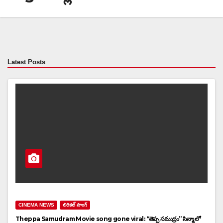
Latest Posts
CINEMA NEWS
లిరికల్ సాంగ్
Theppa Samudram Movie song gone viral: “తెప్ప సముద్రం” సిన్మా లో