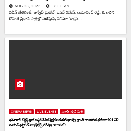
AUG 28, 2023
18FTEAM
నవీన్ బేతిగంటి, అన్వేష్ మైఖేల్, పవన్ రమేష్, దయానంద్ రెడ్డి, కుశాలిని,
రోహిణి ప్రధాన పాత్రల్లో నటిస్తున్న సినిమా “రాక్షస…
CINEMA NEWS
LIVE EVENTS
మూవీ సక్సెస్ మీట్
ధమాకాని బిగ్గెస్ట్ బ్లాక్ బస్టర్ చేసిన ప్రేక్షకులకు బిగ్ థాంక్స్: గ్రాండ్ గా జరిగిన ధమాకా 101 CR
మాసివ్ ఫెస్టివల్ సెలబ్రేషన్స్ లో చిత్ర యూనిట్ !