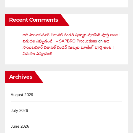
Recent Comments
ఆది సాయికుమార్ విజువ‌ల్ వండ‌ర్ ష‌ణ్ముఖ షూటింగ్ పూర్తి అంట !
విడుదల ఎప్పుడంటే ! – SAPBRO Procuctions
on
ఆది
సాయికుమార్ విజువ‌ల్ వండ‌ర్ ష‌ణ్ముఖ షూటింగ్ పూర్తి అంట !
విడుదల ఎప్పుడంటే !
Archives
August 2026
July 2026
June 2026