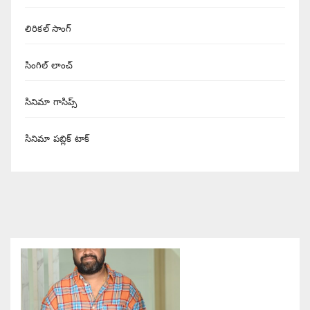
లిరికల్ సాంగ్
సింగిల్ లాంచ్
సినిమా గాసిప్స్
సినిమా పబ్లిక్ టాక్