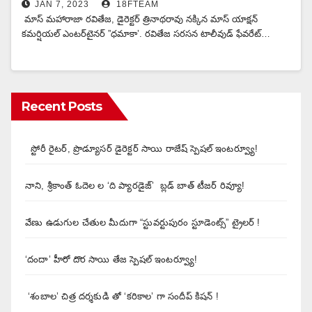
JAN 7, 2023
18FTEAM
మాస్ మహారాజా రవితేజ, డైరెక్టర్ త్రినాథరావు నక్కిన మాస్ యాక్షన్
కమర్షియల్ ఎంటర్‌టైనర్ ”ధమాకా’. రవితేజ సరసన టాలీవుడ్ ఫేవరేట్…
Recent Posts
స్టోరీ రైటర్, ప్రొడ్యూసర్ డైరెక్టర్ సాయి రాజేష్ స్పెషల్ ఇంటర్వ్యూ!
నాని, శ్రీకాంత్ ఓదెల ల ‘ది ప్యారడైజ్’ బ్లడ్ బాత్ టీజర్ రివ్యూ!
వేణు ఉడుగుల చేతుల మీదుగా “స్టువర్టుపురం స్టూడెంట్స్” ట్రైలర్ !
‘దందా’ హీరో దొర సాయి తేజ స్పెషల్ ఇంటర్వ్యూ!
‘శంబాల’ చిత్ర దర్శకుడి తో ‘కరికాల’ గా సందీప్ కిషన్ !