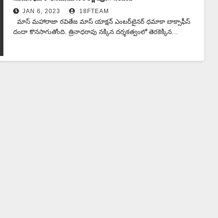
JAN 6, 2023
18FTEAM
మాస్ మహారాజా రవితేజ మాస్ యాక్షన్ ఎంటర్‌టైనర్ ధమాకా బాక్సాఫీస్
దందా కొనసాగుతోంది. త్రినాధరావు నక్కిన దర్శకత్వంలో తెరకెక్కిన…