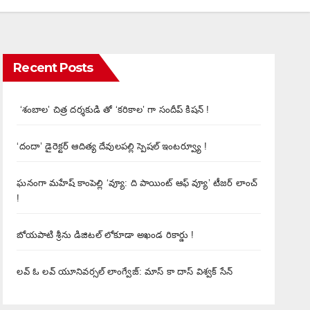
Recent Posts
‘శంబాల’ చిత్ర దర్శకుడి తో ‘కరికాల’ గా సందీప్ కిషన్ !
‘దందా’ డైరెక్ట‌ర్ ఆదిత్య దేవులపల్లి స్పెషల్ ఇంటర్వ్యూ !
ఘనంగా మహేష్ కాంపెల్లి ‘వ్యూ: ది పాయింట్ ఆఫ్ వ్యూ’ టీజర్ లాంచ్
!
బోయపాటి శ్రీను డిజిటల్‌ లోకూడా అఖండ రికార్డు !
లవ్ ఓ లవ్ యూనివర్సల్ లాంగ్వేజ్‌: మాస్ కా దాస్ విశ్వక్ సేన్