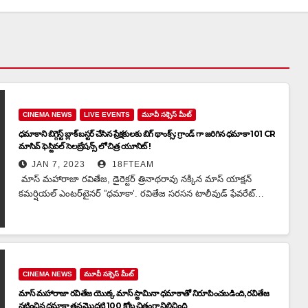
CINEMA NEWS
LIVE EVENTS
మూవీ సక్సెస్ మీట్
ధమాకాని బిగ్గెస్ట్ బ్లాక్ బస్టర్ చేసిన ప్రేక్షకులకు బిగ్ థాంక్స్: గ్రాండ్ గా జరిగిన ధమాకా 101 CR
మాసివ్ ఫెస్టివల్ సెలబ్రేషన్స్ లో చిత్ర యూనిట్ !
JAN 7, 2023
18FTEAM
మాస్ మహారాజా రవితేజ, డైరెక్టర్ త్రినాథరావు నక్కిన మాస్ యాక్షన్
కమర్షియల్ ఎంటర్‌టైనర్ ”ధమాకా’. రవితేజ సరసన టాలీవుడ్ ఫేవరేట్…
CINEMA NEWS
మూవీ సక్సెస్ మీట్
మాస్ మహారాజా రవితేజ యొక్క మాస్ స్టామినా ధమాకాతో నిరూపించబడింది, రవితేజ
నటించిన ధమాకా తన మొదటి 100 కోట్ల చిత్రంగా నిలిచింది