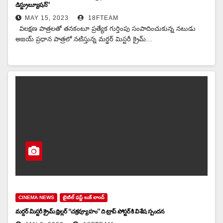
డిస్ట్రుబ్యూషన్”
MAY 15, 2023
18FTEAM
విలక్షణ పాత్రలతో తనకంటూ ప్రత్యేక గుర్తింపు సంపాదించుకున్న నటుడు
అజయ్ ప్రధాన పాత్రలో నటిస్తున్న మర్డర్ మిస్టరీ క్రైమ్…
CINEMA NEWS
టైటిల్ ఫస్ట్ లుక్ లాంచ్
మర్డర్ మిస్టరీ క్రైమ్ థ్రిల్లర్ “చక్రవ్యూహం” ది ట్రాప్ పోస్టర్ కి విశేష స్పందన