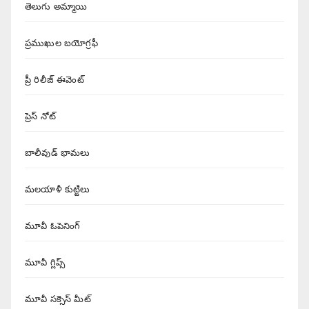
తెలుగు అమ్మాయి
ప్రముఖుల బయోగ్రఫీ
ప్రీ రిలీజ్ ఈవెంట్
ప్రెస్ నోట్
బాలీవుడ్ భామలు
మలయాళీ కుట్టిలు
మూవీ ఓపెనింగ్
మూవీ గ్లిప్స్
మూవీ సక్సెస్ మీట్