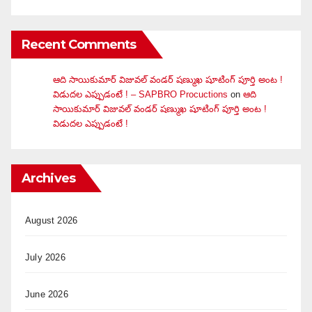
Recent Comments
ఆది సాయికుమార్ విజువ‌ల్ వండ‌ర్ ష‌ణ్ముఖ షూటింగ్ పూర్తి అంట !
విడుదల ఎప్పుడంటే ! – SAPBRO Procuctions
on
ఆది
సాయికుమార్ విజువ‌ల్ వండ‌ర్ ష‌ణ్ముఖ షూటింగ్ పూర్తి అంట !
విడుదల ఎప్పుడంటే !
Archives
August 2026
July 2026
June 2026