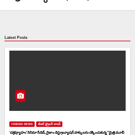
Latest Posts
CINEMA NEWS
టిజర్ ట్రైలర్ లాంచ్
‘చక్రవ్యూహం’ సినిమా సీడెడ్, నైజాం డిస్ట్రుబ్యూషన్ హక్కులను దక్కించుకున్న “మైత్రి మూవీ