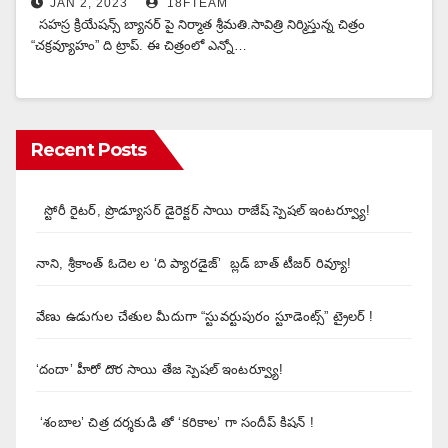
JAN 2, 2023
18FTEAM
సహస్ర క్రియేషన్స్ బ్యానర్ పై నిర్మాత శ్రీమతి.సావిత్రి నిర్మిస్తున్న చిత్రం
“చక్రవ్యూహం” ది ట్రాప్. ఈ చిత్రంలో ఎన్నో…
Recent Posts
స్టోరీ రైటర్, ప్రొడ్యూసర్ డైరెక్టర్ సాయి రాజేష్ స్పెషల్ ఇంటర్వ్యూ!
నాని, శ్రీకాంత్ ఓదెల ల ‘ది ప్యారడైజ్’ బ్లడ్ బాత్ టీజర్ రివ్యూ!
వేణు ఉడుగుల చేతుల మీదుగా “స్టువర్టుపురం స్టూడెంట్స్” ట్రైలర్ !
‘దందా’ హీరో దొర సాయి తేజ స్పెషల్ ఇంటర్వ్యూ!
‘శంబాల’ చిత్ర దర్శకుడి తో ‘కరికాల’ గా సందీప్ కిషన్ !