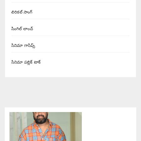
లిరికల్ సాంగ్
సింగిల్ లాంచ్
సినిమా గాసిప్స్
సినిమా పబ్లిక్ టాక్