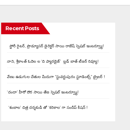
Recent Posts
స్టోరీ రైటర్, ప్రొడ్యూసర్ డైరెక్టర్ సాయి రాజేష్ స్పెషల్ ఇంటర్వ్యూ!
నాని, శ్రీకాంత్ ఓదెల ల ‘ది ప్యారడైజ్’ బ్లడ్ బాత్ టీజర్ రివ్యూ!
వేణు ఉడుగుల చేతుల మీదుగా “స్టువర్టుపురం స్టూడెంట్స్” ట్రైలర్ !
‘దందా’ హీరో దొర సాయి తేజ స్పెషల్ ఇంటర్వ్యూ!
‘శంబాల’ చిత్ర దర్శకుడి తో ‘కరికాల’ గా సందీప్ కిషన్ !