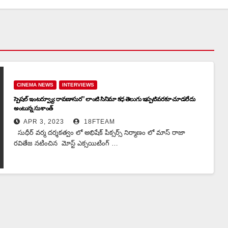
CINEMA NEWS
INTERVIEWS
స్పెషల్ ఇంటర్వ్యూ: రావణాసుర” లాంటి సినిమా కధ తెలుగు ఇప్పటివరకూ చూడలేదు
అంటున్న సుశాంత్
APR 3, 2023
18FTEAM
సుధీర్ వర్మ దర్శకత్వం లో అభిషేక్ పిక్సర్స్ నిర్మాణం లో మాస్ రాజా
రవితేజ నటించిన మోస్ట్ ఎక్సయిటింగ్ …