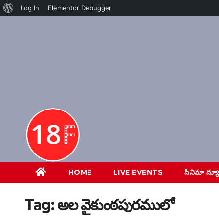
About
Log In
Elementor Debugger
Skip
WordPress
to
content
HOME
LIVE EVENTS
సినిమా న్య
Tag:
అల వైకుంఠపురములో