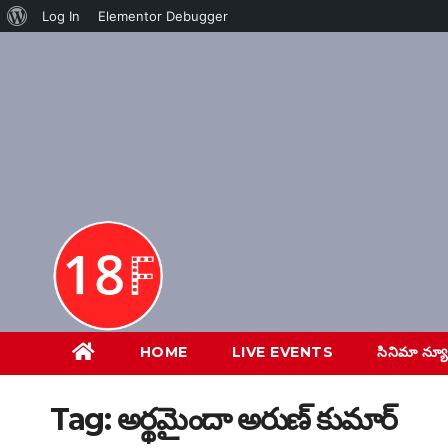
About
Log In
Elementor Debugger
Skip
WordPress
to
content
HOME
LIVE EVENTS
సినిమా న్య
Tag:
అర్థమైందా అరుణ్ కుమార్