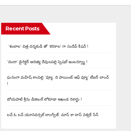
Recent Posts
‘శంబాల’ చిత్ర దర్శకుడి తో ‘కరికాల’ గా సందీప్ కిషన్ !
‘దందా’ డైరెక్ట‌ర్ ఆదిత్య దేవులపల్లి స్పెషల్ ఇంటర్వ్యూ !
ఘనంగా మహేష్ కాంపెల్లి ‘వ్యూ: ది పాయింట్ ఆఫ్ వ్యూ’ టీజర్ లాంచ్
!
బోయపాటి శ్రీను డిజిటల్‌ లోకూడా అఖండ రికార్డు !
లవ్ ఓ లవ్ యూనివర్సల్ లాంగ్వేజ్‌: మాస్ కా దాస్ విశ్వక్ సేన్