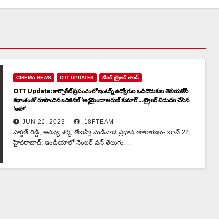
CINEMA NEWS
OTT UPDATES
టిజర్ ట్రైలర్ లాంచ్
OTT Update: కార్పొరేట్ ప్ర‌పంచంలో ఇంట‌ర్న్ ఉద్యోగుల ఒడిదొడుకుల తెలియ‌జేసే
క‌థాంశంతో రూపొందిన ఒరిజినల్ ‘అర్థమైందా అరుణ్ కుమార్’… ట్రైలర్ విడుదల చేసిన
‘ఆహా’
JUN 22, 2023
18FTEAM
హర్షిత్ రెడ్డి, అనన్య శర్మ, తేజస్వి మడివాడ ప్రధాన తాారాగణం- జూన్ 22,
హైదరాబాద్: ఇండియాలో నెంబ‌ర్ వ‌న్ తెలుగు…