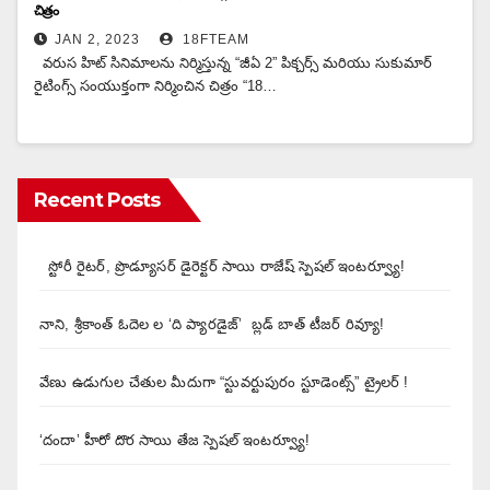
చిత్రం
JAN 2, 2023
18FTEAM
వరుస హిట్ సినిమాలను నిర్మిస్తున్న “జీఏ 2” పిక్చర్స్ మరియు సుకుమార్
రైటింగ్స్ సంయుక్తంగా నిర్మించిన చిత్రం “18…
Recent Posts
స్టోరీ రైటర్, ప్రొడ్యూసర్ డైరెక్టర్ సాయి రాజేష్ స్పెషల్ ఇంటర్వ్యూ!
నాని, శ్రీకాంత్ ఓదెల ల ‘ది ప్యారడైజ్’ బ్లడ్ బాత్ టీజర్ రివ్యూ!
వేణు ఉడుగుల చేతుల మీదుగా “స్టువర్టుపురం స్టూడెంట్స్” ట్రైలర్ !
‘దందా’ హీరో దొర సాయి తేజ స్పెషల్ ఇంటర్వ్యూ!