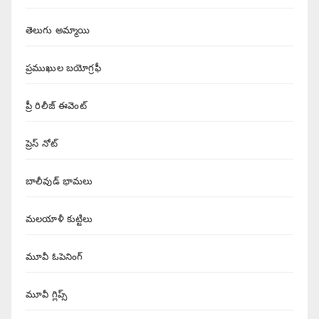
తెలుగు అమ్మాయి
ప్రముఖుల బయోగ్రఫీ
ప్రీ రిలీజ్ ఈవెంట్
ప్రెస్ నోట్
బాలీవుడ్ భామలు
మలయాళీ కుట్టిలు
మూవీ ఓపెనింగ్
మూవీ గ్లిప్స్