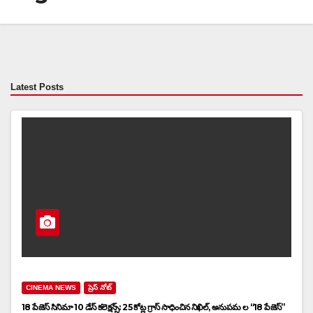
Latest Posts
CINEMA NEWS
ప్రెస్ నోట్
18 పేజెస్ సినిమా 10 డేస్ కలెక్షన్స్: 25 కోట్ల గ్రాస్ సాధించిన నిఖిల్, అనుపమ ల “18 పేజెస్”