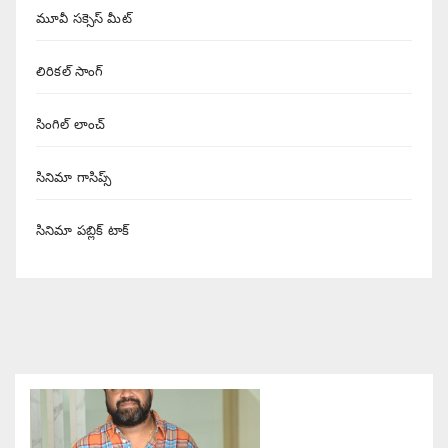
మూవీ సక్సెస్ మీట్
లిరికల్ సాంగ్
సింగిల్ లాంచ్
సినిమా గాసిప్స్
సినిమా పబ్లిక్ టాక్