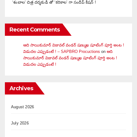
‘శంబాల’ చిత్ర దర్శకుడి తో ‘కరికాల’ గా సందీప్ కిషన్ !
Recent Comments
ఆది సాయికుమార్ విజువ‌ల్ వండ‌ర్ ష‌ణ్ముఖ షూటింగ్ పూర్తి అంట !
విడుదల ఎప్పుడంటే ! – SAPBRO Procuctions
on
ఆది
సాయికుమార్ విజువ‌ల్ వండ‌ర్ ష‌ణ్ముఖ షూటింగ్ పూర్తి అంట !
విడుదల ఎప్పుడంటే !
Archives
August 2026
July 2026