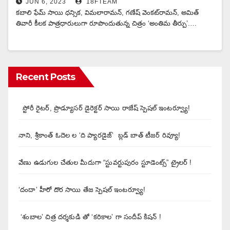
JUN 6, 2023
18FTEAM
కబాలి ఫేమ్ సాయి ధన్సిక, విమలారామన్‌, గణేష్‌ వెంకట్‌రామన్‌, అమిత్‌
తివారీ కీలక పాత్రధారులుగా రూపొందుతున్న చిత్రం ‘అంతిమ తీర్పు’.…
Recent Posts
స్టోరీ రైటర్, ప్రొడ్యూసర్ డైరెక్టర్ సాయి రాజేష్ స్పెషల్ ఇంటర్వ్యూ!
నాని, శ్రీకాంత్ ఓదెల ల ‘ది ప్యారడైజ్’ బ్లడ్ బాత్ టీజర్ రివ్యూ!
వేణు ఉడుగుల చేతుల మీదుగా “స్టువర్టుపురం స్టూడెంట్స్” ట్రైలర్ !
‘దందా’ హీరో దొర సాయి తేజ స్పెషల్ ఇంటర్వ్యూ!
‘శంబాల’ చిత్ర దర్శకుడి తో ‘కరికాల’ గా సందీప్ కిషన్ !