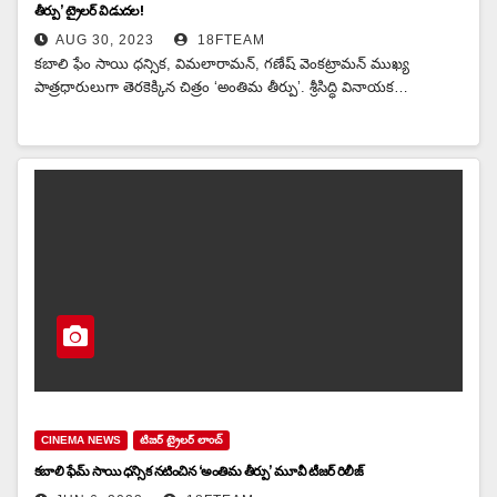
తీర్పు’ ట్రైలర్‌ విడుదల!
AUG 30, 2023
18FTEAM
కబాలి ఫేం సాయి ధన్సిక, విమలారామన్‌, గణేష్‌ వెంకట్రామన్‌ ముఖ్య
పాత్రధారులుగా తెరకెక్కిన చిత్రం ‘అంతిమ తీర్పు’. శ్రీసిద్ధి వినాయక…
CINEMA NEWS
టిజర్ ట్రైలర్ లాంచ్
కబాలి ఫేమ్ సాయి ధన్సిక నటించిన ‘అంతిమ తీర్పు’ మూవీ టీజర్ రిలీజ్