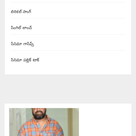
లిరికల్ సాంగ్
సింగిల్ లాంచ్
సినిమా గాసిప్స్
సినిమా పబ్లిక్ టాక్