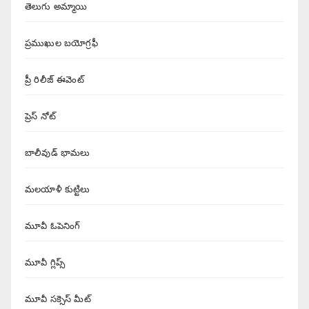
తెలుగు అమ్మాయి
ప్రముఖుల బయోగ్రఫీ
ప్రీ రిలీజ్ ఈవెంట్
ప్రెస్ నోట్
బాలీవుడ్ భామలు
మలయాళీ కుట్టిలు
మూవీ ఓపెనింగ్
మూవీ గ్లిప్స్
మూవీ సక్సెస్ మీట్