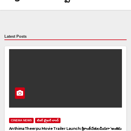
Latest Posts
CINEMA NEWS
టిజర్ ట్రైలర్ లాంచ్
AnthimaTheerpu Movie Trailer Launch: శ్రీకాంత్‌ చేతులమీదుగా ‘అంతిమ