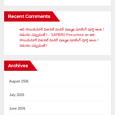
Recent Comments
ఆది సాయికుమార్ విజువ‌ల్ వండ‌ర్ ష‌ణ్ముఖ షూటింగ్ పూర్తి అంట !
విడుదల ఎప్పుడంటే ! – SAPBRO Procuctions
on
ఆది
సాయికుమార్ విజువ‌ల్ వండ‌ర్ ష‌ణ్ముఖ షూటింగ్ పూర్తి అంట !
విడుదల ఎప్పుడంటే !
Archives
August 2026
July 2026
June 2026