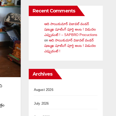
Recent Comments
ఆది సాయికుమార్ విజువ‌ల్ వండ‌ర్
ష‌ణ్ముఖ షూటింగ్ పూర్తి అంట ! విడుదల
ఎప్పుడంటే ! – SAPBRO Procuctions
on
ఆది సాయికుమార్ విజువ‌ల్ వండ‌ర్
ష‌ణ్ముఖ షూటింగ్ పూర్తి అంట ! విడుదల
ఎప్పుడంటే !
Archives
చి
August 2026
July 2026
్రం