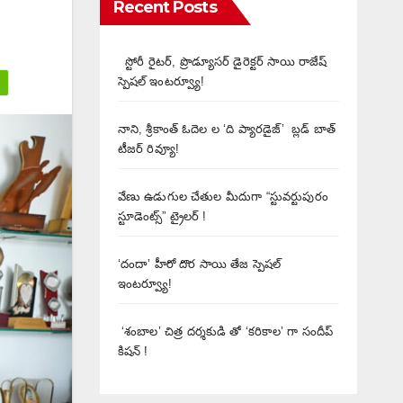
Recent Posts
స్టోరీ రైటర్, ప్రొడ్యూసర్ డైరెక్టర్ సాయి రాజేష్
స్పెషల్ ఇంటర్వ్యూ!
నాని, శ్రీకాంత్ ఓదెల ల ‘ది ప్యారడైజ్’ బ్లడ్ బాత్
టీజర్ రివ్యూ!
వేణు ఉడుగుల చేతుల మీదుగా “స్టువర్టుపురం
స్టూడెంట్స్” ట్రైలర్ !
‘దందా’ హీరో దొర సాయి తేజ స్పెషల్
ఇంటర్వ్యూ!
‘శంబాల’ చిత్ర దర్శకుడి తో ‘కరికాల’ గా సందీప్
కిషన్ !