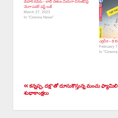
మెహర్ రమేష్ – బాబీ చేతుల మీదుగా చిరంజీవిపై
‘మెగా పవర్’ ఫస్ట్ లుక్
March 27, 2023
In "Cinema News"
ఎర్రచీర – ది బ
February 7
In "Cinema
Post
కన్నప్ప, దక్ష”తో దూసుకొస్తున్న మంచు ఫ్యామి
శుభాకాంక్షలు
navigation