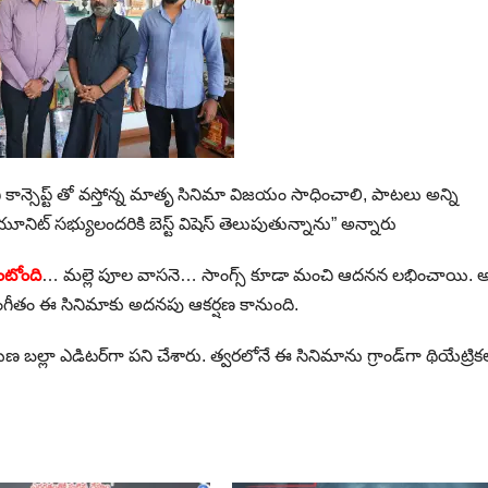
కాన్సెప్ట్ తో వస్తోన్న మాతృ సినిమా విజయం సాధించాలి, పాటలు అన్ని
నిట్ సభ్యులందరికి బెస్ట్ విషెస్ తెలుపుతున్నాను” అన్నారు
ంటోంది
… మల్లె పూల వాసనె… సాంగ్స్ కూడా మంచి ఆదనన లభించాయి. అన
్ర సంగీతం ఈ సినిమాకు అదనపు ఆకర్షణ కానుంది.
బల్లా ఎడిటర్‌గా పని చేశారు. త్వరలోనే ఈ సినిమాను గ్రాండ్‌గా థియేట్రికల