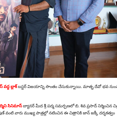
వద్ద బ్లాక్
బస్టర్ విజయాన్ని సొంతం చేసుకున్నాయి. మాతృ దేవో భవ నుం
్మిని సినిమాస్
బ్యానర్ మీద శ్రీ పద్మ సమర్పణలో బి. శివ ప్రసాద్ నిర్మించిన చిత
 వంటి వారు ముఖ్య పాత్రల్లో నటించిన ఈ చిత్రానికి జాన్ జక్కీ దర్శకత్వం