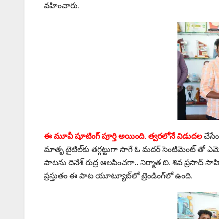
వహించారు.
ఈ మూవీ షూటింగ్ పూర్తి అయింది. త్వరలోనే విడుదల
చేసేం
మాతృ టైటిల్‌కు తగ్గట్టుగా సాగే ఓ మదర్ సెంటిమెంట్ తో 
పాటను దినేశ్ రుద్ర ఆలపించగా.. నిర్మాత బి. శివ ప్రసాద్ 
ప్రస్తుతం ఈ పాట యూట్యూబ్‌లో ట్రెండింగ్‌లో ఉంది.