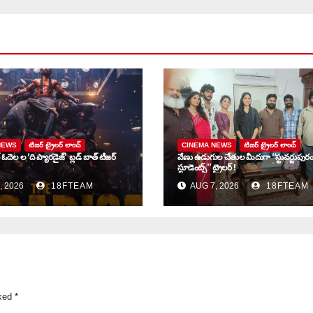
NEWS
టిజర్ ట్రైలర్ లాంచ్
CINEMA NEWS
టిజర్ ట్రైలర్ లాంచ్
త్ ఓదెల ల ‘ది ప్యారడైజ్’ బ్లడ్ బాత్ టీజర్
వేణు ఉడుగుల చేతుల మీదుగా “స్టువర్టుపుర
స్టూడెంట్స్” ట్రైలర్ !
, 2026
18FTEAM
AUG 7, 2026
18FTEAM
rked
*