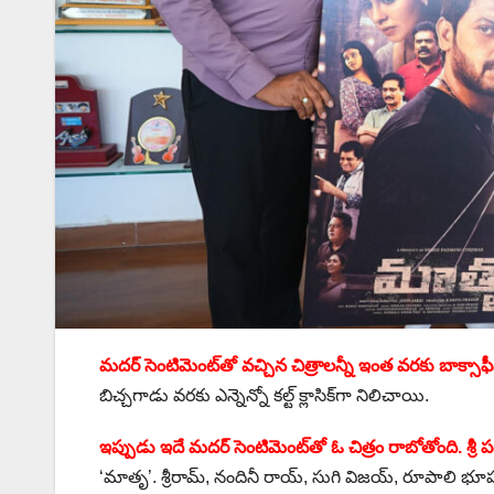
మదర్ సెంటిమెంట్‌తో వచ్చిన చిత్రాలన్నీ ఇంత వరకు బాక్సాఫీస్ 
బిచ్చగాడు వరకు ఎన్నెన్నో కల్ట్ క్లాసిక్‌గా నిలిచాయి.
ఇప్పుడు ఇదే మదర్ సెంటిమెంట్‌తో ఓ చిత్రం రాబోతోంది. శ్రీ పద
‘మాతృ’. శ్రీరామ్, నందినీ రాయ్, సుగి విజయ్, రూపాలి భూషణ్