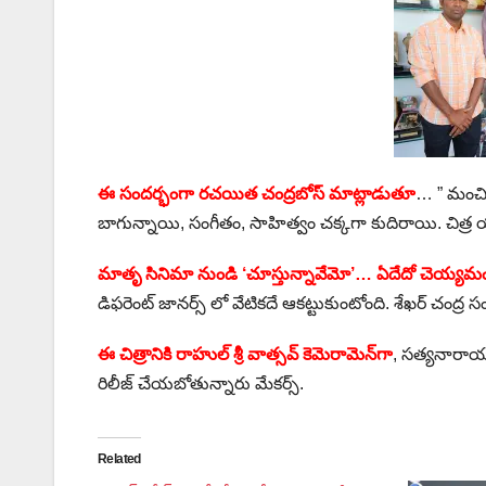
ఈ సందర్భంగా రచయిత చంద్రబోస్ మాట్లాడుతూ
… ” మంచి 
బాగున్నాయి, సంగీతం, సాహిత్వం చక్కగా కుదిరాయి. చిత్ర యూ
మాతృ సినిమా నుండి ‘చూస్తున్నావేమో’… ఏదేదో చెయ్యమ
డిఫరెంట్ జానర్స్ లో వేటికదే ఆకట్టుకుంటోంది. శేఖర్ చంద
ఈ చిత్రానికి రాహుల్ శ్రీ వాత్సవ్ కెమెరామెన్‌గా
, సత్యనారాయణ 
రిలీజ్ చేయబోతున్నారు మేకర్స్.
Related