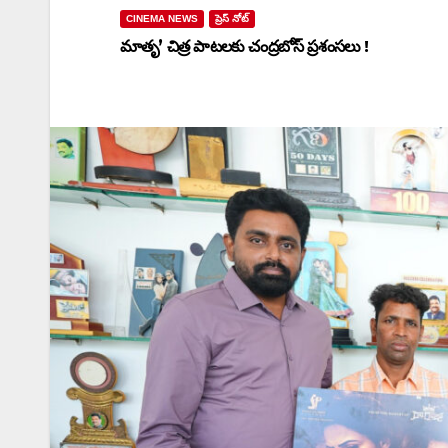
CINEMA NEWS
ప్రెస్ నోట్
మాతృ’ చిత్ర పాటలకు చంద్రబోస్ ప్రశంసలు !