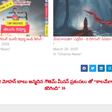
ిగినింగ్’ మూవీ రివ్యూ అండ్ రేటింగ్ !
వేసవి కానుకగా “ఎర్రచీర – ది బిగినింగ్” సినిమా రి
, 2026
!
 News"
March 20, 2025
In "Cinema News"
లి! మోహన్ బాబు జన్మదిన
గౌతమ్ మీనన్ ప్రశంసలు తో “కాలమేగ
కరిగింది”