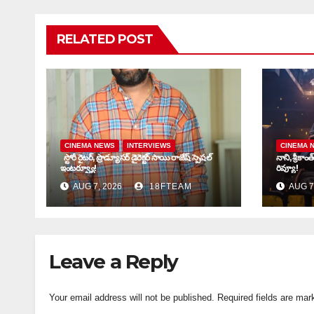
RELATED POST
CINEMA NEWS
INTERVIEWS
CINEMA 
స్టోరీ రైటర్, ప్రొడ్యూసర్ డైరెక్టర్ సాయి రాజేష్ స్పెషల్
నాని, శ్రీకాం
ఇంటర్వ్యూ!
రివ్యూ!
AUG 7, 2026
18FTEAM
AUG 7
Leave a Reply
Your email address will not be published.
Required fields are ma