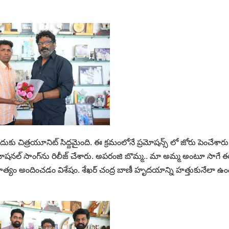
దుకు చిత్రయూనిట్ సిద్దమైంది. ఈ క్రమంలోనే ప్రమోషన్స్ లో జోరు పెంచేశారు
ఎమోషనల్ సాంగ్‌ను రిలీజ్ చేశారు. అపరంజి బొమ్మ.. మా అమ్మ అంటూ సాగే 
సాహిత్యం అందించడం విశేషం. శేఖర్ చంద్ర బాణీ హృదయాన్ని హత్తుకునేలా ఉంద