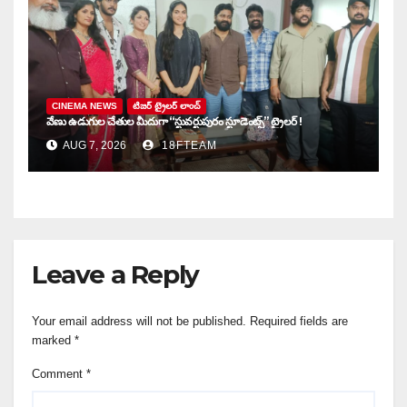
CINEMA NEWS
టిజర్ ట్రైలర్ లాంచ్
వేణు ఉడుగుల చేతుల మీదుగా “స్టువర్టుపురం స్టూడెంట్స్” ట్రైలర్ !
AUG 7, 2026
18FTEAM
Leave a Reply
Your email address will not be published.
Required fields are
marked
*
Comment
*