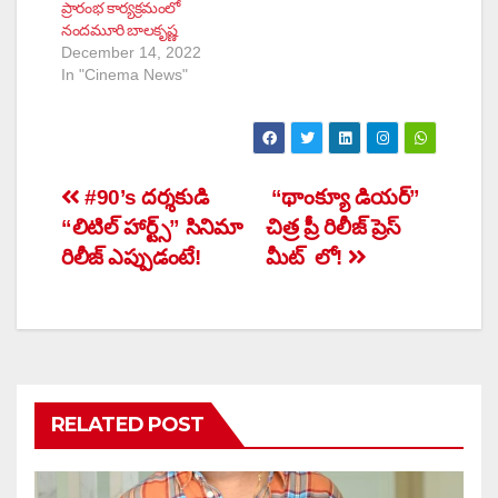
ప్రారంభ కార్యక్రమంలో
నందమూరి బాలకృష్ణ
December 14, 2022
In "Cinema News"
Post
#90’s దర్శకుడి
“థాంక్యూ డియర్”
“లిటిల్ హార్ట్స్” సినిమా
చిత్ర ప్రీ రిలీజ్ ప్రెస్
navigation
రిలీజ్ ఎప్పుడంటే!
మీట్ లో!
RELATED POST