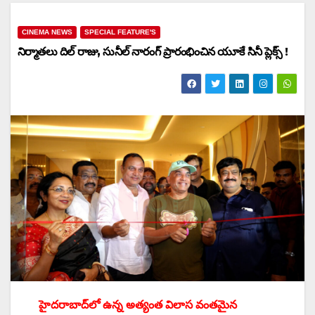
CINEMA NEWS
SPECIAL FEATURE'S
నిర్మాతలు దిల్‌ రాజు, సునీల్‌ నారంగ్‌ ప్రారంభించిన యూకే సినీ ప్లెక్స్‌ !
హైదరాబాద్‌లో ఉన్న అత్యంత విలాస వంతమైన