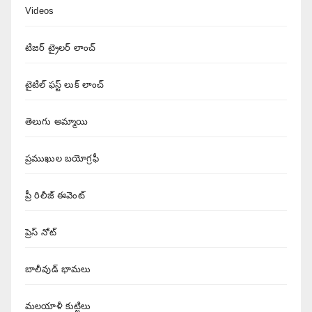
Videos
టిజర్ ట్రైలర్ లాంచ్
టైటిల్ ఫస్ట్ లుక్ లాంచ్
తెలుగు అమ్మాయి
ప్రముఖుల బయోగ్రఫీ
ప్రీ రిలీజ్ ఈవెంట్
ప్రెస్ నోట్
బాలీవుడ్ భామలు
మలయాళీ కుట్టిలు