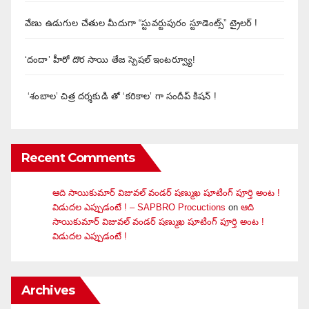
వేణు ఉడుగుల చేతుల మీదుగా “స్టువర్టుపురం స్టూడెంట్స్” ట్రైలర్ !
‘దందా’ హీరో దొర సాయి తేజ స్పెషల్ ఇంటర్వ్యూ!
‘శంబాల’ చిత్ర దర్శకుడి తో ‘కరికాల’ గా సందీప్ కిషన్ !
Recent Comments
ఆది సాయికుమార్ విజువ‌ల్ వండ‌ర్ ష‌ణ్ముఖ షూటింగ్ పూర్తి అంట !
విడుదల ఎప్పుడంటే ! – SAPBRO Procuctions
on
ఆది
సాయికుమార్ విజువ‌ల్ వండ‌ర్ ష‌ణ్ముఖ షూటింగ్ పూర్తి అంట !
విడుదల ఎప్పుడంటే !
Archives