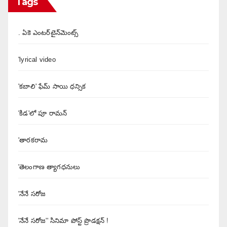
Tags
. ఏకె ఎంటర్‌టైన్‌మెంట్స్
'lyrical video
'కబాలి' ఫేమ్ సాయి ధన్సిక
'కిడ'లో పూ రామన్
'తారకరామ
'తెలంగాణ త్యాగధనులు
'నేనే సరోజ
'నేనే సరోజ'' సినిమా పోస్ట్ ప్రొడక్షన్ !