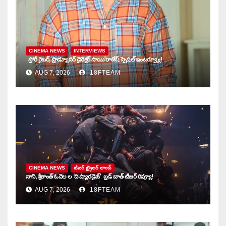
CINEMA NEWS
INTERVIEWS
స్టోరీ రైటర్, ప్రొడ్యూసర్ డైరెక్టర్ సాయి రాజేష్ స్పెషల్ ఇంటర్వ్యూ!
AUG 7, 2026
18FTEAM
CINEMA NEWS
టిజర్ ట్రైలర్ లాంచ్
నాని, శ్రీకాంత్ ఓదెల ల ‘ది ప్యారడైజ్’ బ్లడ్ బాత్ టీజర్ రివ్యూ!
AUG 7, 2026
18FTEAM