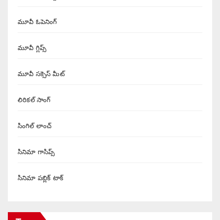
మూవీ ఓపెనింగ్
మూవీ గ్లిప్స్
మూవీ సక్సెస్ మీట్
లిరికల్ సాంగ్
సింగిల్ లాంచ్
సినిమా గాసిప్స్
సినిమా పబ్లిక్ టాక్