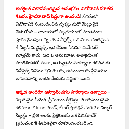
అత్యంత విలాసవంతమైన అనుభవం. వినోదానికి నూతన
శిఖరం. హైదరాబాద్ సిద్ధంగా ఉండండి
! నగరంలో
వినోదానికి సంబంధించిన దృశ్యం మరో మెట్టు పైకి
వెళుతోంది – నాచారంలో హృదయంలో నూతనంగా
ప్రారంభమవుతున్న UK సినీప్లెక్స్, ఒక విలాసవంతమైన
4-స్క్రీన్ మల్టిప్లెక్స్. ఇది కేవలం సినిమా థియేటర్
మాత్రమే కాదు, ఇది ఓ అనుభూతి. అత్యాధునిక
సాంకేతికతతో పాటు, అత్యుత్తమ సౌకర్యాలు కలిగిన ఈ
సినీప్లెక్స్ సినిమా ప్రేమికులకు, కుటుంబాలకు ప్రీమియం
అనుభవాన్ని అందించేందుకు సిద్ధంగా ఉంది.
ఇక్కడ అందరూ ఆస్వాదించగల సౌకర్యాలు ఉన్నాయి
–
మృదువైన సీటింగ్, ప్రీమియం రీక్లైనర్లు, సౌకర్యవంతమైన
సోఫాలు, Atmos సౌండ్, లేజర్ ప్రొజెక్షన్ మరియు సిల్వర్
స్క్రీన్లు – ప్రతి అంశం ప్రేక్షకులను ఒక సినిమాటిక్
ప్రపంచంలోకి తీసుకెళ్లేలా రూపొందించబడింది.