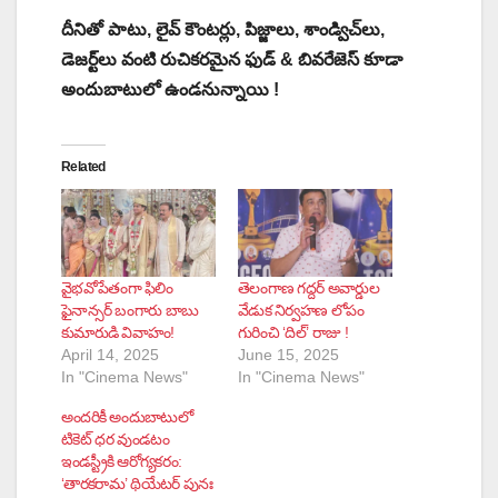
దీనితో పాటు, లైవ్ కౌంటర్లు, పిజ్జాలు, శాండ్విచ్‌లు,
డెజర్ట్‌లు వంటి రుచికరమైన ఫుడ్ & బివరేజెస్ కూడా
అందుబాటులో ఉండనున్నాయి !
Related
వైభవోపేతంగా ఫిలిం
తెలంగాణ గద్దర్‌ అవార్డుల
ఫైనాన్సర్ బంగారు బాబు
వేడుక నిర్వహణ లోపం
కుమారుడి వివాహం!
గురించి ‘దిల్’ రాజు !
April 14, 2025
June 15, 2025
In "Cinema News"
In "Cinema News"
అందరికీ అందుబాటులో
టికెట్ ధర వుండటం
ఇండస్ట్రీకి ఆరోగ్యకరం:
‘తారకరామ’ థియేటర్ పునః