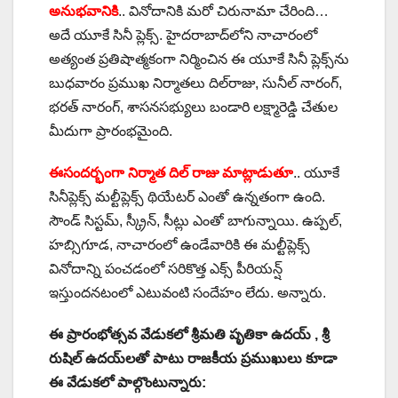
అనుభవానికి
.. వినోదానికి మరో చిరునామా చేరింది…
అదే యూకే సినీ ప్లెక్స్‌. హైదరాబాద్‌లోని నాచారంలో
అత్యంత ప్రతిషాత్మకంగా నిర్మించిన ఈ యూకే సినీ ప్లెక్స్‌ను
బుధవారం ప్రముఖ నిర్మాతలు దిల్‌రాజు, సునీల్‌ నారంగ్‌,
భరత్‌ నారంగ్‌, శాసనసభ్యులు బండారి లక్ష్మారెడ్డి చేతుల
మీదుగా ప్రారంభమైంది.
ఈసందర్భంగా నిర్మాత దిల్‌ రాజు మాట్లాడుతూ
.. యూకే
సినీప్లెక్స్‌ మల్టీప్లెక్స్‌ థియేటర్‌ ఎంతో ఉన్నతంగా ఉంది.
సౌండ్‌ సిస్టమ్‌, స్క్రీన్‌, సీట్లు ఎంతో బాగున్నాయి. ఉప్పల్‌,
హబ్సిగూడ, నాచారంలో ఉండేవారికి ఈ మల్టీప్లెక్స్‌
వినోదాన్ని పంచడంలో సరికొత్త ఎక్స్‌ పీరియన్ష్‌
ఇస్తుందనటంలో ఎటువంటి సందేహం లేదు. అన్నారు.
ఈ ప్రారంభోత్సవ వేడుకలో శ్రీమతి పృతికా ఉదయ్ , శ్రీ
రుషిల్ ఉదయ్‌లతో పాటు రాజకీయ ప్రముఖులు కూడా
ఈ వేడుకలో పాల్గొంటున్నారు: