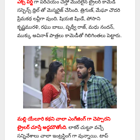
ఎక్స్ పర్ట్
గా పరిచయం చేస్తో మొదలైన ట్రైలర్ కామెడీ
సస్పెన్స్ థ్రిల్ తో మెస్మరైజ్ చేసింది. త్రిగుణ్, మేఘా చౌదరి
ప్రేమకథ లవ్లీగా వుంది. షియజి షిండే, పోసాని
కృష్ణమురళి, రఘు బాబు, పృథ్వీ రాజ్, మధు నందన్,
ముక్కు అవినాశ్ పాత్రలు కామెడీతో గిలిగింతలు పెట్టారు.
మల్లి యేలూరి కథని చాలా ఎంగేజింగ్ గా చెప్పారని
ట్రైలర్ చూస్తే అర్ధమౌతోంది
. లాకర్ చుట్టూ వచ్చే
సన్నివేశాలు చాలా ఇంట్రస్టింగ్ గా వున్నాయి. టాప్