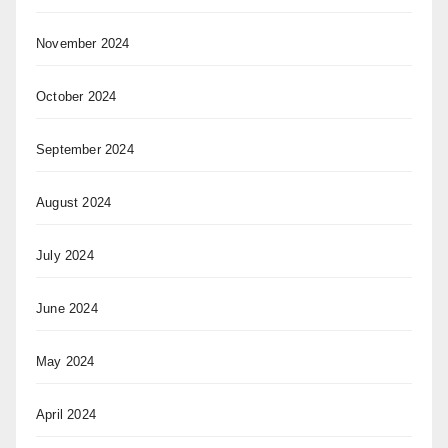
November 2024
October 2024
September 2024
August 2024
July 2024
June 2024
May 2024
April 2024