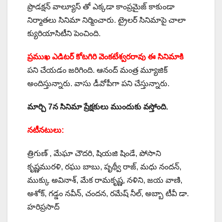
ప్రొడక్షన్ వాల్యూస్ తో ఎక్కడా కాంప్రమైజ్ కాకుండా
నిర్మాతలు సినిమా నిర్మించారు. ట్రైలర్ సినిమాపై చాలా
క్యురియాసిటీని పెంచింది.
ప్రముఖ ఎడిటర్ కోటగిరి వెంకటేశ్వరరావు ఈ సినిమాకి
పని చేయడం జరిగింది. ఆనంద్ మంత్ర మ్యూజిక్
అందిస్తున్నారు. వాసు డీవోపీగా పని చేస్తున్నారు.
మార్చి 7న సినిమా ప్రేక్షకులు ముందుకు వస్తోంది.
నటీనటులు:
త్రిగుణ్ , మేఘా చౌదరి, షియజి షిండే, పోసాని
కృష్ణమురళి, రఘు బాబు, పృథ్వీ రాజ్, మధు నందన్,
ముక్కు అవినాశ్, మేక రామకృష్ణ, నళిని, జయ వాణి,
అశోక్, గడ్డం నవీన్, చందన, రమేష్ నీల్, అబ్బా టీవీ డా.
హరిప్రసాద్