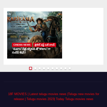
'రుద్రంగి' సినిమా రివ్యూ
'రౌడీ అల్లుడు
'శబరి
CINEMA NEWS
టైటిల్ ఫస్ట్ లుక్ లాంచ్
'శబ్దం'
‘శంబాల’ చిత్ర దర్శకుడి తో ‘కరికాల’ గా
‘ద
సందీప్ కిషన్ !
ఇ
'సప్త సాగరాలు దాటి సైడ్ ఎ
'హంట్'
'హంట్' సినిమా సాంగ్స్
18F MOVIES | Latest telugu movies news |Telugu new movies for
release | Telugu movies 2023| Today Telugu movies news
‘అఖండ’