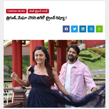
CINEMA NEWS
టిజర్ ట్రైలర్ లాంచ్
త్రిగుణ్, మేఘా చౌదరి జిగేల్’ ట్రైలర్ రివ్యూ !