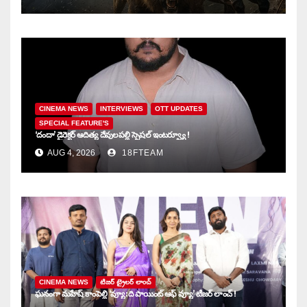
CINEMA NEWS
INTERVIEWS
OTT UPDATES
SPECIAL FEATURE'S
‘దందా’ డైరెక్ట‌ర్ ఆదిత్య దేవులపల్లి స్పెషల్ ఇంటర్వ్యూ !
AUG 4, 2026
18FTEAM
CINEMA NEWS
టిజర్ ట్రైలర్ లాంచ్
ఘనంగా మహేష్ కాంపెల్లి ‘వ్యూ: ది పాయింట్ ఆఫ్ వ్యూ’ టీజర్ లాంచ్ !