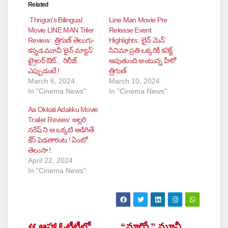
Related
Thrigun’s Bilingual
Line Man Movie Pre
Movie LINE MAN Triler
Release Event
Review : త్రిగుణ్ తెలుగు-
Highlights: ‘లైన్ మెన్’
కన్నడ మూవీ ‘లైన్ మ్యాన్’
సినిమా ప్రతి ఒక్కరికీ కనెక్ట్
ట్రైలర్ ఔట్.. రిలీజ్
అవుతుంది అంటున్న హీరో
ఎప్పుడంటే !
త్రిగుణ్
March 6, 2024
March 10, 2024
In "Cinema News"
In "Cinema News"
Aa Okkati Adakku Movie
Trailer Review: అల్లరి
నరేష్ ని ఆ ఒక్కటి అడిగితే
కేస్ పెడతారంట ! ఏంటో
తెలుసా !
April 22, 2024
In "Cinema News"
ఆహా ఓటీటీలో
“మార్కో” మూవీ