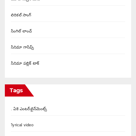
లిరికల్ సాంగ్
సింగిల్ లాంచ్
సినిమా గాసిప్స్
సినిమా పబ్లిక్ టాక్
Tags
. ఏకె ఎంటర్‌టైన్‌మెంట్స్
'lyrical video