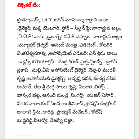
టెక్నికల్ టీం:
ప్రొడ్యూసర్స్: Dr Y. జగన్ మోహన్నాగార్జున అల్లం
,డైరెక్టర్: మల్లి యేలూరి ,స్టోరీ – స్క్రీన్ ప్లే: నాగార్జున అల్లం
,D.O.P: వాసు ,డైలాగ్స్: రమేశ్ చెప్పాల, నాగార్జున అల్లం
,మ్యూజిక్ డైరక్టర్: ఆనంద్ మంత్ర ,ఎడిటింగ్ : కోటగిరి
వెంకటేశ్వరరావు ,అసోషియేట్ ఎడిటర్: ఎన్ శ్రీను బాబు
,డ్యాన్స్ /కోరియోగ్రఫీ : చంద్ర కిరణ్ ,ఫైట్స్/స్టంట్స్ : డ్రాగన్
ప్రకాష్ , మల్లి,చీఫ్ అసోసియేట్ డైరెక్టర్ :నెప్పలి మురళీ
కృష్ణ ,అసోసియేట్ డైరెక్టర్స్: అదృష్ట దీపక్, కంచర్ల నవీన్
కుమార్, తేజ శ్రీ దుర్గ సాయి కృష్ణ. ఏలూరి ,లిరిక్స్ :
భాస్కర భట్ల, ఆనంద్ మంత్ర ,సింగర్స్: యజిన్ నిసార్ ,
హారిక నారాయణ్ సిందూజ శ్రీనివాస్,ప్రొడక్షన్ కంట్రోలర్:
బాలాజీ శ్రీను. కారెడ్ల ,ప్రొడక్షన్ మేనేజర్ : కోటేష్
బుద్ధిరెడ్డి,పీఆర్వో: తేజస్వి సజ్జా.