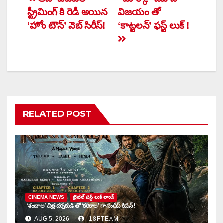
Post
స్ట్రీమింగ్ కి రెడీ అయిన
విజయం తో
navigation
‘హోం టౌన్’ వెబ్ సిరీస్!
‘కాట్టలన్’ ఫస్ట్ లుక్ !
RELATED POST
CINEMA NEWS
టైటిల్ ఫస్ట్ లుక్ లాంచ్
‘శంబాల’ చిత్ర దర్శకుడి తో ‘కరికాల’ గా సందీప్ కిషన్ !
AUG 5, 2026
18FTEAM