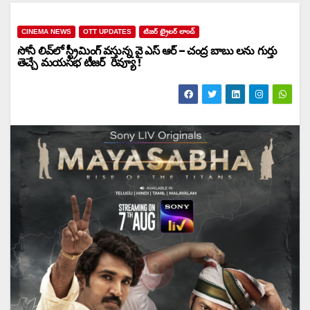
CINEMA NEWS
OTT UPDATES
టిజర్ ట్రైలర్ లాంచ్
సోనీ లివ్‌లో స్ట్రీమింగ్ వస్తున్న వై ఎస్ ఆర్ – చంద్ర బాబు లను గుర్తు
తెచ్చే మయసభ టీజర్ రివ్యూ !