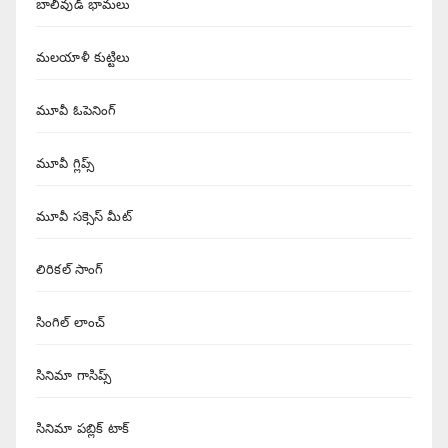
బాలీవుడ్ భామలు
మలయాళీ కుట్టిలు
మూవీ ఓపెనింగ్
మూవీ గ్లిప్స్
మూవీ సక్సెస్ మీట్
లిరికల్ సాంగ్
సింగిల్ లాంచ్
సినిమా గాసిప్స్
సినిమా పబ్లిక్ టాక్