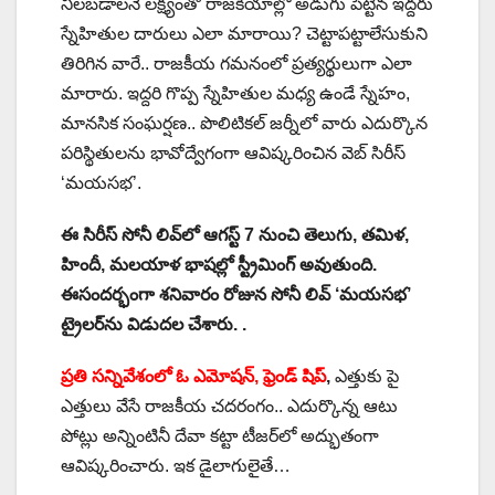
నిలబడాలనే లక్ష్యంతో రాజకీయాల్లో అడుగు పెట్టిన ఇద్దరు
స్నేహితుల దారులు ఎలా మారాయి? చెట్టాపట్టాలేసుకుని
తిరిగిన వారే.. రాజకీయ గమనంలో ప్రత్యర్థులుగా ఎలా
మారారు. ఇద్దరి గొప్ప స్నేహితుల మధ్య ఉండే స్నేహం,
మానసిక సంఘర్షణ.. పొలిటికల్ జర్నీలో వారు ఎదుర్కొన
పరిస్థితులను భావోద్వేగంగా ఆవిష్కరించిన వెబ్ సిరీస్
‘మయసభ’.
ఈ సిరీస్ సోనీ లివ్‌లో ఆగస్ట్ 7 నుంచి తెలుగు, తమిళ,
హిందీ, మలయాళ భాషల్లో స్ట్రీమింగ్ అవుతుంది.
ఈసందర్భంగా శనివారం రోజున సోనీ లివ్ ‘మయసభ’
ట్రైలర్‌ను విడుదల చేశారు. .
ప్రతి సన్నివేశంలో ఓ ఎమోషన్, ఫ్రెండ్ షిప్
,
ఎత్తుకు పై
ఎత్తులు వేసే రాజకీయ చదరంగం.. ఎదుర్కొన్న ఆటు
పోట్లు అన్నింటినీ దేవా కట్టా టీజర్‌లో అద్భుతంగా
ఆవిష్కరించారు. ఇక డైలాగులైతే…