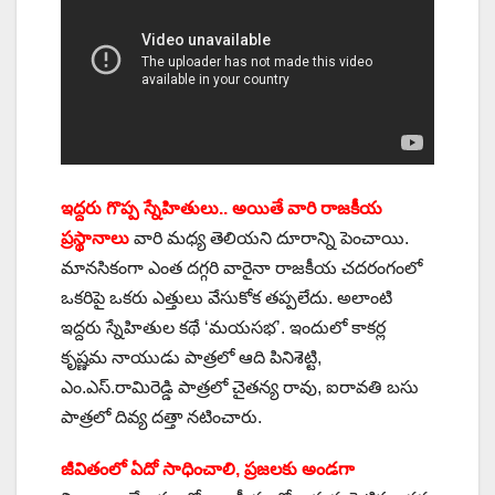
ఇద్దరు గొప్ప స్నేహితులు.. అయితే వారి రాజకీయ
ప్రస్థానాలు
వారి మధ్య తెలియని దూరాన్ని పెంచాయి.
మానసికంగా ఎంత దగ్గరి వారైనా రాజకీయ చదరంగంలో
ఒకరిపై ఒకరు ఎత్తులు వేసుకోక తప్పలేదు. అలాంటి
ఇద్దరు స్నేహితుల కథే ‘మయసభ’. ఇందులో కాకర్ల
కృష్ణమ నాయుడు పాత్రలో ఆది పినిశెట్టి,
ఎం.ఎస్.రామిరెడ్డి పాత్రలో చైతన్య రావు, ఐరావతి బసు
పాత్రలో దివ్య దత్తా నటించారు.
జీవితంలో ఏదో సాధించాలి, ప్రజలకు అండగా