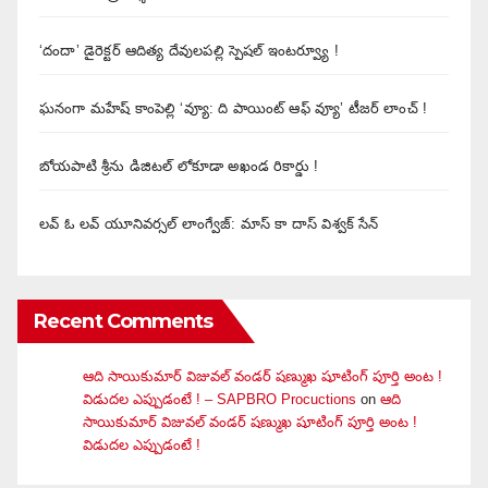
‘దందా’ డైరెక్ట‌ర్ ఆదిత్య దేవులపల్లి స్పెషల్ ఇంటర్వ్యూ !
ఘనంగా మహేష్ కాంపెల్లి ‘వ్యూ: ది పాయింట్ ఆఫ్ వ్యూ’ టీజర్ లాంచ్ !
బోయపాటి శ్రీను డిజిటల్‌ లోకూడా అఖండ రికార్డు !
లవ్ ఓ లవ్ యూనివర్సల్ లాంగ్వేజ్‌: మాస్ కా దాస్ విశ్వక్ సేన్
Recent Comments
ఆది సాయికుమార్ విజువ‌ల్ వండ‌ర్ ష‌ణ్ముఖ షూటింగ్ పూర్తి అంట !
విడుదల ఎప్పుడంటే ! – SAPBRO Procuctions
on
ఆది
సాయికుమార్ విజువ‌ల్ వండ‌ర్ ష‌ణ్ముఖ షూటింగ్ పూర్తి అంట !
విడుదల ఎప్పుడంటే !