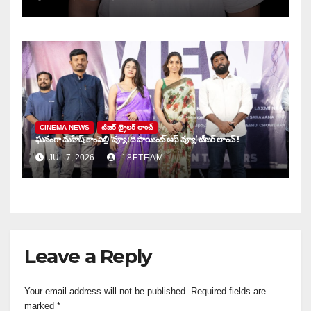
CINEMA NEWS
టిజర్ ట్రైలర్ లాంచ్
ఘనంగా మహేష్ కాంపెల్లి ‘వ్యూ: ది పాయింట్ ఆఫ్ వ్యూ’ టీజర్ లాంచ్ !
JUL 7, 2026
18FTEAM
Leave a Reply
Your email address will not be published.
Required fields are
marked
*