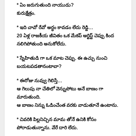
* ఏం జరుగుతుంది నాయుడు?
కురుక్షేత్రం.
* ఇది చావో రేవో అర్ధం కావడం లేదు రెడ్డి…
20 ఏళ్ల రాజకీయ జీవితం ఒక మేకప్ ఆర్టిస్ట్ చెప్పు కింద
నలిగిపోతుంది అనుకోలేదు.
* స్నేహితుడి గా ఒక మాట చెప్పు. ఈ ఉచ్చు నుంచి
బయటపడతానంటావా?
* ఈరోజు నువ్వు గెలిస్తే…
ఆ గెలుపు నా చేతిలో వెన్నుపోటు అనే బాణం గా
మారుతుంది.
ఆ బాణం నిన్ను ఓడించేంత వరకు వాడుతూనే ఉంటాను.
* చివరికి పిల్లనిచ్చిన మామ తోనే ఉనికి కోసం
పోరాడుతున్నాను. వేరే దారి లేదు.