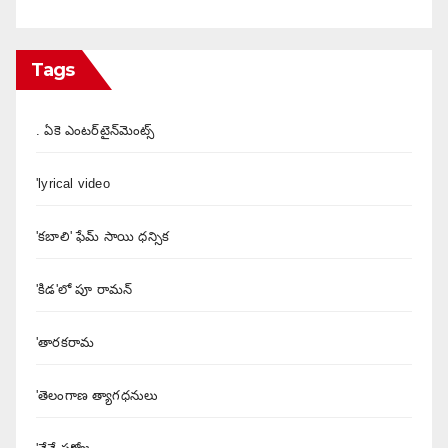
Tags
. ఏకె ఎంటర్‌టైన్‌మెంట్స్
'lyrical video
'కబాలి' ఫేమ్ సాయి ధన్సిక
'కిడ'లో పూ రామన్
'తారకరామ
'తెలంగాణ త్యాగధనులు