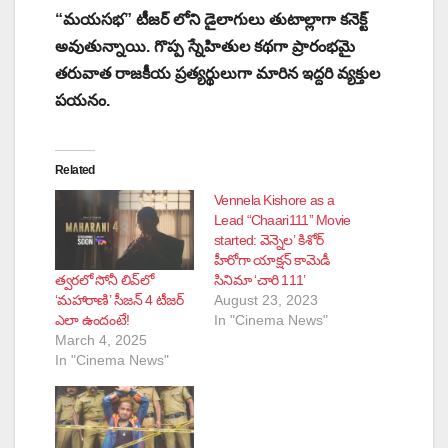
“మయసభ” టీజర్ లోని డైలాగులు తుటాల్లాగా కనెక్ట్
అవుతున్నాయి. గొప్ప స్నేహితుల కథగా ప్రారంభమై
తరువాత రాజకీయ ప్రత్యర్థులుగా మారిన ఇద్దరి వ్యక్తుల
పయనం.
Related
Vennela Kishore as a
Lead “Chaari111” Movie
started: వెన్నెల’ కిశోర్
హీరోగా యాక్షన్ కామెడీ
త్వ‌ర‌లో సోనీ లివ్‌లో
సినిమా ‘చారి 111’
‘మ‌హారాణి’ సీజ‌న్ 4 టీజ‌ర్
August 23, 2023
ఎలా ఉందంటే!
In "Cinema News"
March 4, 2025
In "Cinema News"