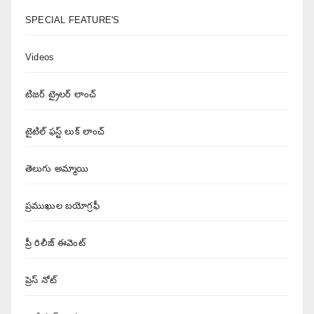
SPECIAL FEATURE'S
Videos
టిజర్ ట్రైలర్ లాంచ్
టైటిల్ ఫస్ట్ లుక్ లాంచ్
తెలుగు అమ్మాయి
ప్రముఖుల బయోగ్రఫీ
ప్రీ రిలీజ్ ఈవెంట్
ప్రెస్ నోట్