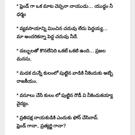
* ఫ్రెండ్ గా ఒక మాట చెప్పనా నాయుడు… యుద్ధం నీ
ధర్మం
* వ్యవసాయాన్ని మించిన చదువు లేదు పెద్దయ్య…
మా అందరికన్నా పెద్ద చదువు నీదే.
* డబ్బులతో కొనలేనిది ఒకటే ఒకటి ఉంది… ప్రజల
మనసు.
* మడక దున్నే కులంలో పుట్టిన వాడికి నీకెందుకు అబ్బే
రాజకీయం.
* వసూలు చేసే కులం లో పుట్టిన రౌడీ వి నీకెందుకయ్యా
వైద్యం.
* ప్రతిపక్ష నాయకుడికి ఎందుకు ఫోన్ చేసినావ్.
ఫ్రెండ్ గానా.. ప్రత్యర్థి గానా?