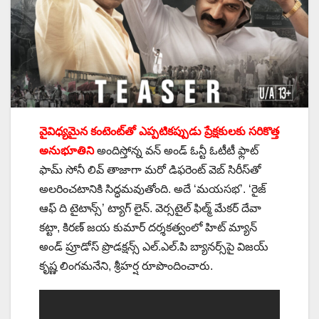
వైవిధ్యమైన కంటెంట్‌తో ఎప్పటికప్పుడు ప్రేక్షకులకు సరికొత్త
అనుభూతిని
అందిస్తోన్న వన్ అండ్ ఓన్టీ ఓటీటీ ఫ్లాట్
ఫామ్ సోనీ లివ్ తాజాగా మరో డిఫరెంట్ వెబ్ సిరీస్‌తో
అలరించటానికి సిద్ధమవుతోంది. అదే ‘మయసభ’. ‘రైజ్
ఆఫ్ ది టైటాన్స్’ ట్యాగ్ లైన్. వెర్సటైల్ ఫిల్మ్ మేకర్ దేవా
కట్టా, కిరణ్ జయ కుమార్ దర్శకత్వంలో హిట్ మ్యాన్
అండ్ ప్రూడోస్ ప్రొడక్షన్స్ ఎల్.ఎల్.పి బ్యానర్స్‌పై విజయ్
కృష్ణ లింగమనేని, శ్రీహర్ష రూపొందించారు.