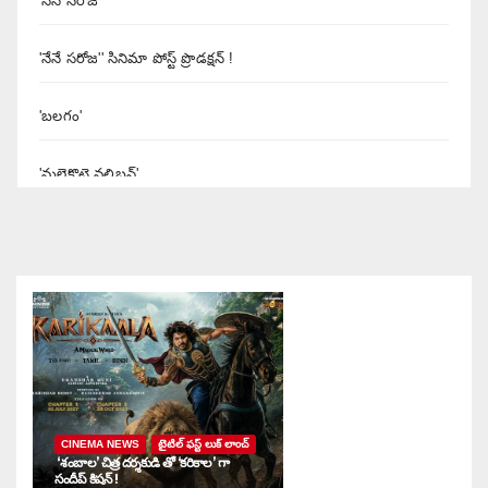
'నేనే సరోజ
'నేనే సరోజ'' సినిమా పోస్ట్ ప్రొడక్షన్ !
'బలగం'
'మలైకొట్టై వలిబన్'
'యశోద' నిర్మాత శివలెంక కృష్ణప్రసాద్
'రుద్రంగి' సినిమా రివ్యూ
'రౌడీ అల్లుడు
'శబరి
CINEMA NEWS
టైటిల్ ఫస్ట్ లుక్ లాంచ్
'శబ్దం'
‘శంబాల’ చిత్ర దర్శకుడి తో ‘కరికాల’ గా
‘ద
సందీప్ కిషన్ !
ఇ