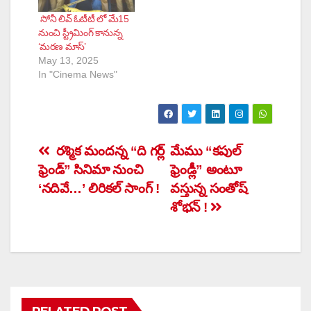
సోనీ లివ్‌ ఓటీటీ లో మే15
నుంచి స్ట్రీమింగ్ కానున్న
‘మరణ మాస్’
May 13, 2025
In "Cinema News"
Post
రశ్మిక మందన్న “ది గర్ల్
మేము “కపుల్
ఫ్రెండ్” సినిమా నుంచి
ఫ్రెండ్లీ” అంటూ
navigation
‘నదివే…’ లిరికల్ సాంగ్ !
వస్తున్న సంతోష్
శోభన్ !