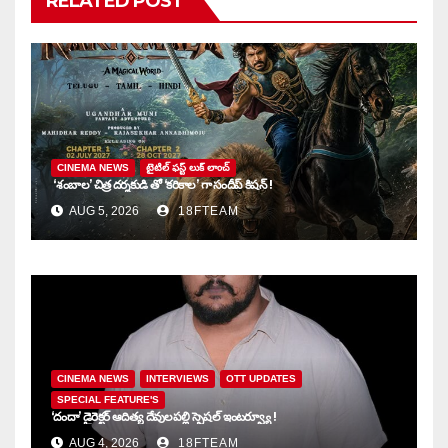
RELATED POST
CINEMA NEWS
టైటిల్ ఫస్ట్ లుక్ లాంచ్
‘శంబాల’ చిత్ర దర్శకుడి తో ‘కరికాల’ గా సందీప్ కిషన్ !
AUG 5, 2026
18FTEAM
CINEMA NEWS
INTERVIEWS
OTT UPDATES
SPECIAL FEATURE'S
‘దందా’ డైరెక్ట‌ర్ ఆదిత్య దేవులపల్లి స్పెషల్ ఇంటర్వ్యూ !
AUG 4, 2026
18FTEAM