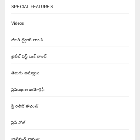
SPECIAL FEATURE'S
Videos
టిజర్ ట్రైలర్ లాంచ్
టైటిల్ ఫస్ట్ లుక్ లాంచ్
తెలుగు అమ్మాయి
ప్రముఖుల బయోగ్రఫీ
ప్రీ రిలీజ్ ఈవెంట్
ప్రెస్ నోట్
బాలీవుడ్ భామలు