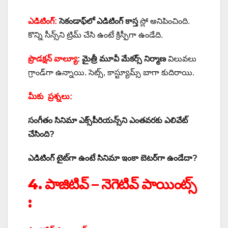
ఎడిటింగ్:
సెకండాఫ్‌లో ఎడిటింగ్ కాస్త
స్లో అనిపించింది.
కొన్ని సీన్స్‌ని ట్రిమ్ చేసి ఉంటే క్రిస్పీగా ఉండేది.
ప్రొడక్షన్ వాల్యూ
: మైత్రీ మూవీ మేకర్స్ నిర్మాణ
విలువలు
గ్రాండ్‌గా ఉన్నాయి. సెట్స్, కాస్ట్యూమ్స్ బాగా కుదిరాయి.
మీకు ప్రశ్నలు:
సంగీతం సినిమా ఎక్స్‌పీరియన్స్‌ని ఎంతవరకు ఎలివేట్
చేసింది?
ఎడిటింగ్ టైట్‌గా ఉంటే సినిమా ఇంకా బెటర్‌గా ఉండేదా?
4. పాజిటివ్ – నెగెటివ్ పాయింట్స్
: