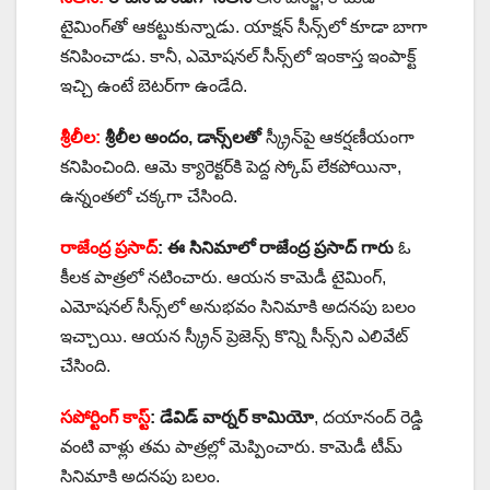
టైమింగ్‌తో ఆకట్టుకున్నాడు. యాక్షన్ సీన్స్‌లో కూడా బాగా
కనిపించాడు. కానీ, ఎమోషనల్ సీన్స్‌లో ఇంకాస్త ఇంపాక్ట్
ఇచ్చి ఉంటే బెటర్‌గా ఉండేది.
శ్రీలీల:
శ్రీలీల అందం, డాన్స్‌లతో
స్క్రీన్‌పై ఆకర్షణీయంగా
కనిపించింది. ఆమె క్యారెక్టర్‌కి పెద్ద స్కోప్ లేకపోయినా,
ఉన్నంతలో చక్కగా చేసింది.
రాజేంద్ర ప్రసాద్
: ఈ సినిమాలో రాజేంద్ర ప్రసాద్ గారు
ఓ
కీలక పాత్రలో నటించారు. ఆయన కామెడీ టైమింగ్,
ఎమోషనల్ సీన్స్‌లో అనుభవం సినిమాకి అదనపు బలం
ఇచ్చాయి. ఆయన స్క్రీన్ ప్రెజెన్స్ కొన్ని సీన్స్‌ని ఎలివేట్
చేసింది.
సపోర్టింగ్ కాస్ట్
: డేవిడ్ వార్నర్ కామియో
, దయానంద్ రెడ్డి
వంటి వాళ్లు తమ పాత్రల్లో మెప్పించారు. కామెడీ టీమ్
సినిమాకి అదనపు బలం.