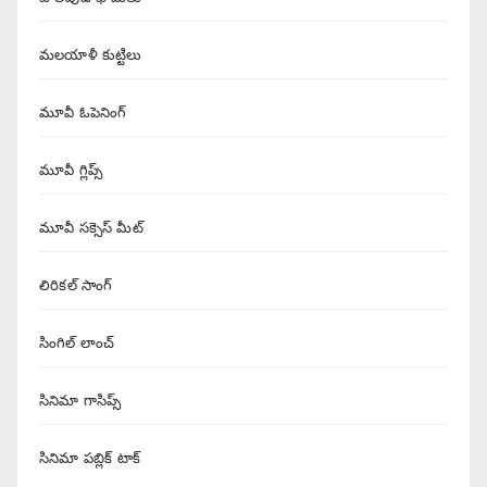
మలయాళీ కుట్టిలు
మూవీ ఓపెనింగ్
మూవీ గ్లిప్స్
మూవీ సక్సెస్ మీట్
లిరికల్ సాంగ్
సింగిల్ లాంచ్
సినిమా గాసిప్స్
సినిమా పబ్లిక్ టాక్