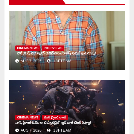
CINEMA NEWS
INTERVIEWS
స్టోరీ రైటర్, ప్రొడ్యూసర్ డైరెక్టర్ సాయి రాజేష్ స్పెషల్ ఇంటర్వ్యూ!
AUG 7, 2026
18FTEAM
CINEMA NEWS
టిజర్ ట్రైలర్ లాంచ్
నాని, శ్రీకాంత్ ఓదెల ల ‘ది ప్యారడైజ్’ బ్లడ్ బాత్ టీజర్ రివ్యూ!
AUG 7, 2026
18FTEAM