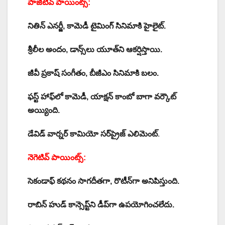
పాజిటివ్ పాయింట్స్:
నితిన్ ఎనర్జీ, కామెడీ టైమింగ్ సినిమాకి హైలైట్.
శ్రీలీల అందం, డాన్స్‌లు యూత్‌ని ఆకర్షిస్తాయి.
జీవీ ప్రకాష్ సంగీతం, బీజీఎం సినిమాకి బలం.
ఫస్ట్ హాఫ్‌లో కామెడీ, యాక్షన్ కాంబో బాగా వర్కౌట్
అయ్యింది.
డేవిడ్ వార్నర్ కామియో సర్‌ప్రైజ్ ఎలిమెంట్
.
నెగెటివ్ పాయింట్స్:
సెకండాఫ్ కథనం సాగదీతగా, రొటీన్‌గా అనిపిస్తుంది.
రాబిన్ హుడ్ కాన్సెప్ట్‌ని డీప్‌గా ఉపయోగించలేదు.