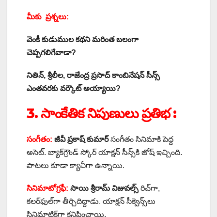
మీకు ప్రశ్నలు:
వెంకీ కుడుముల కథని మరింత బలంగా
చెప్పగలిగేవాడా?
నితిన్, శ్రీలీల, రాజేంద్ర ప్రసాద్ కాంబినేషన్ సీన్స్
ఎంతవరకు వర్కౌట్ అయ్యాయి?
3. సాంకేతిక నిపుణులు ప్రతిభ :
సంగీతం:
జీవీ ప్రకాష్ కుమార్
సంగీతం సినిమాకి పెద్ద
అసెట్. బ్యాక్‌గ్రౌండ్ స్కోర్ యాక్షన్ సీన్స్‌కి జోష్ ఇచ్చింది.
పాటలు కూడా క్యాచీగా ఉన్నాయి.
సినిమాటోగ్రఫీ:
సాయి శ్రీరామ్ విజువల్స్
రిచ్‌గా,
కలర్‌ఫుల్‌గా తీర్చిదిద్దాడు. యాక్షన్ సీక్వెన్స్‌లు
సినిమాటిక్‌గా కనిపించాయి.