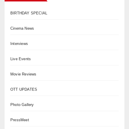
BIRTHDAY SPECIAL
Cinema News
Interviews
Live Events
Movie Reviews
OTT UPDATES
Photo Gallery
PressMeet