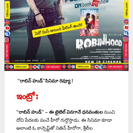
“రాబిన్ హుడ్”సినిమా రివ్యూ !
ఇంట్రో :
“రాబిన్ హుడ్” – ఈ టైటిల్ వినగానే ధనవంతుల
నుంచి
దోచి పేదలకు పంచే హీరో గుర్తొస్తాడు. ఈ సినిమా కూడా
అలాంటి ఓ కాన్సెప్ట్‌తో నితిన్ హీరోగా, శ్రీలీల