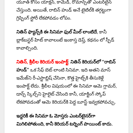
యూత్ కోసం యాక్షన్, కామెడీ, రొమాన్స్‌తో ఎంటర్‌టైన్
చేస్తుంది. అయితే, రాబిన్ హుడ్ అనే టైటిల్‌కి తగ్గట్టుగా
గ్రిప్పింగ్ స్టోరీ లేకపోవడం లోపం.
నితిన్ ఫ్యాన్స్‌కి ఈ సినిమా ఫుల్ మీల్ లాంటిదే
, కానీ
బ్లాక్‌బస్టర్ హిట్ కావాలంటే ఇంకాస్త డెప్త్, కథనం లో స్పీడ్
కావాల్సింది.
నితిన్, శ్రీలీల కెరియర్ ఇంపాక్ట్
:
నితిన్ కెరియర్‌లో “రాబిన్
హుడ్”
ఒక సేఫ్ బెట్ లాంటి సినిమా. ఇది అతని మాస్
ఇమేజ్‌ని రీ-ఎస్టాబ్లిష్ చేసినా, కొత్త హైట్స్‌కి తీసుకెళ్లే
ఇంపాక్ట్ లేదు. శ్రీలీల విషయంలో ఈ సినిమా ఆమె గ్లామర్,
డాన్స్ స్కిల్స్‌ని హైలైట్ చేసింది కానీ, యాక్టింగ్ స్కోప్
లేకపోవడంతో ఆమె కెరియర్‌కి పెద్ద బూస్ట్ ఇవ్వకపోవచ్చు.
ఇద్దరికీ ఈ సినిమా ఓ మోస్తరు ఎంటర్‌టైనర్‌గా
మిగిలిపోతుంది, కానీ కెరియర్ టర్నింగ్ పాయింట్ కాదు.