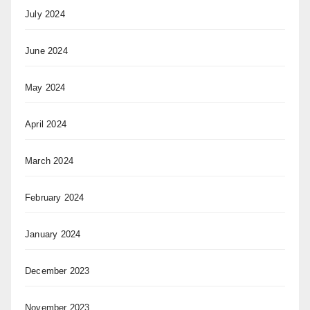
July 2024
June 2024
May 2024
April 2024
March 2024
February 2024
January 2024
December 2023
November 2023